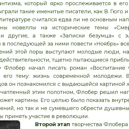
нтизма, который ярко прослеживается в его
ыграли такие именитые писатели, как В. Гюго 
литературе считался едва ли не основным нап
ны новеллы на исторические темы: «Смер
и другие, а также «Записки безумца» с э
 и в последующей за ними повести «Ноябрь» вс
ений этой поры выступают молодые люди, на
ействительности, тщетно пытающиеся приблиз
у Флобер начал писать роман «Воспитание ч
 его тему: жизнь современной молодежи. 
дов он познакомился с выдающейся картиной х
ечатленный этим полотном, Флобер решил нап
южет картины. Его целью было показать внутр
ений, но так и не сумевшего обрести душевный
бы принять участие в революции.
Второй этап
творчества Флобера в