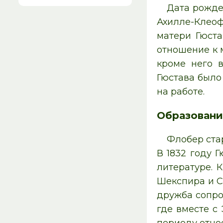
Дата рожден
Ахилле-Клеоф
матери Гюст
отношение к 
кроме него в
Гюстава было
на работе.
Образовани
Флобер ста
В 1832 году 
литературе. 
Шекспира и С
дружба сопро
где вместе с