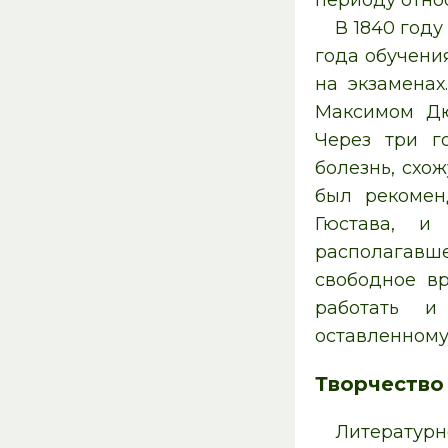
периоду отно
В 1840 году
года обучени
на экзаменах
Максимом Дю
Через три г
болезнь, схо
был рекомен
Гюстава, и
располагавш
свободное в
работать и
оставленному
Творчество
Литературн