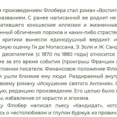
.
произведением Флобера стал роман «Воспитани
азванием. С ранее написанной ее роднит не
тратившего юношеские иллюзии и жизненны
нный обличения пороков и каких-либо страстей
и критики вынесли единодушный вердикт: «С
кую оценку Ги де Мопассана, Э. Золя и Ж. Санд
десятилетие (с 1870 по 1880 годы) относится
 за это время события (проигрыш Франции в
тоянии писателя. Финансовое положение Флоб
ни ушли близкие ему люди. Раздираемый вну
своему роману «Искушение святого Антония».
ю, редакцию произведения. Его целью было по
, избавление от корысти и эгоизма.
ду Флобер написал пьесу «Кандидат», кот
сь о честолюбивом и глупом буржуа из прови