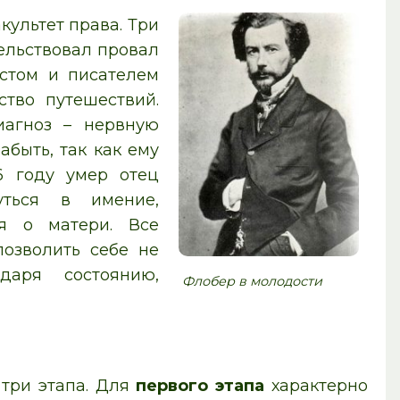
культет права. Три
ельствовал провал
истом и писателем
тво путешествий.
иагноз – нервную
абыть, так как ему
6 году умер отец
ться в имение,
ся о матери. Все
озволить себе не
даря состоянию,
Флобер в молодости
три этапа. Для
первого этапа
характерно