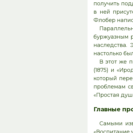
получить под
в ней присут
Флобер напис
Параллельн
буржуазным р
наследства. 
настолько был
В этот же 
(1875) и «Ир
который пере
проблемам св
«Простая душ
Главные пр
Самыми изв
«Воспитание 