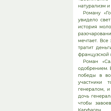
натурализм и
Роману «Г
увидело свет
история моло
разочаровани
мечтает. Все
тратит деньг
французской 
Роман «Са
одобрением. 
победы в во
участники 
генералом, и
дочь генерал
чтобы завое
Карфаген.