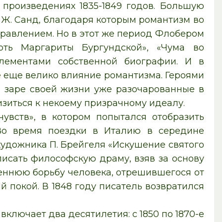
 произведениях 1835-1849 годов. Большую
и Ж. Санд, благодаря которым романтизм во
равлением. Но в этот же период Флобером
ть Маргариты Бургундской», «Чума во
лементами собственной биографии. И в
е еще велико влияние романтизма. Героями
 заре своей жизни уже разочарованные в
иться к некоему призрачному идеалу.
увств», в котором попытался отобразить
Во время поездки в Италию в середине
удожника П. Брейгеля «Искушение святого
исать философскую драму, взяв за основу
еннюю борьбу человека, отрешившегося от
 покой. В 1848 году писатель возвратился
ключает два десятилетия: с 1850 по 1870-е