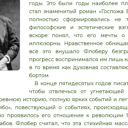
годы. Это были годы наиболее пл
стал знаменитый роман «Госпожа 
полностью сформировались не т
философские и эстетические вз
вскоре понял, что его мечты о 
иллюзорны. Нравственное обнищан
всё это внушало Флоберу безгр
прогресс воспринимался им лишь к
в то время как духовная составл
бортом.
В конце пятидесятых годов писа
чтобы отвлечься от угнетающей 
древнюю историю, полную ярких событий и лег
мбо», повествующий о событиях, происходящ
о проявилось его отношение к революции 1
абов. Флобер считал, что эта стихийная масс