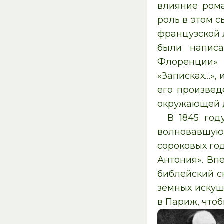
влияние рома
роль в этом с
французской 
были написа
Флоренции» 
«Записках…»,
его произвед
окружающей д
В 1845 год
волновавшую
сороковых го
Антония». Вп
библейский с
земных искуш
в Париж, что