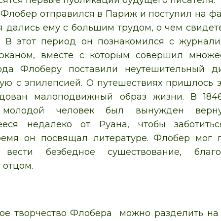
сятся первые публикации будущего писателя.
 Флобер отправился в Париж и поступил на фа
я дались ему с большим трудом, о чем свидет
. В этот период он познакомился с журнал
каном, вместе с которым совершил множес
ода Флоберу поставили неутешительный д
жую с эпилепсией. О путешествиях пришлось з
дован малоподвижный образ жизни. В 184
 молодой человек был вынужден верну
ееся недалеко от Руана, чтобы заботить
ремя он посвящал литературе. Флобер мог п
 вести безбедное существование, благо
 отцом.
ое творчество Флобера можно разделить на 