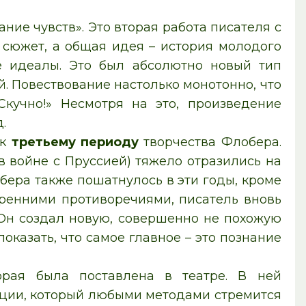
е чувств». Это вторая работа писателя с
 сюжет, а общая идея – история молодого
е идеалы. Это был абсолютно новый тип
. Повествование настолько монотонно, что
кучно!» Несмотря на это, произведение
.
 к
третьему периоду
творчества Флобера.
 войне с Пруссией) тяжело отразились на
ера также пошатнулось в эти годы, кроме
тренними противоречиями, писатель вновь
 Он создал новую, совершенно не похожую
казать, что самое главное – это познание
орая была поставлена в театре. В ней
нции, который любыми методами стремится