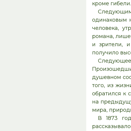
кроме гибели
Следующим 
одинаковым н
человека, у
романа, лише
и зрители, 
получило высо
Следующее 
Произошедшие
душевном сос
того, из жиз
обратился к 
на предыдущу
мира, природы
В 1873 го
рассказывало