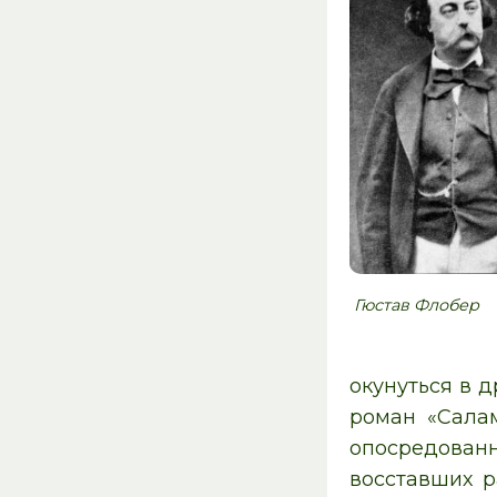
Гюстав Флобер
окунуться в 
роман «Сала
опосредованн
восставших р