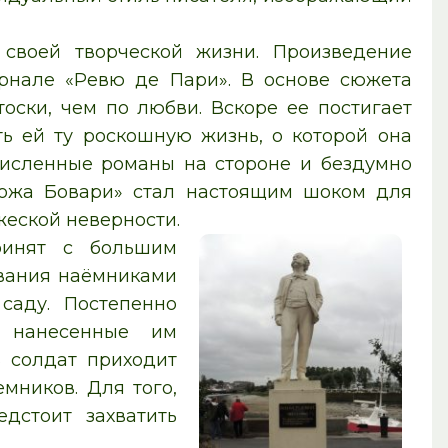
своей творческой жизни. Произведение
урнале «Ревю де Пари». В основе сюжета
оски, чем по любви. Вскоре ее постигает
ть ей ту роскошную жизнь, о которой она
очисленные романы на стороне и бездумно
спожа Бовари» стал настоящим шоком для
жеской неверности.
ринят с большим
ования наёмниками
саду. Постепенно
, нанесенные им
ь солдат приходит
мников. Для того,
дстоит захватить