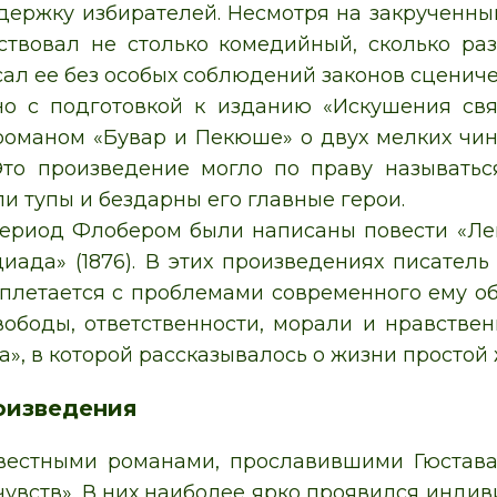
держку избирателей. Несмотря на закрученный
ствовал не столько комедийный, сколько ра
ал ее без особых соблюдений законов сцениче
о с подготовкой к изданию «Искушения свя
оманом «Бувар и Пекюше» о двух мелких чин
Это произведение могло по праву называтьс
и тупы и бездарны его главные герои.
период Флобером были написаны повести «Л
одиада» (1876). В этих произведениях писател
плетается с проблемами современного ему о
ободы, ответственности, морали и нравственн
а», в которой рассказывалось о жизни просто
оизведения
естными романами, прославившими Гюстава 
чувств». В них наиболее ярко проявился инди