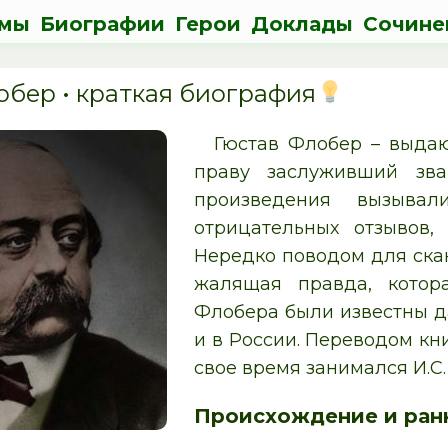
мы
Биографии
Герои
Доклады
Сочине
обер • краткая биография
Гюстав Флобер – выдаю
праву заслуживший зва
произведения вызыва
отрицательных отзывов,
Нередко поводом для ска
жалящая правда, кото
Флобера были известны д
и в России. Переводом кн
свое время занимался И.С.
Происхождение и ран