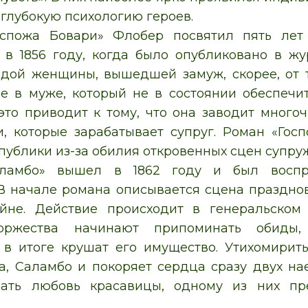
 глубокую психологию героев.
оспожа Бовари» Флобер посвятил пять лет 
 в 1856 году, когда было опубликовано в ж
дой женщины, вышедшей замуж, скорее, от т
е в муже, который не в состоянии обеспечи
 это приводит к тому, что она заводит мног
и, которые зарабатывает супруг. Роман «Го
публики из-за обилия откровенных сцен супру
ламбо» вышел в 1862 году и был восп
В начале романа описывается сцена праздн
йне. Действие происходит в генеральском 
торжества начинают припоминать обиды
 в итоге крушат его имущество. Утихомирит
а, Саламбо и покоряет сердца сразу двух нае
вать любовь красавицы, одному из них пре