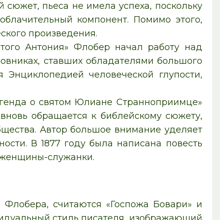
 сюжет, пьеса не имела успеха, поскольку
зоблачительный компонент. Помимо этого,
ского произведения.
того Антония» Флобер начал работу над
овниках, ставших обладателями большого
я Энциклопедией человеческой глупости,
егенда о святом Юлиане Странноприимце»
ь вновь обращается к библейскому сюжету,
бщества. Автор большое внимание уделяет
ости. В 1877 году была написана повесть
й женщины-служанки.
Флобера, считаются «Госпожа Бовари» и
видуальный стиль писателя, изображающий