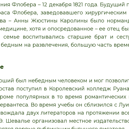
ия Флобера – 12 декабря 1821 года. Будущий п
аса Флобера, заведовавшего хирургическим 
ава – Анны Жюстины Каролины было норманд
медицине, хотя и опосредованное – ее отец б
 семье воспитывались старшие брат и сестр
 бедным на развлечения, большую часть време
е
рший был небедным человеком и мог позволить
Гюстав поступил в Королевский колледж Руана
Кроме популярных в то время романтических
ервантеса. Во время учебы он сблизился с Луи
вождала двух литераторов на протяжении все
 Э. Шевалье организовал местное издательство