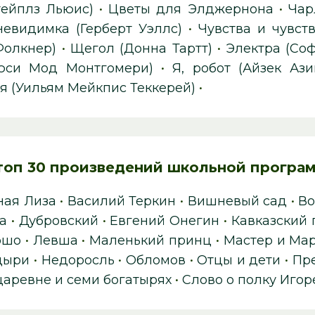
тейплз Льюис)
•
Цветы для Элджернона
•
Чар
невидимка (Герберт Уэллс)
•
Чувства и чувст
Фолкнер)
•
Щегол (Донна Тартт)
•
Электра (Соф
юси Мод Монтгомери)
•
Я, робот (Айзек Ази
я (Уильям Мейкпис Теккерей)
•
топ 30 произведений школьной програ
ная Лиза
•
Василий Теркин
•
Вишневый сад
•
Во
а
•
Дубровский
•
Евгений Онегин
•
Кавказский
ошо
•
Левша
•
Маленький принц
•
Мастер и Ма
цыри
•
Недоросль
•
Обломов
•
Отцы и дети
•
Пре
царевне и семи богатырях
•
Слово о полку Игор