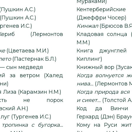
Мураками)
(Пушкин А.С.)
Кентерберийские 
(Пушкин А.С.)
(Джеффри Чосер)
 (Тургенев И.С.)
Кинжал
(Брюсов В.Я
иб (Лермонтов
Кладовая солнца (Пришвин
М.М.)
ке
(Цветаева М.И.)
Книга джунглей 
лето
(Пастернак Б.Л.)
Киплинг)
 — сын медведя
Книжный вор (
ий за ветром (Халед
Когда волнуется 
ни)
нива…
(Лермонтов М
Бедная Лиза (Карамзин Н.М.)
Когда природа вся
ность не порок
и сияет…
(Толстой А.
вский А.Н.)
Код да Винчи 
Бежин луг (Тургенев И.С.)
Герхард (Дэн) Брау
 тропинка с бугорка…
Кому на Руси жит