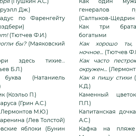
ября
(Пушкин А.С.)
Как один муж
84 (Оруэлл Дж.)
генералов пр
радус по Фаренгейту
(Салтыков-Щедрин М
рэдбери)
Как три брат
um!
(Тютчев Ф.И.)
богатыми
огли бы?
(Маяковский
Как хорошо ты,
ночное…
(Тютчев Ф.
ри здесь тихие…
Как часто пестро
ев Б.Л.)
окружен…
(Лермонт
 буква (Натаниель
Как я пишу стихи
(Бальмонт
)
К.Д.)
Алхимик (Коэльо П.)
Каменный цветок (Ба
Алые паруса (Грин А.С.)
П.П.)
(Лермонтов М.Ю.)
Капитанская дочка (Пушк
аренина (Лев Толстой)
А.С.)
ские яблоки (Бунин
Кафка на пляже