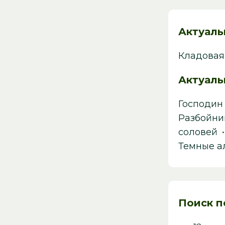
Актуаль
Кладовая
Актуаль
Господин
Разбойни
соловей
Темные а
Поиск п