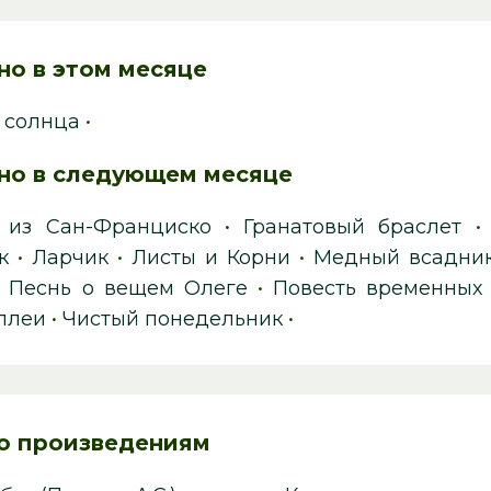
но в этом месяце
 солнца
•
но в следующем месяце
 из Сан-Франциско
•
Гранатовый браслет
к
•
Ларчик
•
Листы и Корни
•
Медный всадни
•
Песнь о вещем Олеге
•
Повесть временных
ллеи
•
Чистый понедельник
•
о произведениям