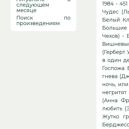
1984
•
451
следующем
месяце
Чудес (Л
Поиск по
Белый К
произведениям
Большие 
Чехов)
•
Вишневы
(Герберт 
в один д
Госпожа 
гнева (Д
ночь, ил
негритят 
(Анна Фр
любить (
Жутко гр
Бёрджесс