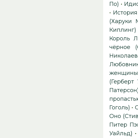
По)
•
Идио
•
История
(Харуки 
Киплинг)
Король Л
чёрное (
Николаев
Любовник
женщины 
(Герберт 
Патерсон
пропасть
Гоголь)
•
Оно (Сти
Питер Пэ
Уайльд)