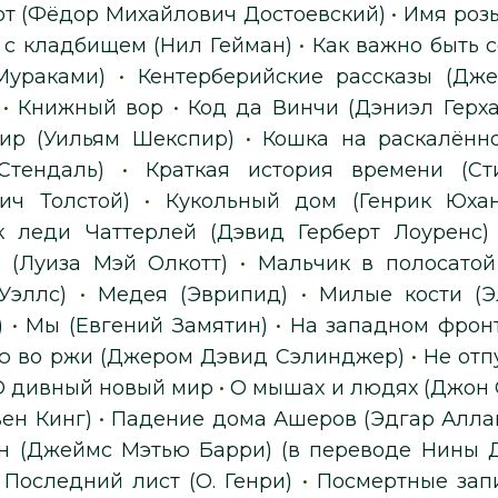
т (Фёдор Михайлович Достоевский)
•
Имя розы
 с кладбищем (Нил Гейман)
•
Как важно быть 
Мураками)
•
Кентерберийские рассказы (Дж
•
Книжный вор
•
Код да Винчи (Дэниэл Герха
ир (Уильям Шекспир)
•
Кошка на раскалённ
Стендаль)
•
Краткая история времени (Ст
ич Толстой)
•
Кукольный дом (Генрик Юха
 леди Чаттерлей (Дэвид Герберт Лоуренс)
(Луиза Мэй Олкотт)
•
Мальчик в полосато
Уэллс)
•
Медея (Эврипид)
•
Милые кости (Э
)
•
Мы (Евгений Замятин)
•
На западном фронт
ю во ржи (Джером Дэвид Сэлинджер)
•
Не отп
О дивный новый мир
•
О мышах и людях (Джон 
вен Кинг)
•
Падение дома Ашеров (Эдгар Алла
н (Джеймс Мэтью Барри) (в переводе Нины 
•
Последний лист (О. Генри)
•
Посмертные запи