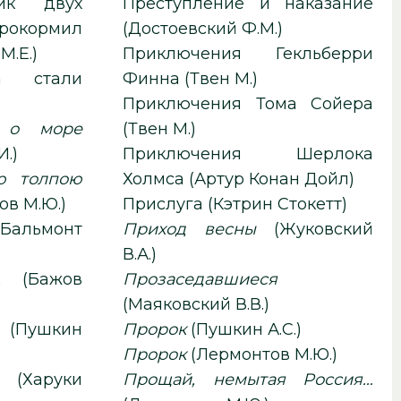
ик двух
Преступление и наказание
окормил
(Достоевский Ф.М.)
.Е.)
Приключения Гекльберри
а стали
Финна (Твен М.)
Приключения Тома Сойера
 о море
(Твен М.)
И.)
Приключения Шерлока
ю толпою
Холмса (Артур Конан Дойл)
ов М.Ю.)
Прислуга (Кэтрин Стокетт)
Приход весны
(Жуковский
В.А.)
жов
Прозаседавшиеся
(Маяковский В.В.)
ин
Пророк
(Пушкин А.С.)
Пророк
(Лермонтов М.Ю.)
 (Харуки
Прощай, немытая Россия…