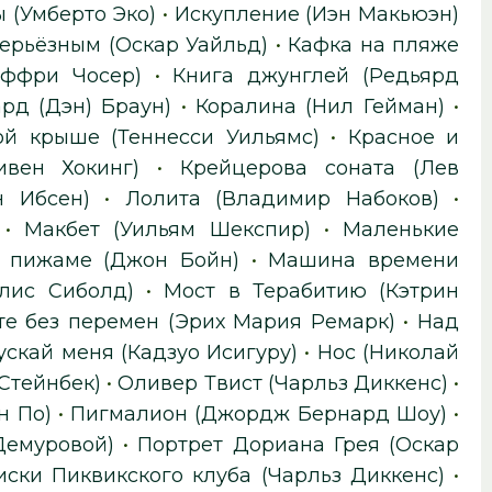
 (Умберто Эко)
•
Искупление (Иэн Макьюэн)
серьёзным (Оскар Уайльд)
•
Кафка на пляже
еффри Чосер)
•
Книга джунглей (Редьярд
рд (Дэн) Браун)
•
Коралина (Нил Гейман)
•
ой крыше (Теннесси Уильямс)
•
Красное и
ивен Хокинг)
•
Крейцерова соната (Лев
н Ибсен)
•
Лолита (Владимир Набоков)
•
•
Макбет (Уильям Шекспир)
•
Маленькие
й пижаме (Джон Бойн)
•
Машина времени
лис Сиболд)
•
Мост в Терабитию (Кэтрин
е без перемен (Эрих Мария Ремарк)
•
Над
ускай меня (Кадзуо Исигуру)
•
Нос (Николай
Стейнбек)
•
Оливер Твист (Чарльз Диккенс)
•
н По)
•
Пигмалион (Джордж Бернард Шоу)
•
Демуровой)
•
Портрет Дориана Грея (Оскар
ски Пиквикского клуба (Чарльз Диккенс)
•