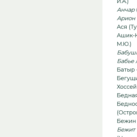
И.А.)
Анчар
Арион
Ася
Ашик-Кер
М.Ю.)
Бабуш
Бабье 
Батыр
Бегущ
Хоссей
Бед
(Остро
Бежит