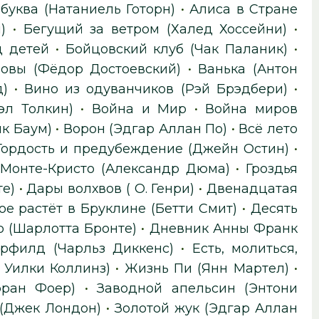
буква (Натаниель Готорн)
•
Алиса в Стране
)
•
Бегущий за ветром (Халед Хоссейни)
•
д детей
•
Бойцовский клуб (Чак Паланик)
•
зовы (Фёдор Достоевский)
•
Ванька (Антон
)
•
Вино из одуванчиков (Рэй Брэдбери)
•
эл Толкин)
•
Война и Мир
•
Война миров
к Баум)
•
Ворон (Эдгар Аллан По)
•
Всё лето
Гордость и предубеждение (Джейн Остин)
•
 Монте-Кристо (Александр Дюма)
•
Гроздья
е)
•
Дары волхвов ( О. Генри)
•
Двенадцатая
ое растёт в Бруклине (Бетти Смит)
•
Десять
 (Шарлотта Бронте)
•
Дневник Анны Франк
рфилд (Чарльз Диккенс)
•
Есть, молиться,
 Уилки Коллинз)
•
Жизнь Пи (Янн Мартел)
•
фран Фоер)
•
Заводной апельсин (Энтони
 (Джек Лондон)
•
Золотой жук (Эдгар Аллан