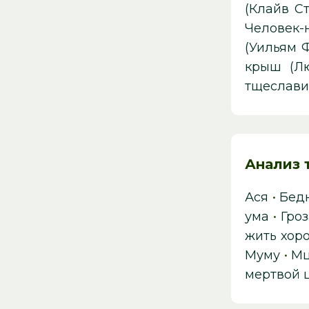
(Клайв С
Человек-
(Уильям 
крыш (Л
тщеслави
Анализ 
Ася
•
Бед
ума
•
Гроз
жить хор
Муму
•
М
мертвой 