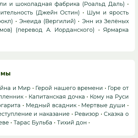
ли и шоколадная фабрика (Роальд Даль)
•
вительность (Джейн Остин)
•
Шум и ярость
окл)
•
Энеида (Вергилий)
•
Энн из Зелёных
мов) (перевод А. Иорданского)
•
Ярмарка
ммы
йна и Мир
•
Герой нашего времени
•
Горе от
 пленник
•
Капитанская дочка
•
Кому на Руси
ргарита
•
Медный всадник
•
Мертвые души
•
ступление и наказание
•
Ревизор
•
Сказка о
еве
•
Тарас Бульба
•
Тихий дон
•