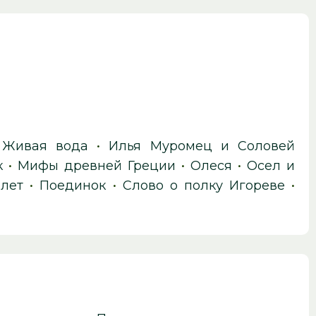
•
Живая вода
•
Илья Муромец и Соловей
к
•
Мифы древней Греции
•
Олеся
•
Осел и
 лет
•
Поединок
•
Слово о полку Игореве
•