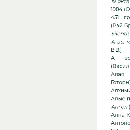
19 окт
19
451 г
(Рэй Б
Silenti
А вы м
В.В.)
А зо
(Василь
Алая
Готорн
Ангел
Анна К
Антонов