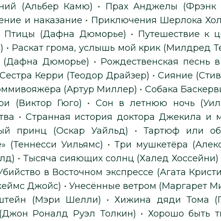
ний (Альбер Камю)
•
Прах Анджелы (Фрэнк 
ение и наказание
•
Приключения Шерлока Хол
•
Птицы (Дафна Дюморье)
•
Путешествие к 
)
•
Раскат грома, услышь мой крик (Милдред Т
а (Дафна Дюморье)
•
Рождественская песнь в
Сестра Керри (Теодор Драйзер)
•
Сияние (Стив
оммивояжёра (Артур Миллер)
•
Собака Баскерв
ри (Виктор Гюго)
•
Сон в летнюю ночь (Уил
тва
•
Странная история доктора Джекила и м
ый принц (Оскар Уайльд)
•
Тартюф или об
» (Теннесси Уильямс)
•
Три мушкетёра (Алек
лд)
•
Тысяча сияющих солнц (Халед Хоссейни)
Убийство в Восточном экспрессе (Агата Кристи
жеймс Джойс)
•
Унесённые ветром (Маргарет М
штейн (Мэри Шелли)
•
Хижина дяди Тома (Г
(Джон Роналд Руэл Толкин)
•
Хорошо быть т