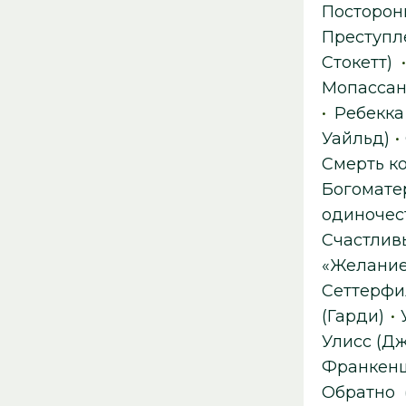
Посторон
Преступл
Стокетт)
Мопассан
•
Ребекк
Уайльд)
•
Смерть к
Богомате
одиночес
Счастлив
«Желание
Сеттерфи
(Гарди)
•
Улисс (Д
Франкен
Обратно 