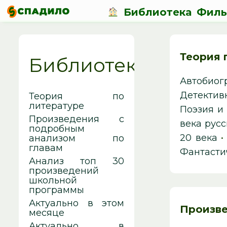
Библиотека
Фил
Теория 
Библиотека
Автобиог
Детекти
Теория по
литературе
Поэзия и
Произведения c
века рус
подробным
20 века
анализом по
главам
Фантасти
Анализ топ 30
произведений
школьной
программы
Актуально в этом
Произве
месяце
Актуально в