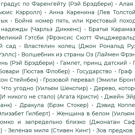
 градус по Фаренгейту (Рэй Брэдбери)
•
Алая 
ьюис Кэрролл)
•
Анна Каренина (Лев Толстой
лык
•
Бойня номер пять, или Крестовый похо
надежды (Чарльз Диккенс)
•
Братья Карама
Великий Гэтсби (Фрэнсис Скотт Фицджеральд
й сад
•
Властелин колец (Джон Рональд Ру
Уэллс)
•
Волшебник из страны Оз (Лаймен Фрэн
ень (Рэй Брэдбери)
•
Гамлет, принц датский
•
Бовари (Гюстав Флобер)
•
Государство
•
Граф
жон Стейнбек)
•
Грозовой перевал (Эмили Бронт
и Что угодно (Уильям Шекспир)
•
Дерево, котор
(И никого не стало) (Агата Кристи)
•
Джейн Эйр
анк)
•
Дракула (Брэм Стокер)
•
Дэвид Коппе
Элизабет Гилберт)
•
Женщина в белом (Уильям
омко и запредельно близко (Джонатан Са
)
•
Зелёная миля (Стивен Кинг)
•
Зов предков