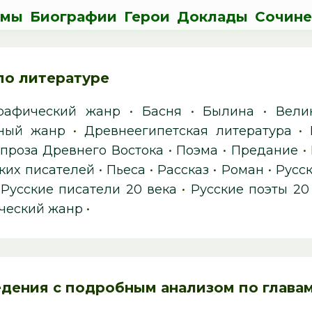
ьмы
Биографии
Герои
Доклады
Сочине
по литературе
рафический жанр
•
Басня
•
Былина
•
Вели
вный жанр
•
Древнеегипетская литература
•
 проза Древнего Востока
•
Поэма
•
Предание
•
ских писателей
•
Пьеса
•
Рассказ
•
Роман
•
Русск
•
Русские писатели 20 века
•
Русские поэты 20
ческий жанр
•
дения c подробным анализом по глава