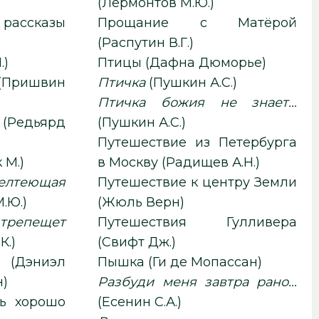
(Лермонтов М.Ю.)
рассказы
Прощание с Матёрой
(Распутин В.Г.)
.)
Птицы (Дафна Дюморье)
Птичка
(Пушкин А.С.)
Птичка божия не знает…
(Редьярд
(Пушкин А.С.)
Путешествие из Петербурга
Зусак М.)
в Москву (Радищев А.Н.)
желтеющая
Путешествие к центру Земли
.Ю.)
(Жюль Верн)
 трепещет
Путешествия Гулливера
К.)
(Свифт Дж.)
(Дэниэл
Пышка (Ги де Мопассан)
н)
Разбуди меня завтра рано…
ь хорошо
(Есенин С.А.)