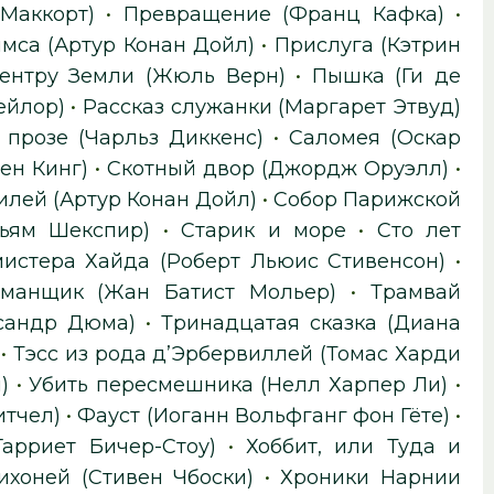
Маккорт)
•
Превращение (Франц Кафка)
•
мса (Артур Конан Дойл)
•
Прислуга (Кэтрин
центру Земли (Жюль Верн)
•
Пышка (Ги де
ейлор)
•
Рассказ служанки (Маргарет Этвуд)
 прозе (Чарльз Диккенс)
•
Саломея (Оскар
ен Кинг)
•
Скотный двор (Джордж Оруэлл)
•
илей (Артур Конан Дойл)
•
Собор Парижской
ьям Шекспир)
•
Старик и море
•
Сто лет
истера Хайда (Роберт Льюис Стивенсон)
•
манщик (Жан Батист Мольер)
•
Трамвай
сандр Дюма)
•
Тринадцатая сказка (Диана
•
Тэсс из рода д’Эрбервиллей (Томас Харди
)
•
Убить пересмешника (Нелл Харпер Ли)
•
итчел)
•
Фауст (Иоганн Вольфганг фон Гёте)
•
арриет Бичер-Стоу)
•
Хоббит, или Туда и
ихоней (Стивен Чбоски)
•
Хроники Нарнии