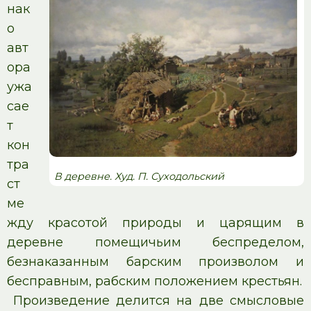
нак
о
авт
ора
ужа
сае
т
кон
тра
В деревне. Худ. П. Суходольский
ст
ме
жду красотой природы и царящим в
деревне помещичьим беспределом,
безнаказанным барским произволом и
бесправным, рабским положением крестьян.
Произведение делится на две смысловые