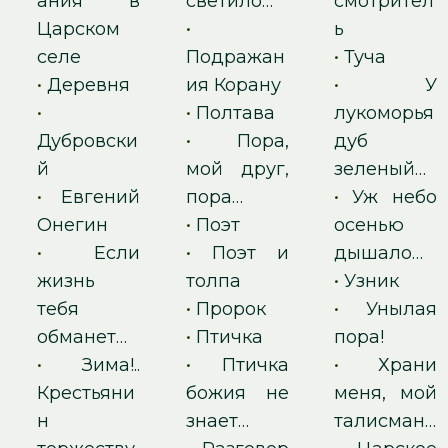
ания в
светило…
смотрител
Царском
•
ь
селе
Подражан
•
Туча
•
Деревня
ия Корану
•
У
•
•
Полтава
лукоморья
Дубровски
•
Пора,
дуб
й
мой друг,
зеленый…
•
Евгений
пора…
•
Уж небо
Онегин
•
Поэт
осенью
•
Если
•
Поэт и
дышало…
жизнь
толпа
•
Узник
тебя
•
Пророк
•
Унылая
обманет…
•
Птичка
пора!
•
Зима!..
•
Птичка
•
Храни
Крестьяни
божия не
меня, мой
н
знает…
талисман…