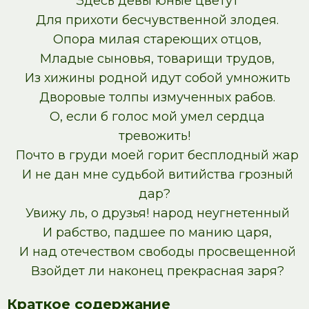
Здесь девы юные цветут
Для прихоти бесчувственной злодея.
Опора милая стареющих отцов,
Младые сыновья, товарищи трудов,
Из хижины родной идут собой умножить
Дворовые толпы измученных рабов.
О, если б голос мой умел сердца
тревожить!
Почто в груди моей горит бесплодный жар
И не дан мне судьбой витийства грозный
дар?
Увижу ль, о друзья! народ неугнетенный
И рабство, падшее по манию царя,
И над отечеством свободы просвещенной
Взойдет ли наконец прекрасная заря?
Краткое содержание