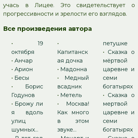
учась в Лицее. Это свидетельствует о
прогрессивности и зрелости его взглядов.
Все произведения автора
•
19
•
петушке
октября
Капитанск
•
Сказка о
•
Анчар
ая дочка
мёртвой
•
Арион
•
Мадонна
царевне и
•
Бесы
•
Медный
семи
•
Борис
всадник
богатырях
Годунов
•
Метель
•
Сказка о
•
Брожу ли
•
Москва!
мертвой
я вдоль
Как много
царевне и
улиц
в этом
семи
шумных…
звуке…
богатырях