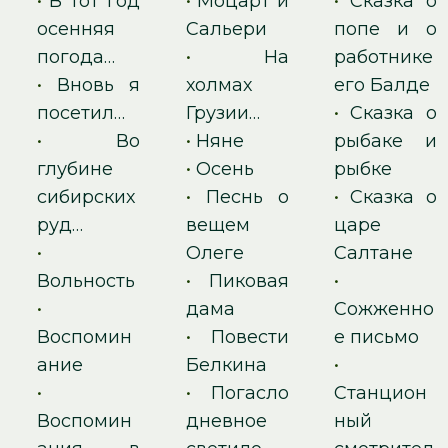
•
В тот год
•
Моцарт и
•
Сказка о
осенняя
Сальери
попе и о
погода…
•
На
работнике
•
Вновь я
холмах
его Балде
посетил…
Грузии…
•
Сказка о
•
Во
•
Няне
рыбаке и
глубине
•
Осень
рыбке
сибирских
•
Песнь о
•
Сказка о
руд…
вещем
царе
•
Олеге
Салтане
Вольность
•
Пиковая
•
•
дама
Сожженно
Воспомин
•
Повести
е письмо
ание
Белкина
•
•
•
Погасло
Станцион
Воспомин
дневное
ный