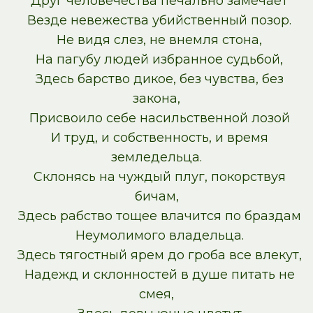
Друг человечества печально замечает
Везде невежества убийственный позор.
Не видя слез, не внемля стона,
На пагубу людей избранное судьбой,
Здесь барство дикое, без чувства, без
закона,
Присвоило себе насильственной лозой
И труд, и собственность, и время
земледельца.
Склонясь на чуждый плуг, покорствуя
бичам,
Здесь рабство тощее влачится по браздам
Неумолимого владельца.
Здесь тягостный ярем до гроба все влекут,
Надежд и склонностей в душе питать не
смея,