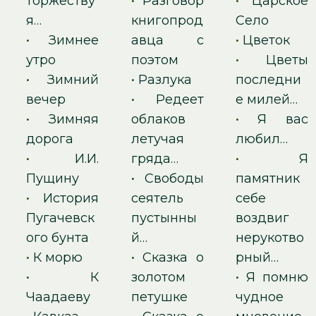
торжеству
•
Разговор
•
Царское
я…
книгопрод
Село
•
Зимнее
авца с
•
Цветок
утро
поэтом
•
Цветы
•
Зимний
•
Разлука
последни
вечер
•
Редеет
е милей…
•
Зимняя
облаков
•
Я вас
дорога
летучая
любил…
•
И.И.
гряда…
•
Я
Пущину
•
Свободы
памятник
•
История
сеятель
себе
Пугачевск
пустынны
воздвиг
ого бунта
й…
нерукотво
•
К морю
•
Сказка о
рный…
•
К
золотом
•
Я помню
Чаадаеву
петушке
чудное