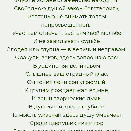
Учуся в истине блаженство находить,
Свободною душой закон боготворить,
Роптанью не внимать толпы
непросвещенной,
Участьем отвечать застенчивой мольбе
И не завидывать судьбе
Злодея иль глупца — в величии неправом.
Оракулы веков, здесь вопрошаю вас!
В уединеньи величавом
Слышнее ваш отрадный глас.
Он гонит лени сон угрюмый,
К трудам рождает жар во мне,
И ваши творческие думы
В душевной зреют глубине.
Но мысль ужасная здесь душу омрачает:
Среди цветущих нив и гор