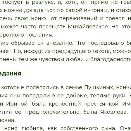
 тоскует в разлуке, и, хотя, он прямо не гов
их можно догадаться по самой интонации стих
речь свою няню от переживаний и тревог, 
может часто посещать Михайловское. На это
ороткого послания.
ние обрывается внезапно. Что последовало бы
знает. Но, исходя из предыдущего текста, мож
лнены тем же чувством любви и благодарности
здания
, которые появлялись в семье Пушкиных, нянч
ия они попадали в ее добрые, теплые руки. 
и Ириной, была крепостной крестьянкой. И
лия ее, предположительно, была Яковлева, 
овна.
 няня любила, как собственного сына. Она