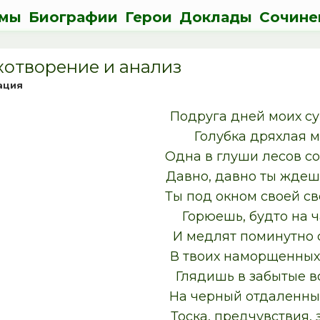
мы
Биографии
Герои
Доклады
Сочине
ихотворение и анализ
ация
Подруга дней моих су
Голубка дряхлая м
Одна в глуши лесов с
Давно, давно ты ждеш
Ты под окном своей с
Горюешь, будто на ч
И медлят поминутно
В твоих наморщенных 
Глядишь в забытые в
На черный отдаленный
Тоска, предчувствия, 