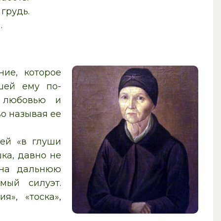
грудь.
…
ние, которое
шей ему по-
 любовью и
о называя ее
щей «в глуши
ка, давно не
 на дальнюю
мый силуэт.
я», «тоска»,