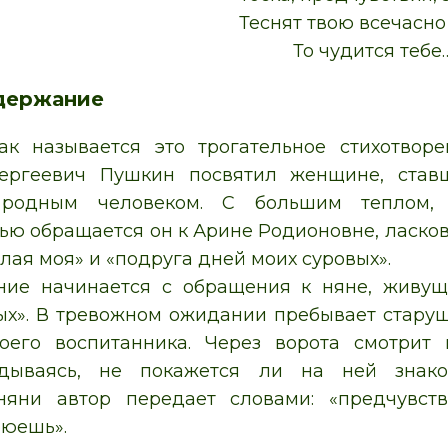
Теснят твою всечасно 
То чудится тебе
держание
ак называется это трогательное стихотворе
ергеевич Пушкин посвятил женщине, став
 родным человеком. С большим теплом,
ью обращается он к Арине Родионовне, ласков
лая моя» и «подруга дней моих суровых».
ние начинается с обращения к няне, живу
ых». В тревожном ожидании пребывает старуш
оего воспитанника. Через ворота смотрит
ядываясь, не покажется ли на ней знако
яни автор передает словами: «предчувстви
рюешь».