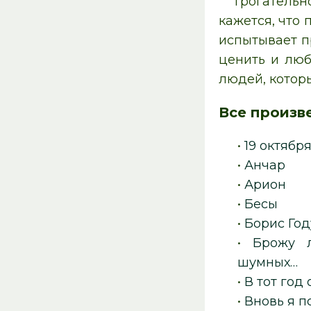
Трогательн
кажется, что
испытывает п
ценить и люб
людей, котор
Все произв
•
19 октябр
•
Анчар
•
Арион
•
Бесы
•
Борис Го
•
Брожу 
шумных…
•
В тот год
•
Вновь я п