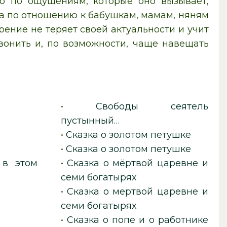
но по ощущениям, которые оно вызывает,
ва по отношению к бабушкам, мамам, няням
ение не теряет своей актуальности и учит
вонить и, по возможности, чаще навещать
•
Свободы сеятель
пустынный…
•
Сказка о золотом петушке
•
Сказка о золотом петушке
 в этом
•
Сказка о мёртвой царевне и
семи богатырях
•
Сказка о мертвой царевне и
семи богатырях
•
Сказка о попе и о работнике