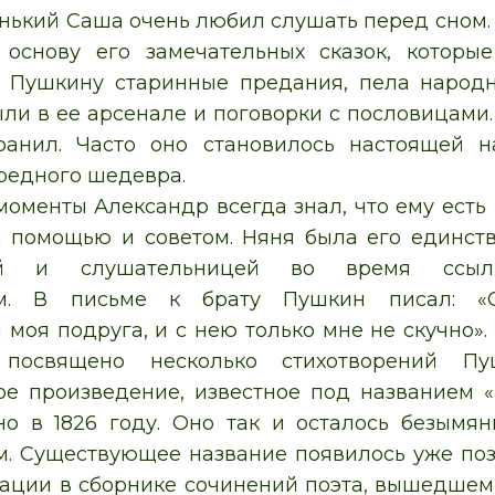
нький Саша очень любил слушать перед сном. К
 основу его замечательных сказок, которы
 Пушкину старинные предания, пела народн
ыли в ее арсенале и поговорки с пословицами.
ранил. Часто оно становилось настоящей 
редного шедевра.
моменты Александр всегда знал, что ему есть 
а помощью и советом. Няня была его единст
цей и слушательницей во время ссы
ом. В письме к брату Пушкин писал: «
 моя подруга, и с нею только мне не скучно».
 посвящено несколько стихотворений Пуш
е произведение, известное под названием «
о в 1826 году. Оно так и осталось безымя
. Существующее название появилось уже поз
ации в сборнике сочинений поэта, вышедшем 