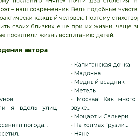
ому посланию «Няне» почти два столетия, 
 поэт – наш современник. Ведь подобные чувст
рактически каждый человек. Поэтому стихотвор
ить своих близких еще при их жизни, чаще з
ые посвятили жизнь воспитанию детей.
едения автора
я
•
Капитанская дочка
•
Мадонна
•
Медный всадник
•
Метель
дунов
•
Москва! Как много
ли я вдоль улиц
звуке…
•
Моцарт и Сальери
 осенняя погода…
•
На холмах Грузии…
осетил…
•
Няне