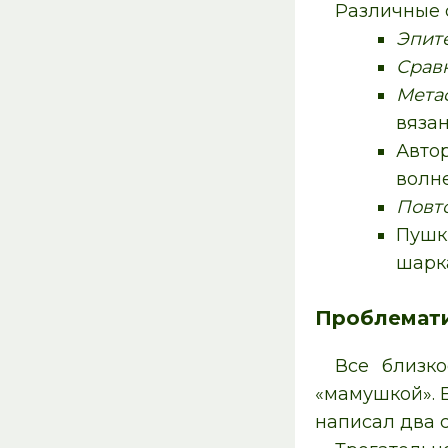
Различные 
Эпит
Срав
Мета
вязан
Авто
волн
Повт
Пушк
шарка
Проблемати
Все близк
«мамушкой». Е
написал два 