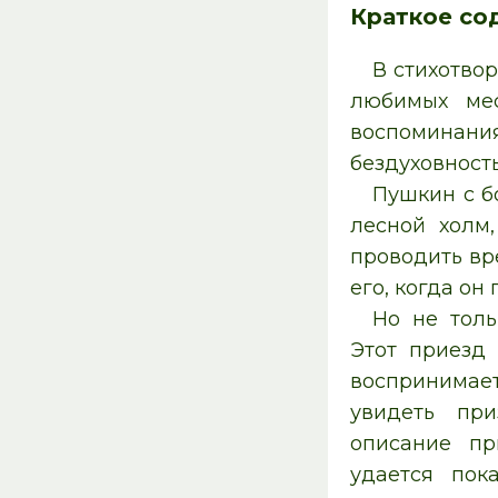
Краткое со
В стихотво
любимых мес
воспоминания
бездуховност
Пушкин с б
лесной холм
проводить вр
его, когда он
Но не толь
Этот приезд
воспринимает
увидеть при
описание пр
удается пок