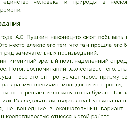
е единство человека и природы в неско
времени.
здания
 года А.С. Пушкин наконец-то смог побывать
Это место влекло его тем, что там прошла его б
ал ряд замечательных произведений.
кин, именитый зрелый поэт, наделенный опре
ое. Поток воспоминаний захлестывает его, зна
руда – все это он пропускает через призму с
ора к размышлениям о молодости и старости, 
ги, поэт решает изложить это на бумаге. Так
етил». Исследователи творчества Пушкина нашл
ия, не вошедшие в окончательный вариант. 
и кропотливостью отнесся к этой работе.