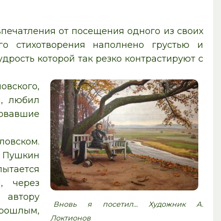
впечатления от посещения одного из своих
о стихотворения наполнено грустью и
удрость которой так резко контрастируют с
овского,
и, любил
вовавшие
ловском.
е Пушкин
пытается
, через
 автору
Вновь я посетил… Художник А.
рошлым,
Локтионов