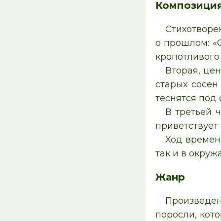
Композици
Стихотворен
о прошлом: «
кропотливого 
Вторая, це
старых сосен
теснятся под 
В третьей 
приветствует
Ход времени
так и в окру
Жанр
Произведен
поросли, кот