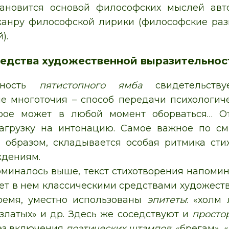
ановится основой философских мыслей авто
жанру философской лирики (философские ра
).
редства художественной выразительнос
енность
пятистопного ямба
свидетельству
е многоточия – способ передачи психологич
орое может в любой момент оборваться… О
агрузку на интонацию. Самое важное по см
м образом, складывается особая ритмика ст
ждениям.
оминалось выше, текст стихотворения напомин
ет в нем классическими средствами художест
ремя, уместно использованы
эпитеты
: «холм
 златых» и др. Здесь же соседствуют и
просто
ез включения
поэтических штампов
: «брегам», 