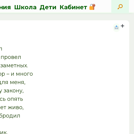
ния
Школа
Дети
Кабинет
л
я провел
заметных.
ор – и много
ля меня,
 закону,
сь опять
ет живо,
 бродил
ик,