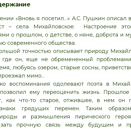
держание
рении «Вновь я посетил…» А.С. Пушкин описал 
т – села Михайловское. Настроение этог
ми о прошлом, о детстве, о няне, доброта и м
ью современного общества.
ольшой точностью описывает природу Михайл
, где он, еще не обремененный проблемам
емя, любуясь озером, старые сосны, приветст
 проезжал мимо…
ко воспоминания одолевают поэта в Михай
 позволил ему переоценить жизнь. Прошло
, как что-то старое, отжившее, в нем он 
знаки грядущих перемен. Таким образом
ироды и размышления лирического героя
азать прочную связь между будущим и п