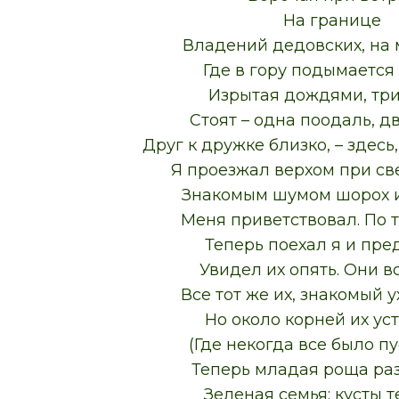
На границе
Владений дедовских, на 
Где в гору подымается
Изрытая дождями, тр
Стоят – одна поодаль, д
Друг к дружке близко, – здесь
Я проезжал верхом при св
Знакомым шумом шорох 
Меня приветствовал. По 
Теперь поехал я и пре
Увидел их опять. Они вс
Все тот же их, знакомый у
Но около корней их ус
(Где некогда все было пу
Теперь младая роща раз
Зеленая семья; кусты т