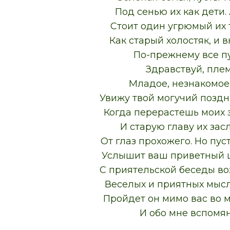
Под сенью их как дети.
Стоит один угрюмый их 
Как старый холостяк, и в
По-прежнему все пу
Здравствуй, пле
Младое, незнакомое!
Увижу твой могучий поздн
Когда перерастешь моих
И старую главу их за
От глаз прохожего. Но пус
Услышит ваш приветный ш
С приятельской беседы во
Веселых и приятных мысл
Пройдет он мимо вас во 
И обо мне вспомян