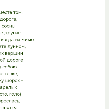
месте том,
 дорога,
и сосны
ве другие
, когда их мимо
ете лунном,
их вершин
той дороге
д собою
е те же,
ху шорох –
тарелых
сто, голо)
рослась,
еснятся