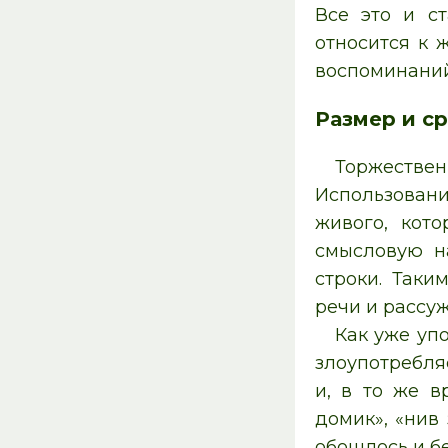
Все это и ст
относится к 
воспоминаний
Размер и с
Торжеств
Использовани
живого, кот
смысловую н
строки. Таки
речи и рассу
Как уже уп
злоупотребля
и, в то же в
домик», «нив
обошлось и б