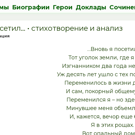
мы
Биографии
Герои
Доклады
Сочине
сетил… • cтихотворение и анализ
ация
…Вновь я посети
Тот уголок земли, где 
Изгнанником два года не
Уж десять лет ушло с тех п
Переменилось в жизни д
И сам, покорный общему
Переменился я – но зде
Минувшее меня объемл
И, кажется, вечор еще
Я в этих рощах.
Вот опальный дом