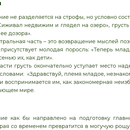
я
ие не разделяется на строфы, но условно сост
Сиживал недвижим и глядел на озеро», грусть 
ее дозора».
нтральная часть – это возвращение мыслей поэ
 присутствует молодая поросль: «Теперь млад
сенью их, как дети».
части грусть окончательно уступает место на
 словами: «Здравствуй, племя младое, незнако
 воспринимается им, как закономерная неизбе
жающем мире.
ие как бы направлено на подготовку глав
орая со временем превратится в могучую рощ