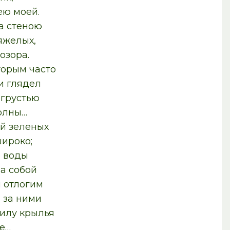
ею моей.
за стеною
яжелых,
озора.
торым часто
и глядел
 грустью
олны…
й зеленых
широко;
е воды
за собой
м отлогим
 за ними
илу крылья
е…