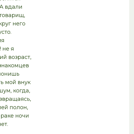
 А вдали
товарищ,
круг него
сто.
мя
 не я
ий возраст,
 знакомцев
слонишь
ть мой внук
ум, когда,
звращаясь,
ей полон,
мраке ночи
ет.