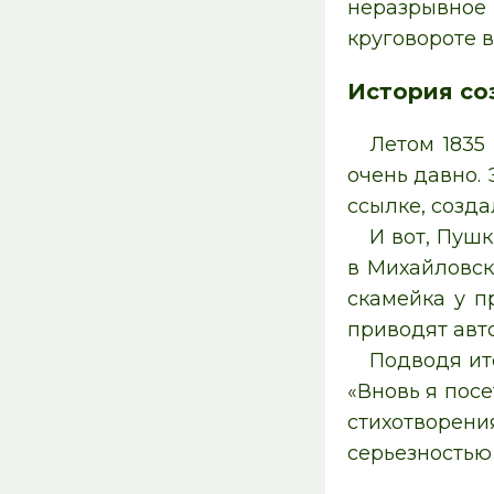
неразрывно
круговороте 
История со
Летом 1835
очень давно. 
ссылке, созд
И вот, Пуш
в Михайловск
скамейка у п
приводят авт
Подводя ито
«Вновь я пос
стихотворен
серьезностью 