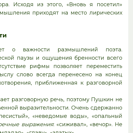
ра. Исходя из этого, «Вновь я посетил»
змышления приходят на место лирических
ти
ет о важности размышлений поэта.
еской паузы и ощущения бренности всего
тсутствие рифмы позволяет переместить
ыслу слово всегда перенесено на конец
ихотворения, приближенная к разговорной
ает разговорную речь, поэтому Пушкин не
венной выразительности. Очень сдержанно
 лесистый», «неведомые воды», «опальный
речные выражения
: «сиживал», «вечор». Не
«младая», «главу», «златых».