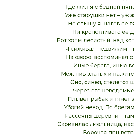
Где жил я с бедной нян
Уже старушки нет – уж 
Не слышу я шагов ее т
Ни кропотливого ее д
Вот холм лесистый, над ко
Я сиживал недвижим – 
На озеро, воспоминая с
Иные берега, иные в
Меж нив златых и пажите
Оно, синея, стелется 
Через его неведомы
Плывет рыбак и тянет 
Убогий невод. По брега
Рассеяны деревни – там
Скривилась мельница, нас
Ворочая при ветр