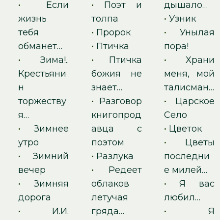
•
Если
•
Поэт и
дышало…
жизнь
толпа
•
Узник
тебя
•
Пророк
•
Унылая
обманет…
•
Птичка
пора!
•
Зима!..
•
Птичка
•
Храни
Крестьяни
божия не
меня, мой
н
знает…
талисман…
торжеству
•
Разговор
•
Царское
я…
книгопрод
Село
•
Зимнее
авца с
•
Цветок
утро
поэтом
•
Цветы
•
Зимний
•
Разлука
последни
вечер
•
Редеет
е милей…
•
Зимняя
облаков
•
Я вас
дорога
летучая
любил…
•
И.И.
гряда…
•
Я