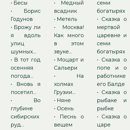
•
Бесы
•
Медный
семи
•
Борис
всадник
богатырях
Годунов
•
Метель
•
Сказка о
•
Брожу ли
•
Москва!
мертвой
я вдоль
Как много
царевне и
улиц
в этом
семи
шумных…
звуке…
богатырях
•
В тот год
•
Моцарт и
•
Сказка о
осенняя
Сальери
попе и о
погода…
•
На
работнике
•
Вновь я
холмах
его Балде
посетил…
Грузии…
•
Сказка о
•
Во
•
Няне
рыбаке и
глубине
•
Осень
рыбке
сибирских
•
Песнь о
•
Сказка о
руд…
вещем
царе