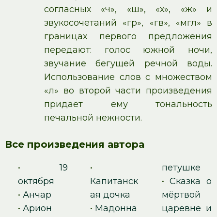
согласных «ч», «ш», «х», «ж» и
звукосочетаний «гр», «гв», «мгл» в
границах первого предложения
передают: голос южной ночи,
звучание бегущей речной воды.
Использование слов с множеством
«л» во второй части произведения
придаёт ему тональность
печальной нежности.
Все произведения автора
•
19
•
петушке
октября
Капитанск
•
Сказка о
•
Анчар
ая дочка
мёртвой
•
Арион
•
Мадонна
царевне и