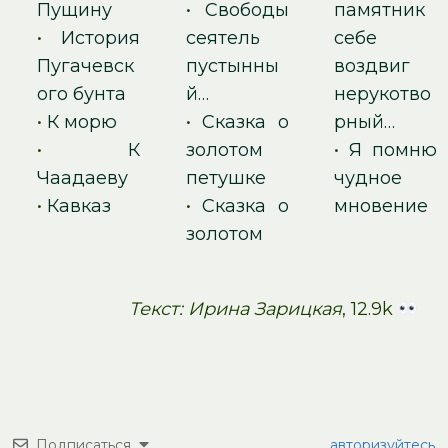
Пущину
•
Свободы
памятник
•
История
сеятель
себе
Пугачевск
пустынны
воздвиг
ого бунта
й…
нерукотво
•
К морю
•
Сказка о
рный…
•
К
золотом
•
Я помню
Чаадаеву
петушке
чудное
•
Кавказ
•
Сказка о
мновение
золотом
Текст: Ирина Зарицкая
, 12.9k
Подписаться
авторизуйтесь