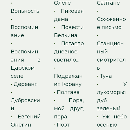
•
Олеге
Салтане
Вольность
•
Пиковая
•
•
дама
Сожженно
Воспомин
•
Повести
е письмо
ание
Белкина
•
•
•
Погасло
Станцион
Воспомин
дневное
ный
ания в
светило…
смотрител
Царском
•
ь
селе
Подражан
•
Туча
•
Деревня
ия Корану
•
У
•
•
Полтава
лукоморья
Дубровски
•
Пора,
дуб
й
мой друг,
зеленый…
•
Евгений
пора…
•
Уж небо
Онегин
•
Поэт
осенью