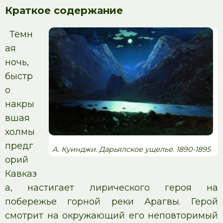
Краткое содержание
Тёмн
ая
ночь,
быстр
о
накры
вшая
холмы
предг
А. Куинджи. Дарьялское ущелье. 1890-1895
орий
Кавказ
а, настигает лирического героя на
побережье горной реки Арагвы. Герой
смотрит на окружающий его неповторимый