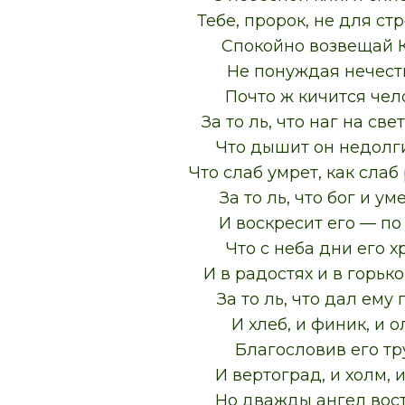
Тебе, пророк, не для ст
Спокойно возвещай К
Не понуждая нечест
Почто ж кичится чел
За то ль, что наг на све
Что дышит он недолги
Что слаб умрет, как слаб
За то ль, что бог и ум
И воскресит его — по
Что с неба дни его х
И в радостях и в горьк
За то ль, что дал ему
И хлеб, и финик, и о
Благословив его тр
И вертоград, и холм, 
Но дважды ангел вост