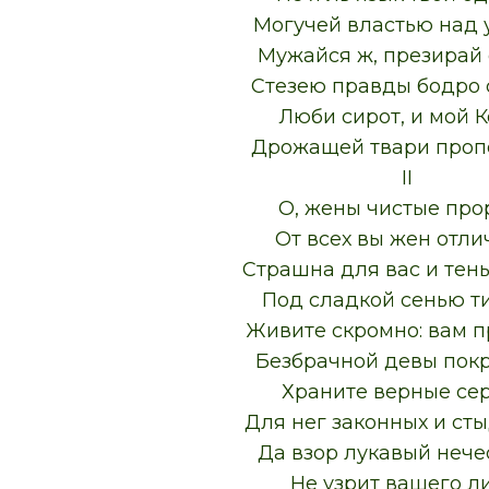
Могучей властью над
Мужайся ж, презирай 
Стезею правды бодро 
Люби сирот, и мой 
Дрожащей твари проп
II
О, жены чистые про
От всех вы жен отли
Страшна для вас и тень
Под сладкой сенью 
Живите скромно: вам п
Безбрачной девы пок
Храните верные се
Для нег законных и ст
Да взор лукавый нече
Не узрит вашего л