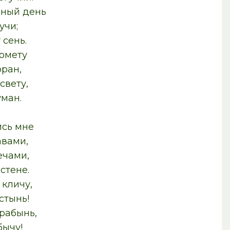
йный день
учи;
 сень.
омету
ран,
свету,
уман.
ись мне
авами,
ечами,
 стене.
кличу,
стынь!
рабынь,
бычу!