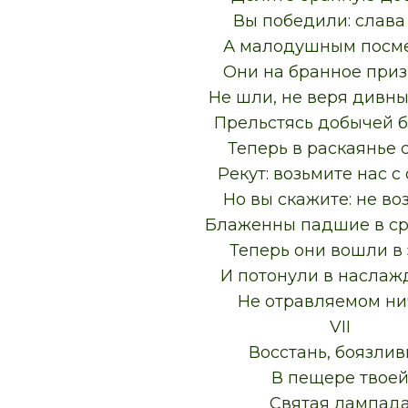
Вы победили: слава
А малодушным посме
Они на бранное при
Не шли, не веря дивны
Прельстясь добычей б
Теперь в раскаянье 
Рекут: возьмите нас с
Но вы скажите: не во
Блаженны падшие в ср
Теперь они вошли в
И потонули в наслаж
Не отравляемом ни
VII
Восстань, боязлив
В пещере твое
Святая лампад