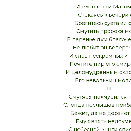
А вы, о гости Магом
Стекаясь к вечери 
Брегитесь суетами 
Смутить пророка мо
В паренье дум благоче
Не любит он велере
И слов нескромных и 
Почтите пир его смир
И целомудренным скл
Его невольниц моло
III
Смутясь, нахмурился 
Слепца послышав приб
Бежит, да не дерзнет
Ему являть недоуме
С небесной книги спи