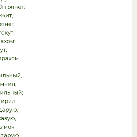
 грянет:
ежит,
янет.
екут,
ахом;
ут,
прахом.
сильный,
 мнил,
бильный;
мирил.
дарую,
азую,
ь моя.
 дарую,