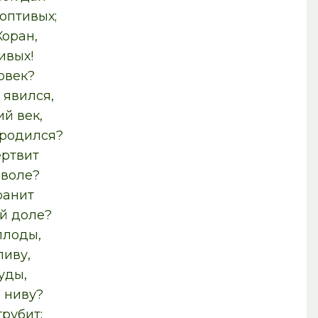
роптивых;
оран,
ивых!
овек?
т явился,
й век,
 родился?
ертвит
 воле?
ранит
ой доле?
 плоды,
ливу,
уды,
и ниву?
рубит;