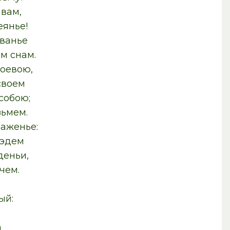
 вам,
янье!
званье
м снам.
оевою,
своем
 собою;
зьмем.
аженье:
 эдем
деньи,
чем.
ый:
й
а