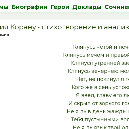
мы
Биографии
Герои
Доклады
Сочине
я Корану • cтихотворение и анали
ация
Клянусь четой и неч
Клянусь мечом и правой
Клянуся утренней зв
Клянусь вечернею мол
Нет, не покинул я т
Кого же в сень успок
Я ввел, главу его л
И скрыл от зоркого г
Не я ль в день жажды
Тебя пустынными во
Не я ль язык твой о