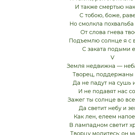
И также смертью нак
С тобою, боже, раве
Но смолкла похвальба
От слова гнева тво
Подъемлю солнце я с в
С заката подыми е
V
Земля недвижна — неб
Творец, поддержаны 
Да не падут на сушь 
И не подавят нас со
Зажег ты солнце во вс
Да светит небу и зе
Как лен, елеем напо
В лампадном светит хр
Творцу молитесь; он м