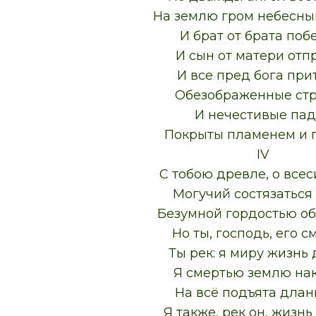
На землю гром небесный
И брат от брата поб
И сын от матери отпр
И все пред бога прит
Обезображенные стр
И нечестивые пад
Покрыты пламенем и 
IV
С тобою древле, о все
Могучий состязаться
Безумной гордостью о
Но ты, господь, его с
Ты рек: я миру жизнь 
Я смертью землю нак
На всё подъята длан
Я также, рек он, жизнь