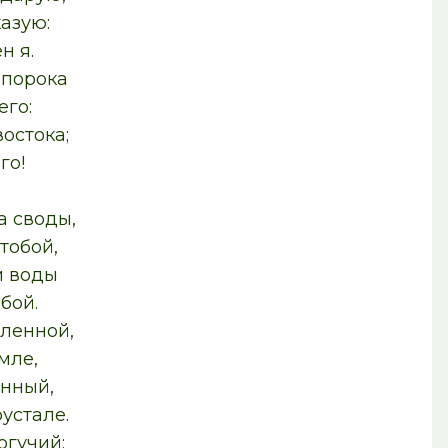
азую:
н я.
 порока
его:
остока;
го!
а своды,
тобой,
и воды
бой.
еленной,
мле,
енный,
устале.
огучий: