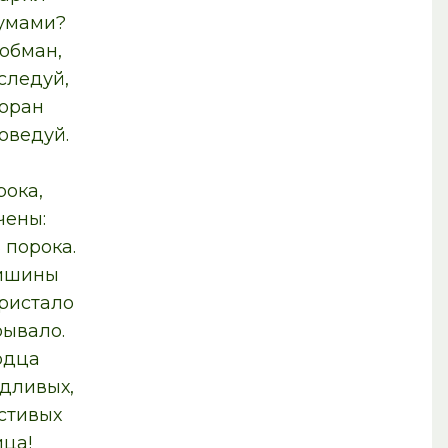
 умами?
обман,
следуй,
Коран
оведуй.
рока,
чены:
 порока.
тишины
ристало
рывало.
рдца
ыдливых,
стивых
ица!