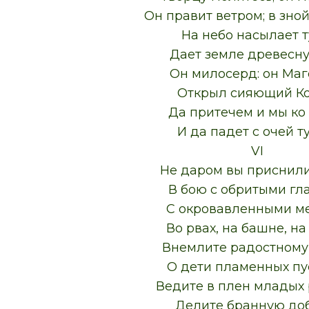
Он правит ветром; в зно
На небо насылает т
Дает земле древесну
Он милосерд: он Маг
Открыл сияющий Ко
Да притечем и мы ко 
И да падет с очей т
VI
Не даром вы приснил
В бою с обритыми гл
С окровавленными м
Во рвах, на башне, на
Внемлите радостному 
О дети пламенных пу
Ведите в плен младых 
Делите бранную до