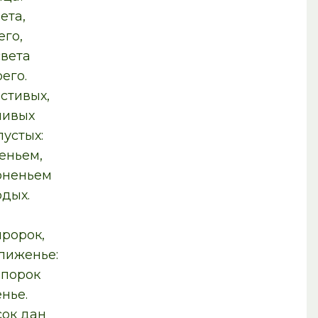
ета,
его,
света
его.
стивых,
чивых
пустых:
еньем,
оненьем
дых.
пророк,
лиженье:
 порок
нье.
сок дан