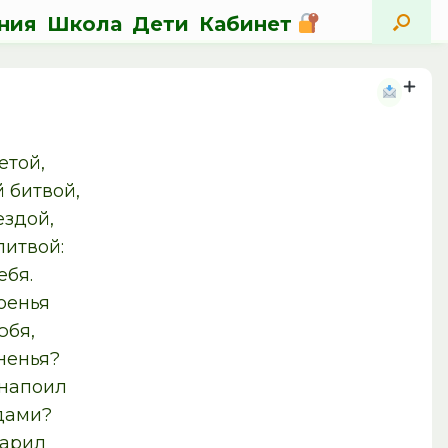
ния
Школа
Дети
Кабинет
з
етой,
 битвой,
ездой,
итвой:
ебя.
оенья
юбя,
оненья?
 напоил
дами?
дарил