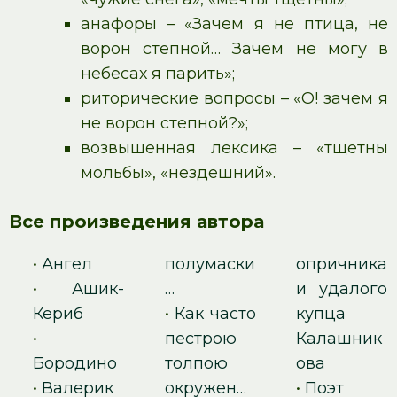
анафоры – «Зачем я не птица, не
ворон степной… Зачем не могу в
небесах я парить»;
риторические вопросы – «О! зачем я
не ворон степной?»;
возвышенная лексика – «тщетны
мольбы», «нездешний».
Все произведения автора
•
Ангел
полумаски
опричника
•
Ашик-
…
и удалого
Кериб
•
Как часто
купца
•
пестрою
Калашник
Бородино
толпою
ова
•
Валерик
окружен…
•
Поэт