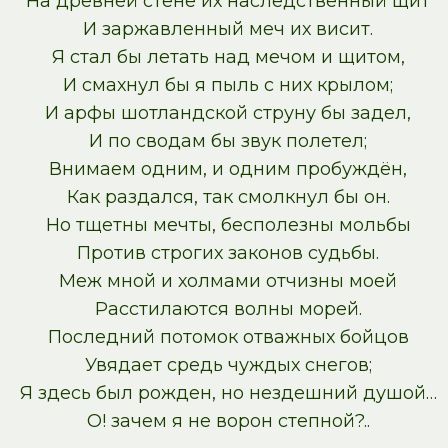
На древней стене их наследственный щит
И заржавленный меч их висит.
Я стал бы летать над мечом и щитом,
И смахнул бы я пыль с них крылом;
И арфы шотландской струну бы задел,
И по сводам бы звук полетел;
Внимаем одним, и одним пробуждён,
Как раздался, так смолкнул бы он.
Но тщетны мечты, бесполезны мольбы
Против строгих законов судьбы.
Меж мной и холмами отчизны моей
Расстилаются волны морей.
Последний потомок отважных бойцов
Увядает средь чуждых снегов;
Я здесь был рожден, но нездешний душой…
О! зачем я не ворон степной?..