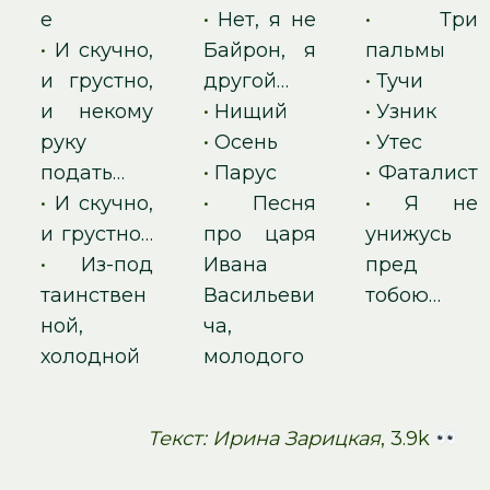
е
•
Нет, я не
•
Три
•
И скучно,
Байрон, я
пальмы
и грустно,
другой…
•
Тучи
и некому
•
Нищий
•
Узник
руку
•
Осень
•
Утес
подать…
•
Парус
•
Фаталист
•
И скучно,
•
Песня
•
Я не
и грустно…
про царя
унижусь
•
Из-под
Ивана
пред
таинствен
Васильеви
тобою…
ной,
ча,
холодной
молодого
Текст: Ирина Зарицкая
, 3.9k