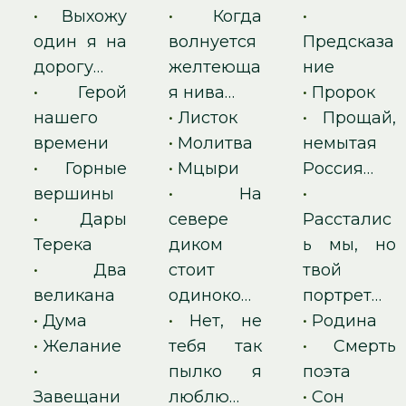
•
Выхожу
•
Когда
•
один я на
волнуется
Предсказа
дорогу…
желтеюща
ние
•
Герой
я нива…
•
Пророк
нашего
•
Листок
•
Прощай,
времени
•
Молитва
немытая
•
Горные
•
Мцыри
Россия…
вершины
•
На
•
•
Дары
севере
Рассталис
Терека
диком
ь мы, но
•
Два
стоит
твой
великана
одиноко…
портрет…
•
Дума
•
Нет, не
•
Родина
•
Желание
тебя так
•
Смерть
•
пылко я
поэта
Завещани
люблю…
•
Сон