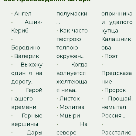
•
Ангел
полумаски
опричника
•
Ашик-
…
и удалого
Кериб
•
Как часто
купца
•
пестрою
Калашник
Бородино
толпою
ова
•
Валерик
окружен…
•
Поэт
•
Выхожу
•
Когда
•
один я на
волнуется
Предсказа
дорогу…
желтеюща
ние
•
Герой
я нива…
•
Пророк
нашего
•
Листок
•
Прощай,
времени
•
Молитва
немытая
•
Горные
•
Мцыри
Россия…
вершины
•
На
•
•
Дары
севере
Рассталис