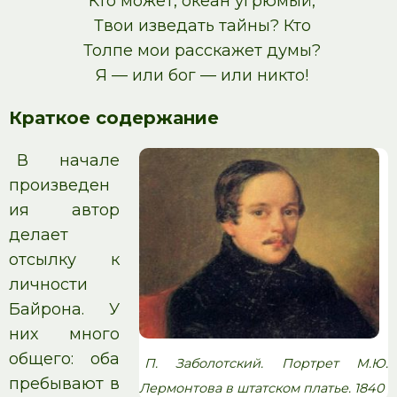
Кто может, океан угрюмый,
Твои изведать тайны? Кто
Толпе мои расскажет думы?
Я — или бог — или никто!
Краткое содержание
В начале
произведен
ия автор
делает
отсылку к
личности
Байрона. У
них много
общего: оба
П. Заболотский. Портрет М.Ю.
пребывают в
Лермонтова в штатском платье. 1840