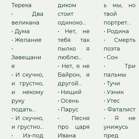
Терека
диком
ь мы, но
•
Два
стоит
твой
великана
одиноко…
портрет…
•
Дума
•
Нет, не
•
Родина
•
Желание
тебя так
•
Смерть
•
пылко я
поэта
Завещани
люблю…
•
Сон
е
•
Нет, я не
•
Три
•
И скучно,
Байрон, я
пальмы
и грустно,
другой…
•
Тучи
и некому
•
Нищий
•
Узник
руку
•
Осень
•
Утес
подать…
•
Парус
•
Фаталист
•
И скучно,
•
Песня
•
Я не
и грустно…
про царя
унижусь
•
Из-под
Ивана
пред