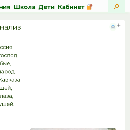
ния
Школа
Дети
Кабинет
анализ
ссия,
господ,
бые,
народ.
 Кавказа
ашей,
лаза,
ушей.