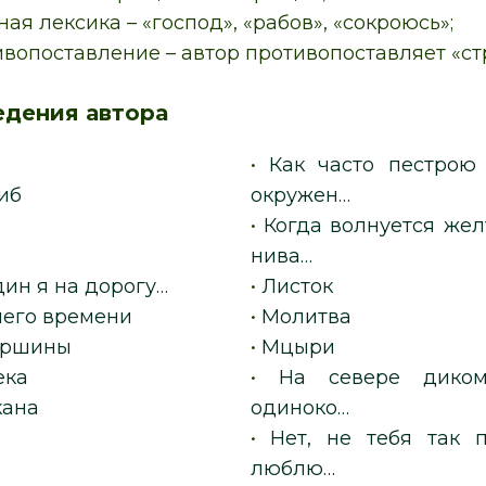
ая лексика – «господ», «рабов», «сокроюсь»;
вопоставление – автор противопоставляет «ст
едения автора
•
Как часто пестрою
иб
окружен…
•
Когда волнуется же
нива…
ин я на дорогу…
•
Листок
шего времени
•
Молитва
ершины
•
Мцыри
ека
•
На севере диком
кана
одиноко…
•
Нет, не тебя так 
люблю…