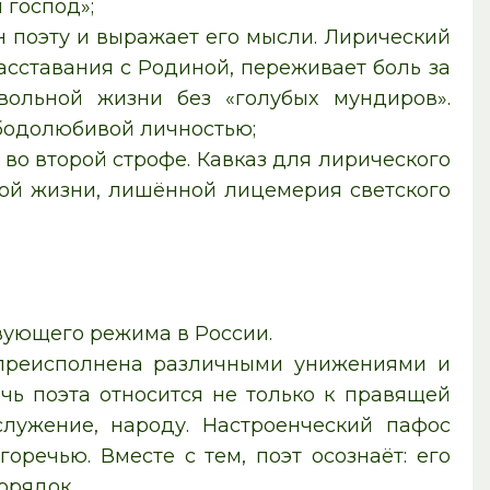
 господ»;
н поэту и выражает его мысли. Лирический
асставания с Родиной, переживает боль за
ольной жизни без «голубых мундиров».
ободолюбивой личностью;
 во второй строфе. Кавказ для лирического
ой жизни, лишённой лицемерия светского
вующего режима в России.
 преисполнена различными унижениями и
чь поэта относится не только к правящей
служение, народу. Настроенческий пафос
речью. Вместе с тем, поэт осознаёт: его
орядок.