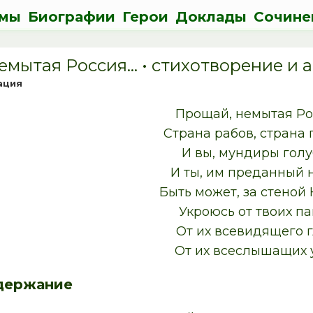
мы
Биографии
Герои
Доклады
Сочине
емытая Россия… • cтихотворение и 
ация
Прощай, немытая Ро
Страна рабов, страна 
И вы, мундиры голу
И ты, им преданный 
Быть может, за стеной
Укроюсь от твоих п
От их всевидящего г
От их всеслышащих 
держание