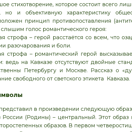
ое стихотворение, которое состоит всего лиш
, но и объективную характеристику обще
оложен принцип противопоставления (антитез
 слышим голос романтического героя:
я строфа – герой расстаётся со всем, что оза
ии разочарования и боли.
ая строфа – романтический герой высказывае
и: ведь на Кавказе отсутствуют двойные стан
ственны Петербургу и Москве. Рассказ о «д
ние свободного от светского этикета Кавказа.
имволы
представил в произведении следующую образ
з России (Родины) – центральный. Этот образ
второстепенных образов. В первом четверост