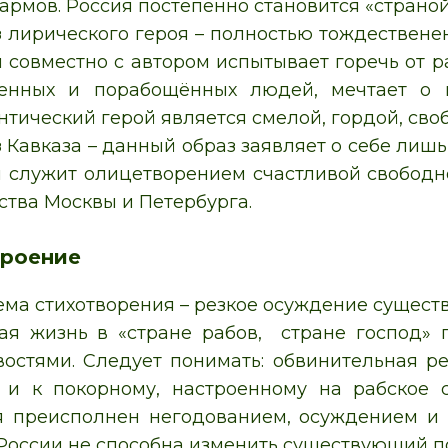
рмов. Россия постепенно становится «страной
з лирического героя – полностью тождествене
 совместно с автором испытывает горечь от р
енных и порабощённых людей, мечтает о в
нтический герой является смелой, гордой, св
 Кавказа – данный образ заявляет о себе лишь
я служит олицетворением счастливой свободн
ства Москвы и Петербурга.
троение
ема стихотворения – резкое осуждение сущест
ая жизнь в «стране рабов, стране господ»
остями. Следует понимать: обвинительная ре
 и к покорному, настроенному на рабское 
 преисполнен негодованием, осуждением и го
России не способна изменить существующий п