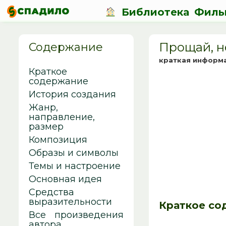
Библиотека
Филь
Прощай, н
Содержание
краткая информ
Краткое
содержание
История создания
Жанр,
направление,
размер
Композиция
Образы и символы
Темы и настроение
Основная идея
Средства
выразительности
Краткое со
Все произведения
автора