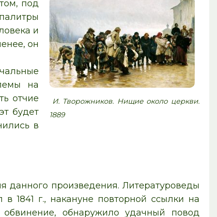
том, под
палитры
ловека и
енее, он
альные
лемы на
ть отчие
И. Творожников. Нищие около церкви.
эт будет
1889
нились в
ия данного произведения. Литературоведы
в 1841 г., накануне повторной ссылки на
у обвинение, обнаружило удачный повод