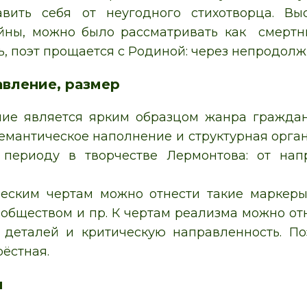
авить себя от неугодного стихотворца. В
йны, можно было рассматривать как смертн
ь, поэт прощается с Родиной: через непродолж
авление, размер
ие является ярким образцом жанра граждан
емантическое наполнение и структурная орган
 периоду в творчестве Лермонтова: от на
еским чертам можно отнести такие маркеры,
бществом и пр. К чертам реализма можно от
 деталей и критическую направленность. По
ёстная.
я