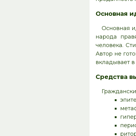
Основная и
Основная и
народа прав
человека. Ст
Автор не гот
вкладывает в 
Средства в
Граждански
эпите
метаф
гипер
пери
рито