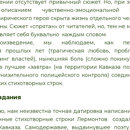
ении отсутствует привычный сюжет. Но, при э
описанием чувственно-эмоциональной 
ирического героя скрыта жизнь отдельного че
ы. Сюжет «спрятан» от читателей, но, тем не м
вляет себя буквально каждым словом.
оизведение, мы наблюдаем, как печ
я прошлых лет (трагическая любовь, проб
синг властей), нынешняя боль (сложно покину
 в лучшее «завтра» (на территории Кавказа по
унизительного полицейского контроля) соеди
их стихотворных строк.
здания
ю, нам неизвестна точная датировка написан
нные стихотворные строки Лермонтов создал 
Кавказа. Самодержавие, выдвинувшее поэт