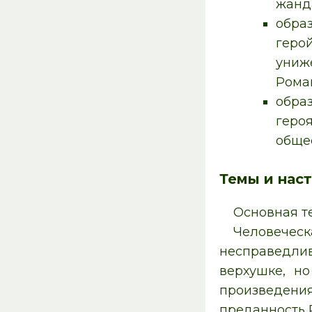
жанда
обра
герой
униж
Рома
образ
геро
обще
Темы и нас
Основная т
Человеческ
несправедлив
верхушке, но
произведения
преданность 