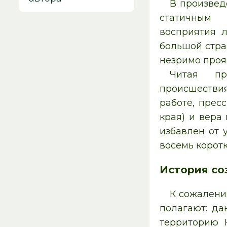
В произвед
статичным 
восприятия л
большой стран
незримо проя
Читая пр
происшестви
работе, прес
края) и вера
избавлен от 
восемь коротк
История со
К сожалени
полагают: да
территорию 