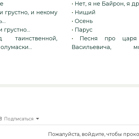
е
•
Нет, я не Байрон, я д
 и грустно, и некому
•
Нищий
ь…
•
Осень
 и грустно…
•
Парус
од таинственной,
•
Песня про царя
полумаски…
Васильевича, мо
Подписаться
Пожалуйста, войдите, чтобы про