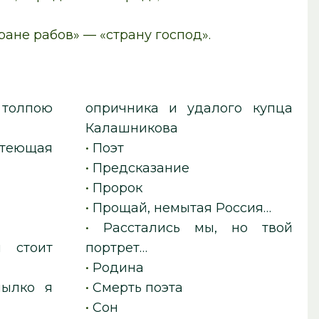
ране рабов» — «страну господ».
 толпою
опричника и удалого купца
Калашникова
лтеющая
•
Поэт
•
Предсказание
•
Пророк
•
Прощай, немытая Россия…
•
Расстались мы, но твой
 стоит
портрет…
•
Родина
пылко я
•
Смерть поэта
•
Сон