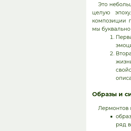
Это небольш
целую эпоху
композиции п
мы буквально
Перва
эмоц
Втор
жизн
свой
описа
Образы и с
Лермонтов 
обра
ряд 