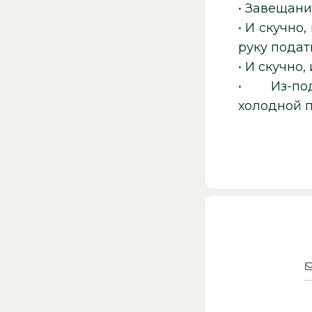
•
Завещани
•
И скучно,
руку подат
•
И скучно,
•
Из-п
холодной 