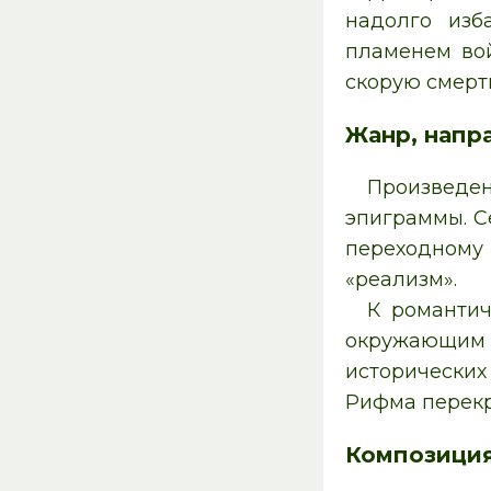
надолго изб
пламенем во
скорую смерт
Жанр, напр
Произведен
эпиграммы. С
переходному
«реализм».
К романтич
окружающим о
исторических
Рифма перекр
Композици