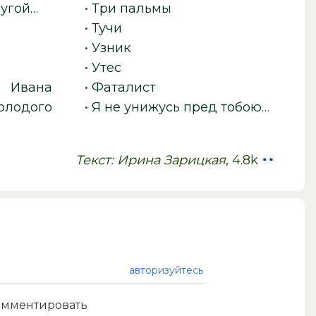
ругой…
•
Три пальмы
•
Тучи
•
Узник
•
Утес
 Ивана
•
Фаталист
лодого
•
Я не унижусь пред тобою…
Текст: Ирина Зарицкая
, 4.8k
авторизуйтесь
комментировать