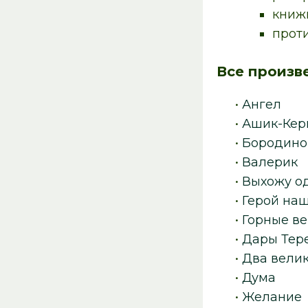
книжн
проти
Все произв
•
Ангел
•
Ашик-Кер
•
Бородино
•
Валерик
•
Выхожу од
•
Герой на
•
Горные в
•
Дары Тер
•
Два вели
•
Дума
•
Желание