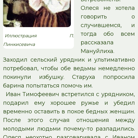
Олеся не хотела
говорить о
случившемся, и
тогда обо всем
Иллюстрация П.
рассказала
Пинкисевича
Мануйлиха.
Заходил сельский урядник и ультимативно
потребовал, чтобы обе ведьмы немедленно
покинули избушку. Старуха попросила
барина попытаться помочь им.
Иван Тимофеевич встретился с урядником,
подарил ему хорошее ружье и убедил
временно оставить в покое бедных женщин.
После этого случая отношения между
молодыми людьми почему-то разладились.
Олеся неохотно разговаривала с Иваном