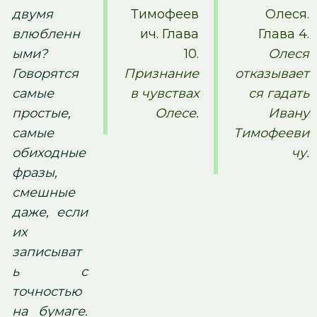
двумя
Тимофеев
Олеся.
влюбленн
ич. Глава
Глава 4.
ыми?
10.
Олеся
Говорятся
Признание
отказывает
самые
в чувствах
ся гадать
простые,
Олесе.
Ивану
самые
Тимофееви
обиходные
чу.
фразы,
смешные
даже, если
их
записыват
ь с
точностью
на бумаге.