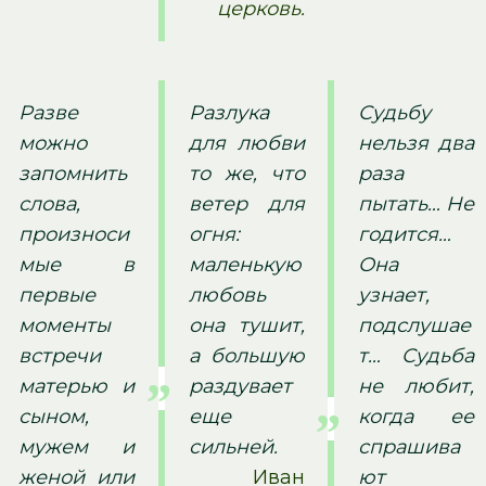
церковь.
Разве
Разлука
Судьбу
можно
для любви
нельзя два
запомнить
то же, что
раза
слова,
ветер для
пытать… Не
произноси
огня:
годится…
мые в
маленькую
Она
первые
любовь
узнает,
моменты
она тушит,
подслушае
встречи
а большую
т… Судьба
матерью и
раздувает
не любит,
сыном,
еще
когда ее
мужем и
сильней.
спрашива
женой или
Иван
ют