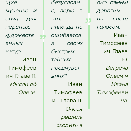
щие
безусловн
оно самым
мученье и
о, верю в
дорогим
стыд для
это! —
на свете
нервных,
никогда не
голосом.
художеств
ошибается
Иван
енных
в своих
Тимофеев
натур.
быстрых
ич. Глава
Иван
тайных
10.
Тимофеев
предчувст
Встреча
ич. Глава 11.
виях?
Олеси и
Мысли об
Иван
Ивана
Олесе.
Тимофеев
Тимофееви
ич. Глава 11.
ча.
Олеся
решила
сходить в