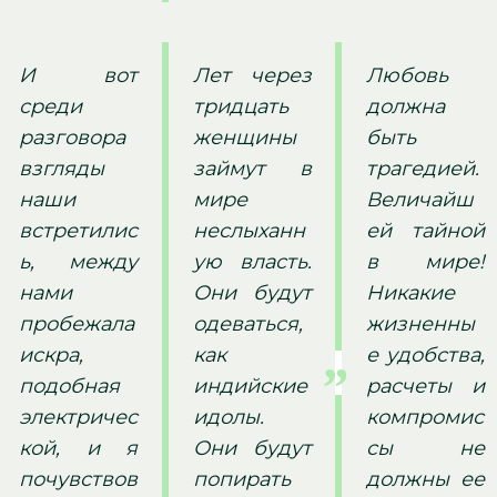
И вот
Лет через
Любовь
среди
тридцать
должна
разговора
женщины
быть
взгляды
займут в
трагедией.
наши
мире
Величайш
встретилис
неслыханн
ей тайной
ь, между
ую власть.
в мире!
нами
Они будут
Никакие
пробежала
одеваться,
жизненны
искра,
как
е удобства,
подобная
индийские
расчеты и
электричес
идолы.
компромис
кой, и я
Они будут
сы не
почувствов
попирать
должны ее