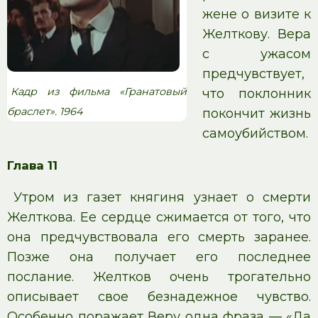
жене о визите к
Желткову. Вера
с ужасом
предчувствует,
Кадр из фильма «Гранатовый
что поклонник
браслет». 1964
покончит жизнь
самоубийством.
Глава 11
Утром из газет княгиня узнает о смерти
Желткова. Ее сердце сжимается от того, что
она предчувствовала его смерть заранее.
Позже она получает его последнее
послание. Желтков очень трогательно
описывает свое безнадежное чувство.
Особенно поражает Веру одна фраза — «Да