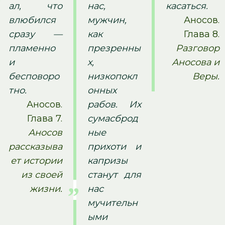
ал, что
нас,
касаться.
влюбился
мужчин,
Аносов.
сразу —
как
Глава 8.
пламенно
презренны
Разговор
и
х,
Аносова и
бесповоро
низкопокл
Веры.
тно.
онных
Аносов.
рабов. Их
Глава 7.
сумасброд
Аносов
ные
рассказыва
прихоти и
ет истории
капризы
из своей
станут для
жизни.
нас
мучительн
ыми