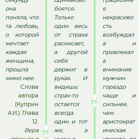
секунду
одинаково
грациозна
она
боятся.
я
поняла, что
Только
некрасиво
та любовь,
один весь
сть
о которой
от страха
возбуждал
мечтает
раскисает,
а и
каждая
а другой
привлекал
женщина,
себя
а
прошла
держит в
внимание
мимо нее.
руках. И
мужчин
Слова
видишь:
гораздо
автора
страх-то
чаще и
(Куприн
остается
сильнее,
А.И.). Глава
всегда
чем
12.
один и тот
аристократ
Вера
же, а
ическая