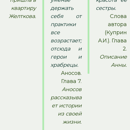
пришла в
уменье
красота ее
квартиру
держать
сестры.
Желткова.
себя от
Слова
практики
автора
все
(Куприн
возрастает;
А.И.). Глава
отсюда и
2.
герои и
Описание
храбрецы.
Анны.
Аносов.
Глава 7.
Аносов
рассказыва
ет истории
из своей
жизни.