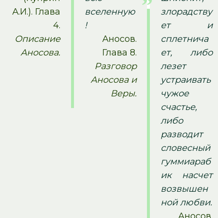
А.И.). Глава
вселенную
злорадству
4.
!
ет и
Описание
Аносов.
сплетнича
Аносова.
Глава 8.
ет, либо
Разговор
лезет
Аносова и
устраивать
Веры.
чужое
счастье,
либо
разводит
словесный
гуммиараб
ик насчет
возвышен
ной любви.
Аносов.