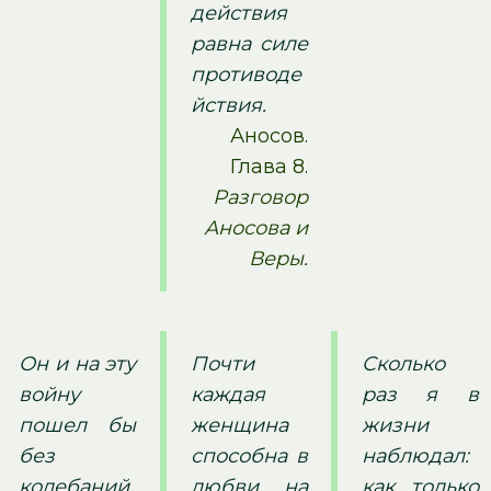
действия
равна силе
противоде
йствия.
Аносов.
Глава 8.
Разговор
Аносова и
Веры.
Он и на эту
Почти
Сколько
войну
каждая
раз я в
пошел бы
женщина
жизни
без
способна в
наблюдал:
колебаний,
любви на
как только