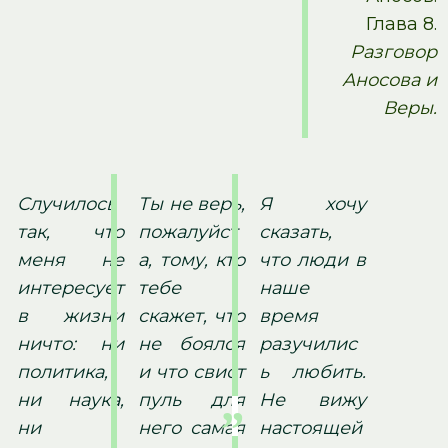
Глава 8.
Разговор
Аносова и
Веры.
Случилось
Ты не верь,
Я хочу
так, что
пожалуйст
сказать,
меня не
а, тому, кто
что люди в
интересует
тебе
наше
в жизни
скажет, что
время
ничто: ни
не боялся
разучилис
политика,
и что свист
ь любить.
ни наука,
пуль для
Не вижу
ни
него самая
настоящей