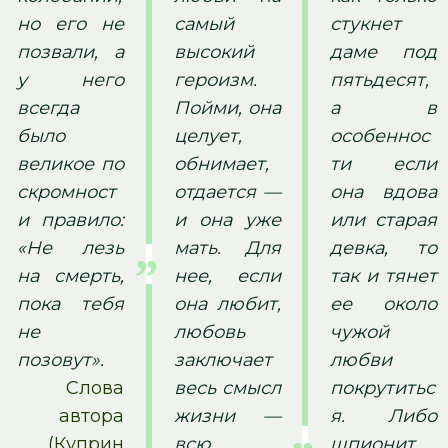
но его не
самый
стукнет
позвали, а
высокий
даме под
у него
героизм.
пятьдесят,
всегда
Пойми, она
а в
было
целует,
особеннос
великое по
обнимает,
ти если
скромност
отдается —
она вдова
и правило:
и она уже
или старая
«Не лезь
мать. Для
девка, то
на смерть,
нее, если
так и тянет
пока тебя
она любит,
ее около
не
любовь
чужой
позовут».
заключает
любви
Слова
весь смысл
покрутитьс
автора
жизни —
я. Либо
(Куприн
всю
шпионит,