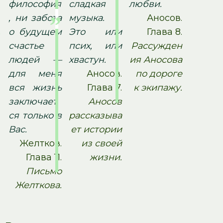
философия
сладкая
любви.
, ни забота
музыка.
Аносов.
о будущем
Это или
Глава 8.
счастье
псих, или
Рассужден
людей —
хвастун.
ия Аносова
для меня
Аносов.
по дороге
вся жизнь
Глава 7.
к экипажу.
заключает
Аносов
ся только в
рассказыва
Вас.
ет истории
Желтков.
из своей
Глава 11.
жизни.
Письмо
Желткова.