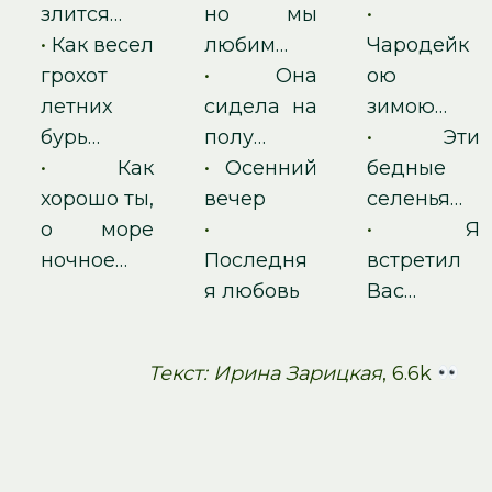
злится…
но мы
•
•
Как весел
любим…
Чародейк
грохот
•
Она
ою
летних
сидела на
зимою…
бурь…
полу…
•
Эти
•
Как
•
Осенний
бедные
хорошо ты,
вечер
селенья…
о море
•
•
Я
ночное…
Последня
встретил
я любовь
Вас…
Текст: Ирина Зарицкая
, 6.6k