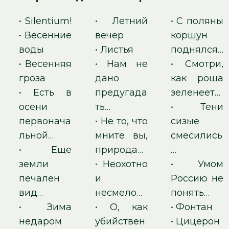
•
Silentium!
•
Летний
•
С поляны
•
Весенние
вечер
коршун
воды
•
Листья
поднялся…
•
Весенняя
•
Нам не
•
Смотри,
гроза
дано
как роща
•
Есть в
предугада
зеленеет…
осени
ть…
•
Тени
первонача
•
Не то, что
сизые
льной…
мните вы,
смесились
•
Еще
природа…
…
земли
•
Неохотно
•
Умом
печален
и
Россию не
вид…
несмело…
понять…
•
Зима
•
О, как
•
Фонтан
недаром
убийствен
•
Цицерон