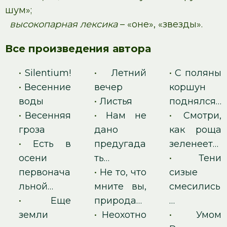
шум»;
высокопарная лексика
– «оне», «звезды».
Все произведения автора
•
Silentium!
•
Летний
•
С поляны
•
Весенние
вечер
коршун
воды
•
Листья
поднялся…
•
Весенняя
•
Нам не
•
Смотри,
гроза
дано
как роща
•
Есть в
предугада
зеленеет…
осени
ть…
•
Тени
первонача
•
Не то, что
сизые
льной…
мните вы,
смесились
•
Еще
природа…
…
земли
•
Неохотно
•
Умом