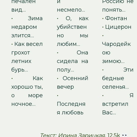
печален
и
Россию не
вид…
несмело…
понять…
•
Зима
•
О, как
•
Фонтан
недаром
убийствен
•
Цицерон
злится…
но мы
•
•
Как весел
любим…
Чародейк
грохот
•
Она
ою
летних
сидела на
зимою…
бурь…
полу…
•
Эти
•
Как
•
Осенний
бедные
хорошо ты,
вечер
селенья…
о море
•
•
Я
ночное…
Последня
встретил
я любовь
Вас…
Текст: Ирина Зарицкая
, 12.5k