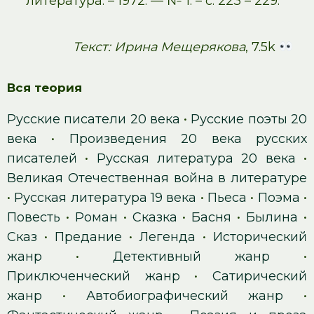
литература. – 1972. — № 1. – с. 223 – 229.
Текст: Ирина Мещерякова
, 7.5k
Вся теория
Русские писатели 20 века
•
Русские поэты 20
века
•
Произведения 20 века русских
писателей
•
Русская литература 20 века
•
Великая Отечественная война в литературе
•
Русская литература 19 века
•
Пьеса
•
Поэма
•
Повесть
•
Роман
•
Сказка
•
Басня
•
Былина
•
Сказ
•
Предание
•
Легенда
•
Исторический
жанр
•
Детективный жанр
•
Приключенческий жанр
•
Сатирический
жанр
•
Автобиографический жанр
•