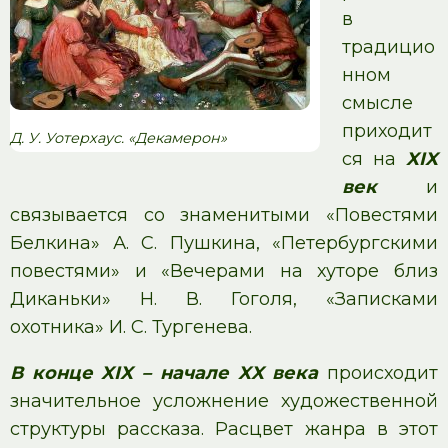
в
традицио
нном
смысле
приходит
Д. У. Уотерхаус. «Декамерон»
ся на
XIX
век
и
связывается со знаменитыми «Повестями
Белкина» А. С. Пушкина, «Петербургскими
повестями» и «Вечерами на хуторе близ
Диканьки» Н. В. Гоголя, «Записками
охотника» И. С. Тургенева.
В конце XIX – начале XX века
происходит
значительное усложнение художественной
структуры рассказа. Расцвет жанра в этот