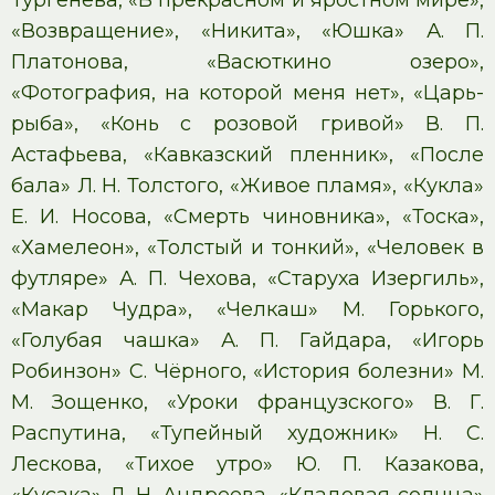
Тургенева, «В прекрасном и яростном мире»,
«Возвращение», «Никита», «Юшка» А. П.
Платонова, «Васюткино озеро»,
«Фотография, на которой меня нет», «Царь-
рыба», «Конь с розовой гривой» В. П.
Астафьева, «Кавказский пленник», «После
бала» Л. Н. Толстого, «Живое пламя», «Кукла»
Е. И. Носова, «Смерть чиновника», «Тоска»,
«Хамелеон», «Толстый и тонкий», «Человек в
футляре» А. П. Чехова, «Старуха Изергиль»,
«Макар Чудра», «Челкаш» М. Горького,
«Голубая чашка» А. П. Гайдара, «Игорь
Робинзон» С. Чёрного, «История болезни» М.
М. Зощенко, «Уроки французского» В. Г.
Распутина, «Тупейный художник» Н. С.
Лескова, «Тихое утро» Ю. П. Казакова,