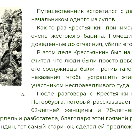
Путешественник встретился с 
начальником одного из судов.
Как-то раз Крестьянкин принима
очень жестокого барина. Помещи
доведенные до отчаяния, убили его
В этом деле Крестьянкин был на
считал, что люди были просто дов
его сослуживцы были против тако
наказания, чтобы устрашить эт
участником несправедливого суда, 
После разговора с Крестьянки
ция А.
Петербурга, который рассказывает
62-летней женщины и 78-летне
дель и разбогатела, благодаря этой грязной р
ндин, тот самый старичок, сделал ей предложе