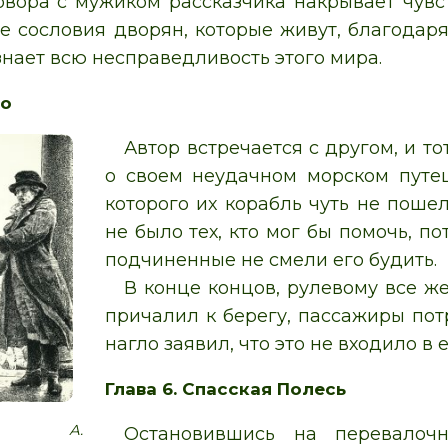
овора с мужиком рассказчика накрывает чувс
же сословия дворян, которые живут, благода
знает всю несправедливость этого мира.
во
Автор встречается с другом, и то
о своем неудачном морском путе
которого их корабль чуть не пошел
не было тех, кто мог бы помочь, по
подчиненные не смели его будить.
В конце концов, рулевому все же
причалил к берегу, пассажиры пот
нагло заявил, что это не входило в 
Глава 6. Спасская Полесь
ция А.
Остановившись на перевалочн