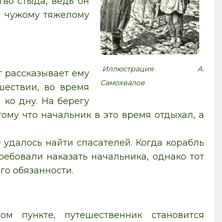
тво стыда, ведь он
ря чужому тяжелому
Иллюстрация А.
т рассказывает ему
Самохвалов
шествии, во время
 ко дну. На берегу
тому что начальник в это время отдыхал, а
 удалось найти спасателей. Когда корабль
ребовали наказать начальника, однако тот
его обязанности.
ом пункте, путешественник становится