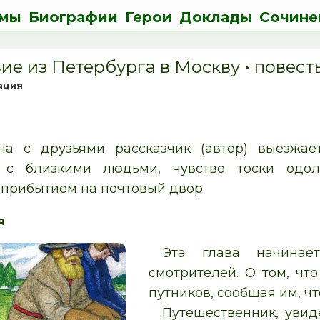
мы
Биографии
Герои
Доклады
Сочине
ие из Петербурга в Москву • повест
ация
а с друзьями рассказчик (автор) выезжае
я с близкими людьми, чувство тоски одо
прибытием на почтовый двор.
я
Эта глава начинае
смотрителей. О том, чт
путников, сообщая им, ч
Путешественник, увид