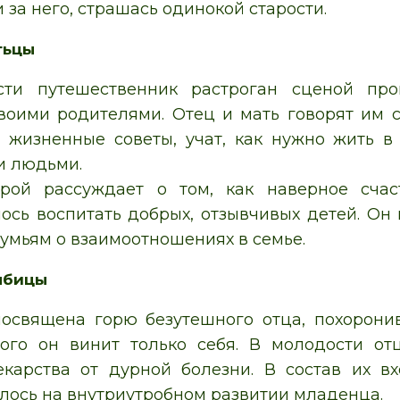
за него, страшась одинокой старости.
стьцы
сти путешественник растроган сценой пр
воими родителями. Отец и мать говорят им с
жизненные советы, учат, как нужно жить в
 людьми.
ерой рассуждает о том, как наверное счас
ось воспитать добрых, отзывчивых детей. Он
умьям о взаимоотношениях в семье.
елбицы
посвящена горю безутешного отца, похорони
рого он винит только себя. В молодости от
карства от дурной болезни. В состав их вх
алось на внутриутробном развитии младенца.