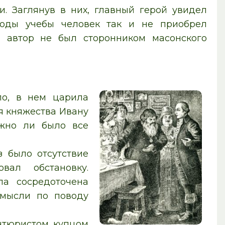
и. Заглянув в них, главный герой увидел
годы учебы человек так и не приобрел
м автор не был сторонником масонского
ло, в нем царила
я княжества Ивану
ожно ли было все
з было отсутствие
вал обстановку.
ла сосредоточена
 мысли по поводу
антюристом купцом