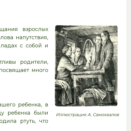
ощания взрослых
лова напутствия,
 ладах с собой и
тливы родители,
 посвящает много
вшего ребенка, в
цу ребенка были
Иллюстрация А. Самохвалов
одила ртуть, что