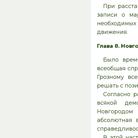
При расста
записи о ма
необходимых
движения.
Глава 8. Новг
Было врем
всеобщая спр
Грозному вс
решать с поз
Согласно р
всякой дем
Новгородом 
абсолютная 
справедливос
В этой час