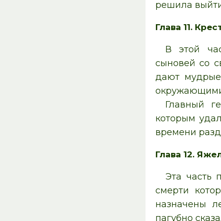
решила выйти 
Глава 11. Кре
В этой ча
сыновей со с
дают мудрые 
окружающими
Главный г
которым удал
времени разд
Глава 12. Яж
Эта часть 
смерти кото
назначены ле
пагубно сказ