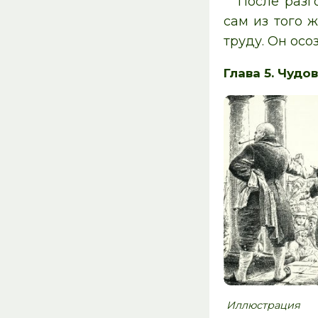
После разг
сам из того 
труду. Он осо
Глава 5. Чудо
Иллюстра