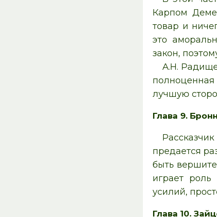
Карпом Деме
товар и ниче
это аморальн
закон, поэтом
А.Н. Радищ
полноценная
лучшую сторо
Глава 9. Брон
Рассказчик
предается ра
быть вершите
играет роль
усилий, прос
Глава 10. Зай