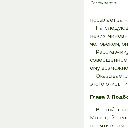
Самохвалов
посылает за 
На следующ
неких чиновн
человеком, о
Рассказчик
совершенное 
ему возможно
Оказывается
этого открыти
Глава 7. Подб
В этой гла
Молодой челов
понять в сам