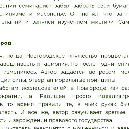
вании семинарист забыл забрать свои бумаг
ртинизме и масонстве. Он понял, что за 
 знаний и занялся изучением мистики. Са
ород
я, когда Новгородское княжество процвета
аведливость и гармония. Но после подчинени
е изменилось. Автор задается вопросом, м
иции силы, отвергая моральные принципы.
аботам исследователей, в Новгороде как ра
ократии, а Радищев просто идеализиро
в то время правили те, в чьих руках бы
власть. И все же, автор озвучивает зрелые
ти и зарождении правового государства.
ти читатель знакомится с мошенником и ав