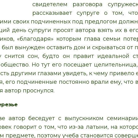
свидетелем разговора супружес
рассказывает супруге о том, чт
ними своих подчиненных под предлогом должн
ий день супруги просят автора взять их в ег
иков, «благодаря» которым глава семьи потер
н был вынужден оставить дом и скрываться от 
у снится сон, будто он правит идеальной с
общество. Но тут его посещает целительница,
сть другими глазами увидеть, к чему привело 
, его подчиненные постоянно врали ему, что в
я автор проснулся.
ерезье
ве автор беседует с выпускником семинарии
ек говорит о том, что из-за латыни, на котор
ом предмете, поэтому учеба становится соверш