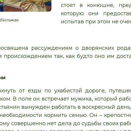
стоят в конюшне, пре
которую они предостав
 Бильжак
испытав при этом не оче
посвящена рассуждениям о дворянских родах
м происхождением так, как будто оно им доста
ни
хнуть от езды по ухабистой дороге, путеше
ком. В поле он встречает мужика, который ра
тьянин вынужден работать в воскресный день, 
а необходимости кормить семью. Он – крепост
рому совершенно нет дела до судьбы своих раб