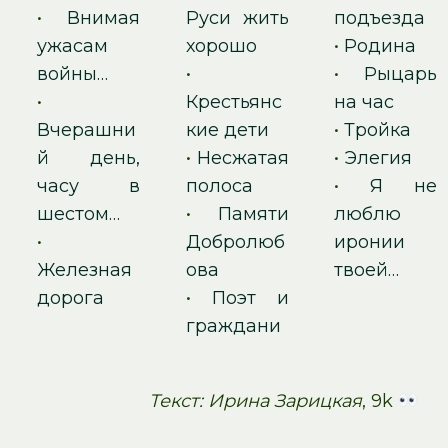
•
Внимая
Руси жить
подъезда
ужасам
хорошо
•
Родина
войны…
•
•
Рыцарь
•
Крестьянс
на час
Вчерашни
кие дети
•
Тройка
й день,
•
Несжатая
•
Элегия
часу в
полоса
•
Я не
шестом…
•
Памяти
люблю
•
Добролюб
иронии
Железная
ова
твоей…
дорога
•
Поэт и
граждани
Текст: Ирина Зарицкая
, 9k