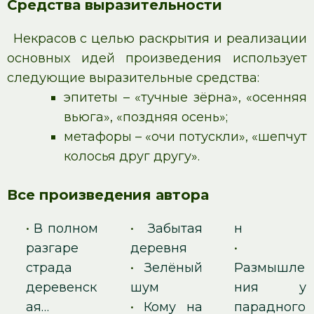
Средства выразительности
Некрасов с целью раскрытия и реализации
основных идей произведения использует
следующие выразительные средства:
эпитеты – «тучные зёрна», «осенняя
вьюга», «поздняя осень»;
метафоры – «очи потускли», «шепчут
колосья друг другу».
Все произведения автора
•
В полном
•
Забытая
н
разгаре
деревня
•
страда
•
Зелёный
Размышле
деревенск
шум
ния у
ая…
•
Кому на
парадного