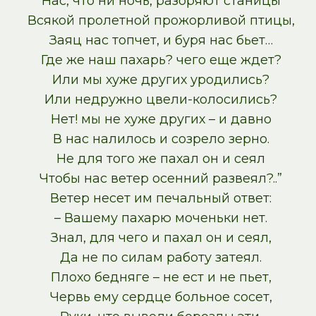
Нас, что ни ночь, разоряют станицы
Всякой пролетной прожорливой птицы,
Заяц нас топчет, и буря нас бьет…
Где же наш пахарь? чего еще ждет?
Или мы хуже других уродились?
Или недружно цвели-колосились?
Нет! мы не хуже других – и давно
В нас налилось и созрело зерно.
Не для того же пахал он и сеял
Чтобы нас ветер осенний развеял?..”
Ветер несет им печальный ответ:
– Вашему пахарю моченьки нет.
Знал, для чего и пахал он и сеял,
Да не по силам работу затеял.
Плохо бедняге – не ест и не пьет,
Червь ему сердце больное сосет,