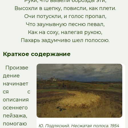
Руки, что вывели борозды эти,
Высохли в щепку, повисли, как плети.
Очи потускли, и голос пропал,
Что заунывную песню певал,
Как на соху, налегая рукою,
Пахарь задумчиво шел полосою.
Краткое содержание
Произве
дение
начинает
ся с
описания
осеннего
пейзажа,
помогаю
Ю. Подляский. Несжатая полоса. 1954