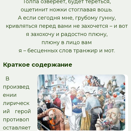
Толпа озвереет, будет тереться,
ощетинит ножки стоглавая вошь.
А если сегодня мне, грубому гунну,
кривляться перед вами не захочется – и вот
я захохочу и радостно плюну,
плюну в лицо вам
я – бесценных слов транжир и мот.
Краткое содержание
В
произвед
ении
лирическ
ий герой
противоп
оставляет