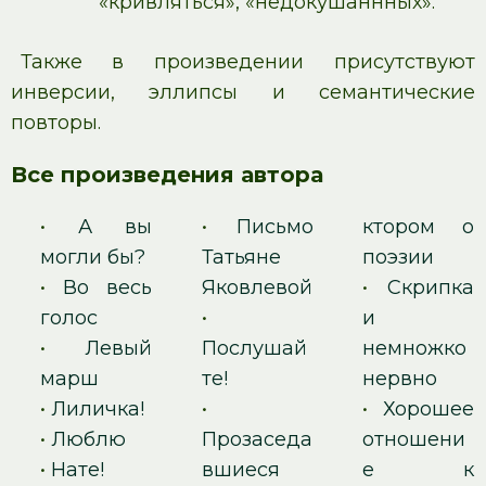
«кривляться», «недокушаннных».
Также в произведении присутствуют
инверсии, эллипсы и семантические
повторы.
Все произведения автора
•
А вы
•
Письмо
ктором о
могли бы?
Татьяне
поэзии
•
Во весь
Яковлевой
•
Скрипка
голос
•
и
•
Левый
Послушай
немножко
марш
те!
нервно
•
Лиличка!
•
•
Хорошее
•
Люблю
Прозаседа
отношени
•
Нате!
вшиеся
е к