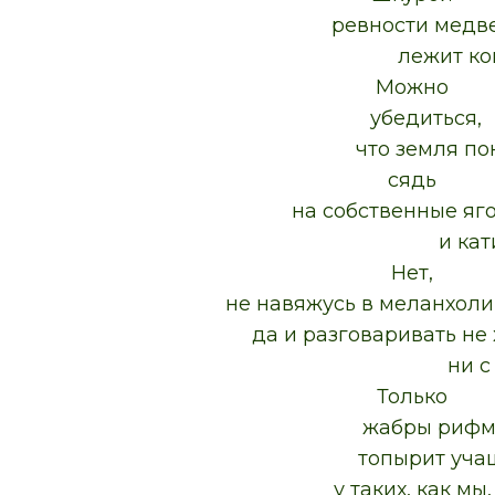
ревности медв
лежит когти
Можно
убедиться,
что земля пока
сядь
на собственные яг
и катис
Нет,
не навяжусь в меланхоли
да и разговаривать не
ни с ке
Только
жабры риф
топырит учащ
у таких, как мы,