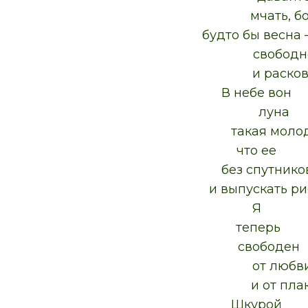
мчать, болт
будто бы весна 
свободн
и раскован
В небе вон
луна
такая молод
что ее
без спутнико
и выпускать риск
Я
теперь
свободен
от любв
и от плакат
Шкурой