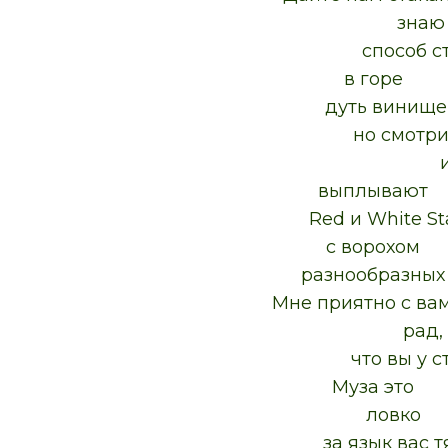
знаю
способ ста
в горе
дуть винище
но смотрит
и
выплывают
Red и White Sta
с ворохом
разнообразных 
Мне приятно с вам
рад,
что вы у стол
Муза это
ловко
за язык вас тя