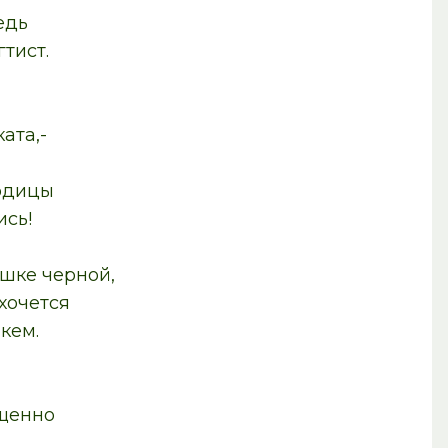
едь
ст.
та,-
одицы
ь!
шке черной,
 хочется
м.
м
енно