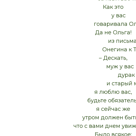
Как это
у вас
говаривала Ольг
Да не Ольга!
из письм
Онегина к Тат
– Дескать,
муж у вас
дурак
и старый ме
я люблю вас,
будьте обязательн
я сейчас же
утром должен быть 
что с вами днем увижу
Было всякое: