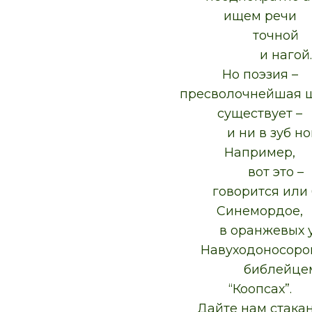
ищем речи
точной
и нагой
Но поэзия –
пресволочнейшая шт
существует –
и ни в зуб ног
Например,
вот это –
говорится или бл
Синемордое,
в оранжевых ус
Навуходоносоро
библейцем
“Коопсах”.
Дайте нам стакан