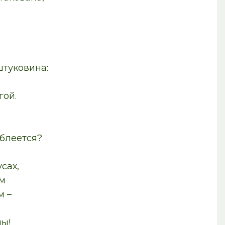
.
уковина:
ой.
еется?
ах,
м
 –
ы!