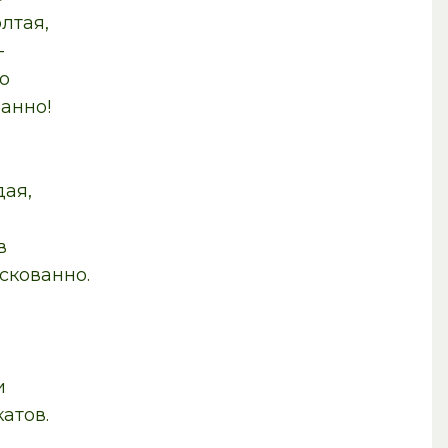
ая,
–
о
но!
ая,
в
ованно.
и
ов.