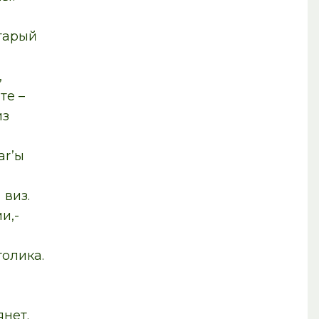
рый
,
е –
з
r’ы
виз.
и,-
ика.
нет.