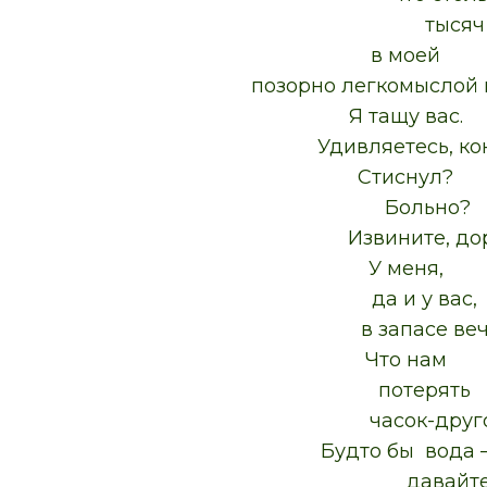
тысяч то
в моей
позорно легкомыслой г
Я тащу вас.
Удивляетесь, кон
Стиснул?
Больно?
Извините, доро
У меня,
да и у вас,
в запасе вечно
Что нам
потерять
часок-друго
Будто бы вода 
давайт