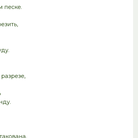
песке.
зить,
ду.
азрезе,
ь
ду.
кована,