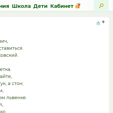
ния
Школа
Дети
Кабинет
вич,
виться.
ий.
тка.
е,
 стон;
м,
львенке.
л,
ко