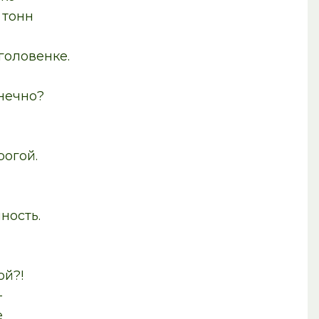
нн
оловенке.
ечно?
гой.
сть.
й?!
–
е