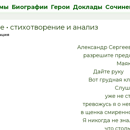
мы
Биографии
Герои
Доклады
Сочине
 • cтихотворение и анализ
ация
Александр Сергее
разрешите предста
Маяковск
Дайте руку
Вот грудная кле
Слушайт
уже не стук, а
тревожусь я о не
в щенка смиренном 
Я никогда не зна
что столь