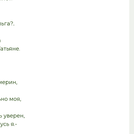
а?..
а
ьяне.
рин,
о моя,
уверен,
сь я.-