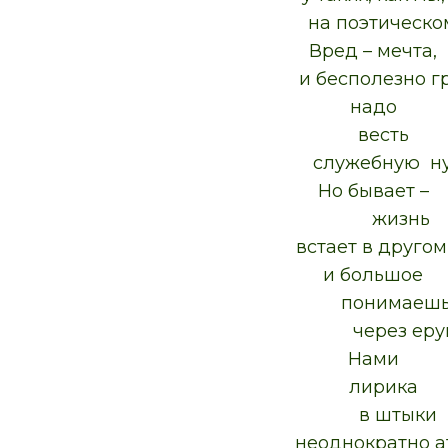
на поэтическом 
Вред – мечта,
и бесполезно гре
надо
весть
служебную ну
Но бывает –
жизнь
встает в другом р
и большое
понимаеш
через ерун
Нами
лирика
в штыки
неоднократно ата