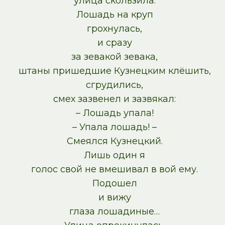
улица скользила.
Лошадь на круп
грохнулась,
и сразу
за зевакой зевака,
штаны пришедшие Кузнецким клёшить,
сгрудились,
смех зазвенел и зазвякал:
– Лошадь упала!
– Упала лошадь! –
Смеялся Кузнецкий.
Лишь один я
голос свой не вмешивал в вой ему.
Подошел
и вижу
глаза лошадиные…