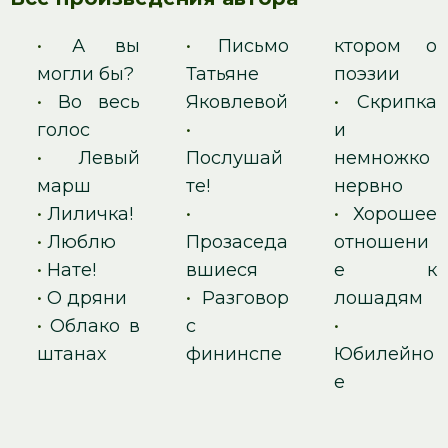
•
А вы
•
Письмо
ктором о
могли бы?
Татьяне
поэзии
•
Во весь
Яковлевой
•
Скрипка
голос
•
и
•
Левый
Послушай
немножко
марш
те!
нервно
•
Лиличка!
•
•
Хорошее
•
Люблю
Прозаседа
отношени
•
Нате!
вшиеся
е к
•
О дряни
•
Разговор
лошадям
•
Облако в
с
•
штанах
фининспе
Юбилейно
е