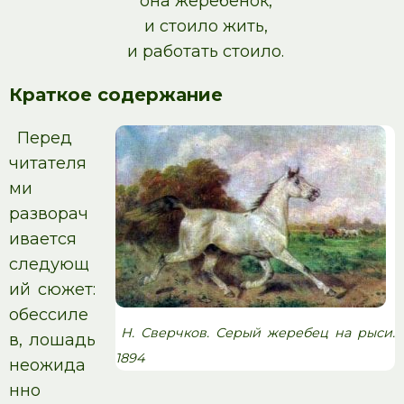
она жеребенок,
и стоило жить,
и работать стоило.
Краткое содержание
Перед
читателя
ми
разворач
ивается
следующ
ий сюжет:
обессиле
Н. Сверчков. Серый жеребец на рыси.
в, лошадь
1894
неожида
нно