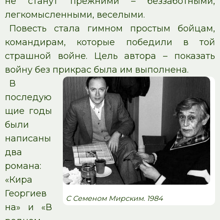
не станут прежними – беззаботными,
легкомысленными, веселыми.
Повесть стала гимном простым бойцам,
командирам, которые победили в той
страшной войне. Цель автора – показать
войну без прикрас была им выполнена.
В
последую
щие годы
были
написаны
два
романа:
«Кира
Георгиев
С Семеном Мирским. 1984
на» и «В