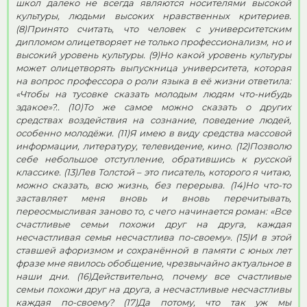
школ далеко не всегда являются носителями высокой
культуры, людьми высоких нравственных критериев.
(8)Принято считать, что человек с университетским
дипломом олицетворяет не только профессионализм, но и
высокий уровень культуры. (9)Но какой уровень культуры
может олицетворять выпускница университета, которая
на вопрос профессора о роли языка в её жизни ответила:
«Чтобы на тусовке сказать молодым людям что-нибудь
эдакое»?.. (10)То же самое можно сказать о других
средствах воздействия на сознание, поведение людей,
особенно молодёжи. (11)Я имею в виду средства массовой
информации, литературу, телевидение, кино. (12)Позволю
себе небольшое отступление, обратившись к русской
классике. (13)Лев Толстой – это писатель, которого я читаю,
можно сказать, всю жизнь, без перерыва. (14)Но что-то
заставляет меня вновь и вновь перечитывать,
переосмысливая заново то, с чего начинается роман: «Все
счастливые семьи похожи друг на друга, каждая
несчастливая семья несчастлива по-своему». (15)И в этой
ставшей афоризмом и сохранённой в памяти с юных лет
фразе мне явилось обобщение, чрезвычайно актуальное в
наши дни. (16)Действительно, почему все счастливые
семьи похожи друг на друга, а несчастливые несчастливы
каждая по-своему? (17)Да потому, что так уж мы