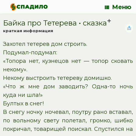
Меню
Байка про Тетерева • cказка
краткая информация
Захотел тетерев дом строить.
Подумал-подумал:
«Топора нет, кузнецов нет — топор сковать
некому».
Некому выстроить тетереву домишко.
«Что ж мне дом заводить? Одна-то ночь
куда ни шла!»
Бултых в снег!
В снегу ночку ночевал, поутру рано вставал,
по вольному свету полетал, громко, шибко
покричал, товарищей поискал. Спустился на