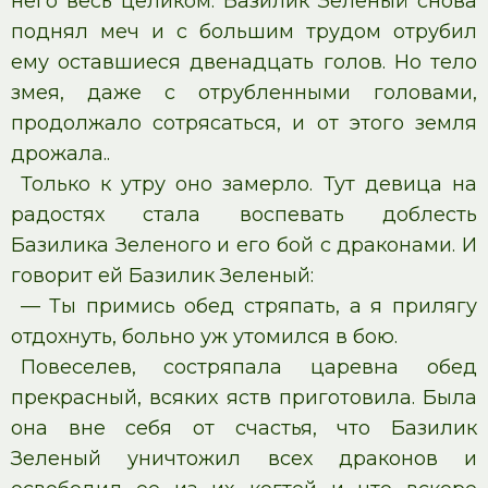
него весь целиком. Базилик Зеленый снова
поднял меч и с большим трудом отрубил
ему оставшиеся двенадцать голов. Но тело
змея, даже с отрубленными головами,
продолжало сотрясаться, и от этого земля
дрожала..
Только к утру оно замерло. Тут девица на
радостях стала воспевать доблесть
Базилика Зеленого и его бой с драконами. И
говорит ей Базилик Зеленый:
— Ты примись обед стряпать, а я прилягу
отдохнуть, больно уж утомился в бою.
Повеселев, состряпала царевна обед
прекрасный, всяких яств приготовила. Была
она вне себя от счастья, что Базилик
Зеленый уничтожил всех драконов и