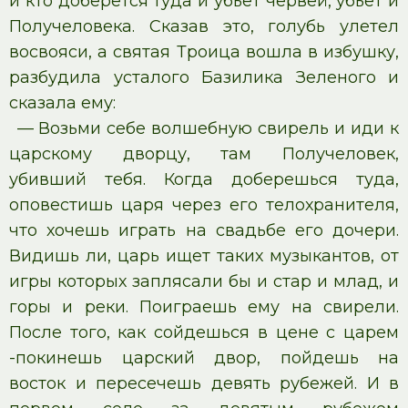
и кто доберется туда и убьет червей, убьет и
Получеловека. Сказав это, голубь улетел
восвояси, а святая Троица вошла в избушку,
разбудила усталого Базилика Зеленого и
сказала ему:
— Возьми себе волшебную свирель и иди к
царскому дворцу, там Получеловек,
убивший тебя. Когда доберешься туда,
оповестишь царя через его телохранителя,
что хочешь играть на свадьбе его дочери.
Видишь ли, царь ищет таких музыкантов, от
игры которых заплясали бы и стар и млад, и
горы и реки. Поиграешь ему на свирели.
После того, как сойдешься в цене с царем
-покинешь царский двор, пойдешь на
восток и пересечешь девять рубежей. И в