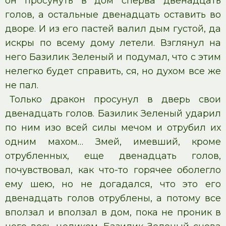
он просунуть в дом сперва двенадцать
голов, а остальные двенадцать оставить во
дворе. И из его пастей валил дым густой, да
искры по всему дому летели. Взглянул на
него Базилик Зеленый и подумал, что с этим
нелегко будет справить, ся, но духом все же
не пал.
Только дракон просунул в дверь свои
двенадцать голов. Базилик Зеленый ударил
по ним изо всей силы мечом и отрубил их
одним махом… Змей, имевший, кроме
отрубленных, еще двенадцать голов,
почувствовал, как что-то горячее оболегло
ему шею, но не догадался, что это его
двенадцать голов отрублены, а потому все
вползал и вползал в дом, пока не проник в