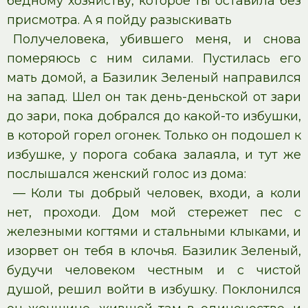
бедному хозяйству, которое ты оставила без
присмотра. А я пойду разыскивать
Получеловека, убившего меня, и снова
померяюсь с ним силами. Пустилась его
мать домой, а Базилик Зеленый направился
на запад. Шел он так день-деньской от зари
до зари, пока добрался до какой-то избушки,
в которой горел огонек. Только он подошел к
избушке, у порога собака залаяла, и тут же
послышался женский голос из дома:
— Коли ты добрый человек, входи, а коли
нет, проходи. Дом мой стережет пес с
железными когтями и стальными клыками, и
изорвет он тебя в клочья. Базилик Зеленый,
будучи человеком честным и с чистой
душой, решил войти в избушку. Поклонился