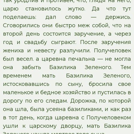
так уродлив и противен, что, глядя на него,
царю становилось жутко. Да что тут
поделаешь: дал слово — держись.
Сговорились они быстро меж собой, что на
второй день состоится заручение, а через
год и свадьбу сыграют. После заручения
жениха и невесту разлучили. Получеловек
был весел. а царевна печальна — не могла
она забыть Базилика Зеленого. Тем
временем мать Базилика Зеленого,
истосковавшись по сыну, бросила свое
маленькое и бедное хозяйство и пустилась в
дорогу по его следам. Дорожка, по которой
она шла, была усеяна базиликами, и как раз
в тот день, когда царевна с Получеловеком
ушли к царскому дворцу, мать Базилика