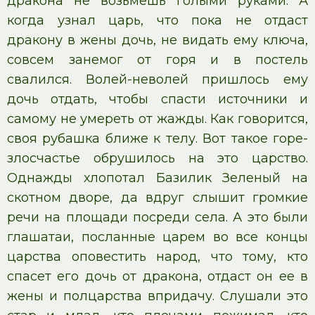
дракона не возьмешь голыми руками. А
когда узнал царь, что пока не отдаст
дракону в жены дочь, не видать ему ключа,
совсем занемог от горя и в постель
свалился. Волей-неволей пришлось ему
дочь отдать, чтобы спасти источники и
самому не умереть от жажды. Как говорится,
своя рубашка ближе к телу. Вот такое горе-
злосчастье обрушилось на это царство.
Однажды хлопотал Базилик Зеленый на
скотном дворе, да вдруг слышит громкие
речи на площади посреди села. А это были
глашатаи, посланные царем во все концы
царства оповестить народ, что тому, кто
спасет его дочь от дракона, отдаст он ее в
жены и полцарства впридачу. Слушали это