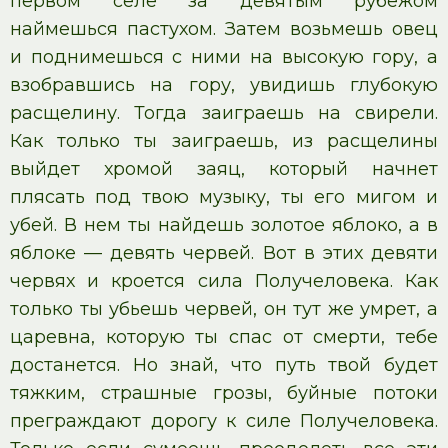
первом селе за девятым рубежом
наймешься пастухом. Затем возьмешь овец
и поднимешься с ними на высокую гору, а
взобравшись на гору, увидишь глубокую
расщелину. Тогда заиграешь на свирели.
Как только ты заиграешь, из расщелины
выйдет хромой заяц, который начнет
плясать под твою музыку, ты его мигом и
убей. В нем ты найдешь золотое яблоко, а в
яблоке — девять червей. Вот в этих девяти
червях и кроется сила Получеловека. Как
только ты убьешь червей, он тут же умрет, а
царевна, которую ты спас от смерти, тебе
достанется. Но знай, что путь твой будет
тяжким, страшные грозы, буйные потоки
преграждают дорогу к силе Получеловека.