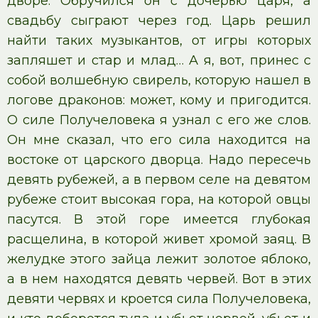
дворе. Обручился он с дочерью царя, а
свадьбу сыграют через год. Царь решил
найти таких музыкантов, от игры которых
запляшет и стар и млад… А я, вот, принес с
собой волшебную свирель, которую нашел в
логове драконов: может, кому и пригодится.
О силе Получеловека я узнал с его же слов.
Он мне сказал, что его сила находится на
востоке от царского дворца. Надо пересечь
девять рубежей, а в первом селе на девятом
рубеже стоит высокая гора, на которой овцы
пасутся. В этой горе имеется глубокая
расщелина, в которой живет хромой заяц. В
желудке этого зайца лежит золотое яблоко,
а в нем находятся девять червей. Вот в этих
девяти червях и кроется сила Получеловека,