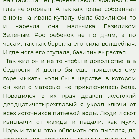
на старости лет ребенка такого красивого —
глаз не оторвать. А так как трава, собранная
в ночь на Ивана Купалу, была базиликом, то
и нарекла она мальчика Базиликом
Зеленым. Рос ребенок не по дням, а по
часам, так как берегла его сила волшебная.
И где нога его ступала, базилик вырастал.
Так жил он и не то чтобы в довольстве, а в
бедности. И долго бы еще пришлось ему
горе мыкать, коли бы в царстве, в котором
он жил с матерью, не приключилась беда.
Повадился в их края дракон жестокий
двадцатичетырехглавый я украл ключи от
всех источников питьевой воды. Люди и скот
изнывали от жажды и падали, как мухи.
Царь и так и этак обломать его пытался, да