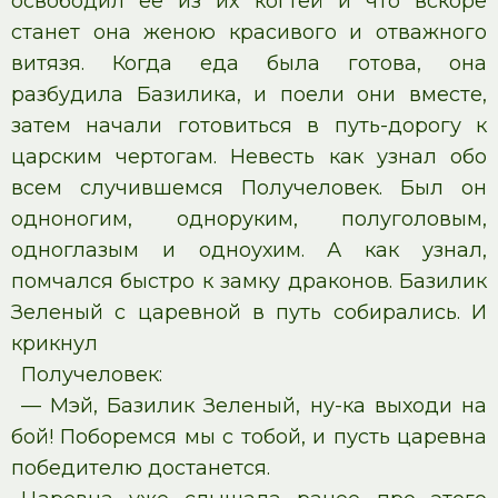
освободил ее из их когтей и что вскоре
станет она женою красивого и отважного
витязя. Когда еда была готова, она
разбудила Базилика, и поели они вместе,
затем начали готовиться в путь-дорогу к
царским чертогам. Невесть как узнал обо
всем случившемся Получеловек. Был он
одноногим, одноруким, полуголовым,
одноглазым и одноухим. А как узнал,
помчался быстро к замку драконов. Базилик
Зеленый с царевной в путь собирались. И
крикнул
Получеловек:
— Мэй, Базилик Зеленый, ну-ка выходи на
бой! Поборемся мы с тобой, и пусть царевна
победителю достанется.