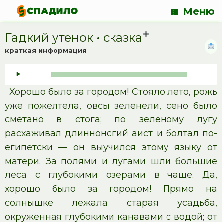
Меню
Гадкий утенок • cказка
краткая информация
Аудиоплеер
00:00
00:00
Хорошо было за городом! Стояло лето, рожь
уже пожелтела, овсы зеленели, сено было
сметано в стога; по зеленому лугу
расхаживал длинноногий аист и болтал по-
египетски — он выучился этому языку от
матери. За полями и лугами шли большие
леса с глубокими озерами в чаще. Да,
хорошо было за городом! Прямо на
солнышке лежала старая усадьба,
окруженная глубокими канавами с водой; от