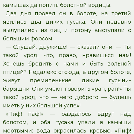
камышах да попить болотной водицы.
Два дня провел он в болоте, на третий
явились два диких гусака. Они недавно
вылупились из яиц и потому выступали с
большим форсом.
— Слушай, дружище! — сказали они. — Ты
такой урод, что, право, нравишься нам!
Хочешь бродить с нами и быть вольной
птицей? Недалеко отсюда, в другом болоте,
живут премиленькие дикие гусыни-
барышни. Они умеют говорить «рап, рап!» Ты
такой урод, что — чего доброго — будешь
иметь у них большой успех!
«Пиф! паф!» — раздалось вдруг над
болотом, и оба гусака упали в камыши
мертвыми: вода окрасилась кровью. «Пиф!