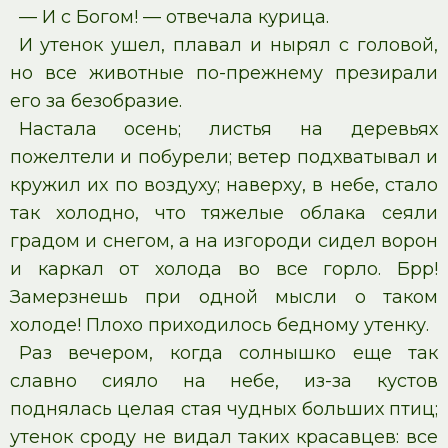
— И с Богом! — отвечала курица.
И утенок ушел, плавал и нырял с головой,
но все животные по-прежнему презирали
его за безобразие.
Настала осень; листья на деревьях
пожелтели и побурели; ветер подхватывал и
кружил их по воздуху; наверху, в небе, стало
так холодно, что тяжелые облака сеяли
градом и снегом, а на изгороди сидел ворон
и каркал от холода во все горло. Брр!
Замерзнешь при одной мысли о таком
холоде! Плохо приходилось бедному утенку.
Раз вечером, когда солнышко еще так
славно сияло на небе, из-за кустов
поднялась целая стая чудных больших птиц;
утенок сроду не видал таких красавцев: все