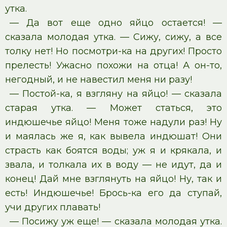
утка.
— Да вот еще одно яйцо остается! —
сказала молодая утка. — Сижу, сижу, а все
толку нет! Но посмотри-ка на других! Просто
прелесть! Ужасно похожи на отца! А он-то,
негодный, и не навестил меня ни разу!
— Постой-ка, я взгляну на яйцо! — сказала
старая утка. — Может статься, это
индюшечье яйцо! Меня тоже надули раз! Ну
и маялась же я, как вывела индюшат! Они
страсть как боятся воды; уж я и крякала, и
звала, и толкала их в воду — не идут, да и
конец! Дай мне взглянуть на яйцо! Ну, так и
есть! Индюшечье! Брось-ка его да ступай,
учи других плавать!
— Посижу уж еще! — сказала молодая утка.