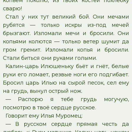
копьём поколю, из твоих костей похлёбку
сварю!
Стал у них тут великий бой. Они мечами
рубятся — только искры из-под мечей
брызгают. Изломали мечи и бросили. Они
копьями колются — только ветер шумит да
гром гремит. Изломали копья и бросили.
Стали биться они руками голыми.
Калин-царь Илюшеньку бьёт и гнёт, белые
руки его ломает, резвые ноги его подгибает.
Бросил царь Илью на сырой песок, сел ему
на грудь, вынул острый нож.
— Распорю я тебе грудь могучую,
посмотрю в твоё сердце русское.
Говорит ему Илья Муромец:
— В русском сердце прямая честь да