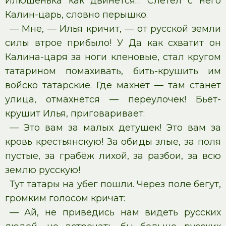
Илюшенька как двинется… Слетел с него
Калин-царь, словно перышко.
— Мне, — Илья кричит, — от русской земли
силы втрое прибыло! У Да как схватит он
Калина-царя за ноги кленовые, стал кругом
татарином помахивать, бить-крушить им
войско татарские. Где махнет — там станет
улица, отмахнётся — переулочек! Бьёт-
крушит Илья, приговаривает:
— Это вам за малых детушек! Это вам за
кровь крестьянскую! За обиды злые, за поля
пустые, за грабёж лихой, за разбои, за всю
землю русскую!
Тут татары на убег пошли. Через поле бегут,
громким голосом кричат:
— Ай, не приведись нам видеть русских