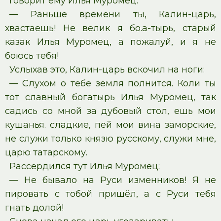
Говорит ему Илья Муромец:
— Раньше времени ты, Калин-царь,
хвастаешь! Не велик я бо.а-тырь, старый
казак Илья Муромец, а пожалуй, и я не
боюсь тебя!
Услыхав это, Калин-царь вскочил на ноги:
— Слухом о тебе земля полнится. Коли ты
тот славный богатырь Илья Муромец, так
садись со мной за дубовый стол, ешь мои
кушанья. сладкие, пей мои вина заморские,
не служи только князю русскому, служи мне,
царю татарскому.
Рассердился тут Илья Муромец:
— Не бывало на Руси изменников! Я не
пировать с тобой пришёл, а с Руси тебя
гнать долой!