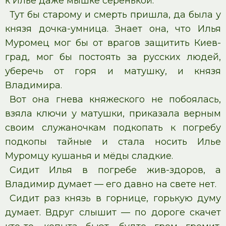
к Илье даже мышке серенькой.
Тут бы старому и смерть пришла, да была у
князя дочка-умница. Знает она, что Илья
Муромец мог бы от врагов защитить Киев-
град, мог бы постоять за русских людей,
уберечь от горя и матушку, и князя
Владимира.
Вот она гнева княжеского не побоялась,
взяла ключи у матушки, приказала верным
своим служаночкам подкопать к погребу
подкопы тайные и стала носить Илье
Муромцу кушанья и мёды сладкие.
Сидит Илья в погребе жив-здоров, а
Владимир думает — его давно на свете нет.
Сидит раз князь в горнице, горькую думу
думает. Вдруг слышит — по дороге скачет