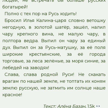
людей, не встречать бы больше русских
богатырей!
Полно с тех пор на Русь ходить!
Бросил Илья Калина-царя словно ветошку
негодную, в золотой шатёр, зашёл, налил
чару крепкого вина, не малую чару, в
полтора ведра. Выпил он чару за единый
дух. Выпил он за Русь-матушку, за её поля
широкие крестьянские, за её города
торговые, за леса зелёные, за моря синие, за
лебедей на заводях!
Слава, слава родной Руси! Не скакать
врагам по нашей земле, не топтать их коням
землю русскую, не затмить им солнце наше
красное!
Текст: Алёна Базан
, 1.5k