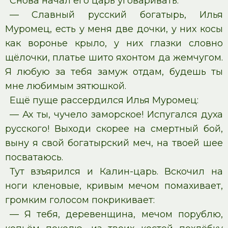
Снова начал его царь уговаривать:
— Славный русский богатырь, Илья
Муромец, есть у меня две дочки, у них косы
как воронье крыло, у них глазки словно
щёлочки, платье шито яхонтом да жемчугом.
Я любую за тебя замуж отдам, будешь ты
мне любимым зятюшкой.
Ещё пуще рассердился Илья Муромец:
— Ах ты, чучело заморское! Испугался духа
русского! Выходи скорее на смертный бой,
выну я свой богатырский меч, на твоей шее
посватаюсь.
Тут взъярился и Калин-царь. Вскочил на
ноги кленовые, кривым мечом помахивает,
громким голосом покрикивает:
— Я тебя, деревенщина, мечом порублю,