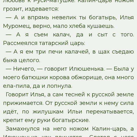
любовь к Руси-матушке. Калин-царь ножом
грозит, издевается:
— А и впрямь невелик ты богатырь, Илья
Муромец, верно, мало хлеба кушаешь.
— А я съем калач, да и сыт с того.
Рассмеялся татарский царь:
— А я ем три печи калачей, в щах съедаю
быка целого.
— Ничего, — говорит Илюшенька. — Была у
моего батюшки корова обжорище, она много
ела-пила, да и лопнула.
Говорит Илья, а сам тесней к русской земле
прижимается. От русской земли к нему сила
идёт, по жилушкам Ильи перекатывается,
крепит ему руки богатырские.
Замахнулся на него ножом Калин-царь, а