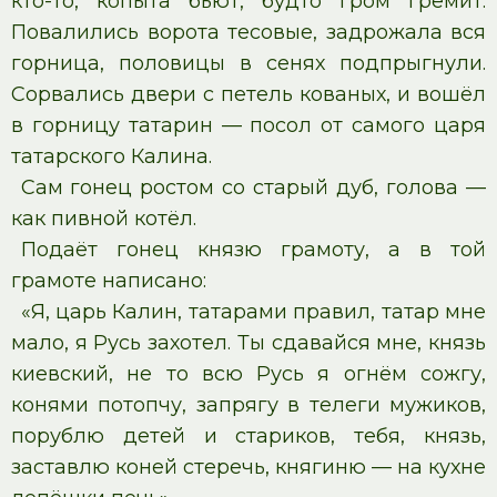
кто-то, копыта бьют, будто гром гремит.
Повалились ворота тесовые, задрожала вся
горница, половицы в сенях подпрыгнули.
Сорвались двери с петель кованых, и вошёл
в горницу татарин — посол от самого царя
татарского Калина.
Сам гонец ростом со старый дуб, голова —
как пивной котёл.
Подаёт гонец князю грамоту, а в той
грамоте написано:
«Я, царь Калин, татарами правил, татар мне
мало, я Русь захотел. Ты сдавайся мне, князь
киевский, не то всю Русь я огнём сожгу,
конями потопчу, запрягу в телеги мужиков,
порублю детей и стариков, тебя, князь,
заставлю коней стеречь, княгиню — на кухне