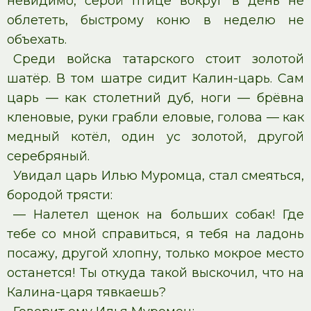
невидимо, серой птице вокруг в день не
облететь, быстрому коню в неделю не
объехать.
Среди войска татарского стоит золотой
шатёр. В том шатре сидит Калин-царь. Сам
царь — как столетний дуб, ноги — брёвна
кленовые, руки грабли еловые, голова — как
медный котёл, один ус золотой, другой
серебряный.
Увидал царь Илью Муромца, стал смеяться,
бородой трясти:
— Налетел щенок на больших собак! Где
тебе со мной справиться, я тебя на ладонь
посажу, другой хлопну, только мокрое место
останется! Ты откуда такой выскочил, что на
Калина-царя тявкаешь?