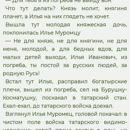
— Для тебя я из погреба не выйду вон.
Что тут делать? Князь молит, княгиня
плачет, а Илья на них глядеть не хочет.
Вышла тут молодая княжеская дочь,
поклонилась Илье Муромцу
— Не для князя, не для княгини, не для
меня, молодой, а для бедных вдов, для
малых детей выходи, Илья Иванович, из
погреба, ты постой за русских людей, за
родную Русь!
Встал тут Илья, расправил богатырские
плечи, вышел из погреба, сел на Бурушку-
Косматушку, поскакал в татарский стан.
Ехал-ехал, до татарского войска доехал.
Взглянул Илья Муромец, головой покачал: в
чистом поле войска татарского видимо-