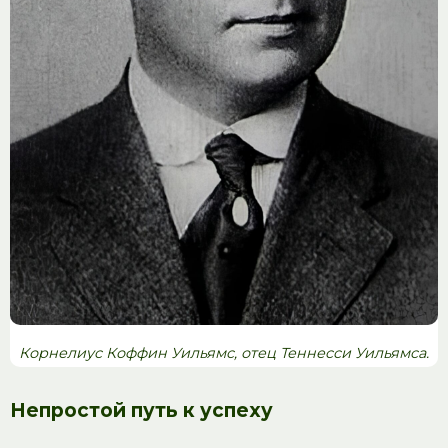
Корнелиус Коффин Уильямс, отец Теннесси Уильямса.
Непростой путь к успеху