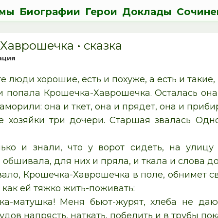
мы
Биографии
Герои
Доклады
Сочине
Хаврошечка • cказка
ация
те люди хорошие, есть и похуже, а есть и такие,
 и попала Крошечка-Хаврошечка. Осталась она
аморили: она и ткет, она и прядет, она и прибир
е хозяйки три дочери. Старшая звалась Одн
ько и знали, что у ворот сидеть, на улицу
и обшивала, для них и пряла, и ткала и слова д
вало, Крошечка-Хаврошечка в поле, обнимет св
 как ей тяжко жить-поживать:
а-матушка! Меня бьют-журят, хлеба не даю
удов напрясть, наткать, побелить и в трубы пок