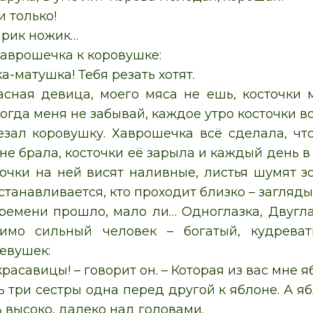
и только!
арик ножик…
аврошечка к коровушке:
-матушка! Тебя резать хотят.
асная девица, моего мяса не ешь, косточки м
огда меня не забывай, каждое утро косточки в
езал коровушку. Хаврошечка всё сделала, чт
 не брала, косточки её зарыла и каждый день в
лочки на ней висят наливные, листья шумят зо
станавливается, кто проходит близко – загляды
ремени прошло, мало ли… Одноглазка, Двуглаз
имо сильный человек – богатый, кудреват
девушек:
асавицы! – говорит он. – Которая из вас мне я
 три сестры одна перед другой к яблоне. А яб
 высоко, далеко над головами.