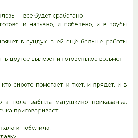
ылезь — все будет сработано.
отово: и наткано, и побелено, и в трубы
спрячет в сундук, а ей ещё больше работы
, в другое вылезет и готовенькое возьмёт –
то сироте помогает: и ткёт, и прядёт, и в
 в поле, забыла матушкино приказанье,
ечка приговаривает:
ткала и побелила.
лазку.