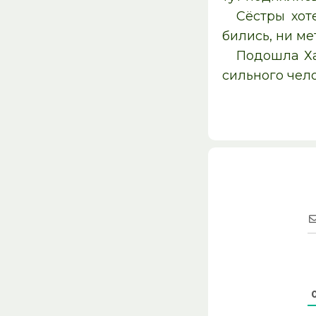
Сёстры хот
бились, ни ме
Подошла Ха
сильного чело