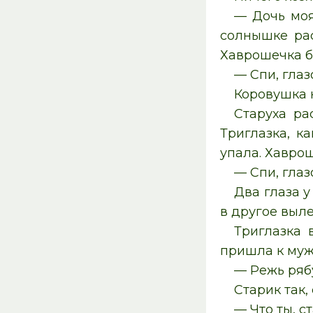
— Дочь моя
солнышке рас
Хаврошечка б
— Спи, глазо
Коровушка н
Старуха ра
Триглазка, к
упала. Хаврош
— Спи, глазо
Два глаза у
в другое выле
Триглазка 
пришла к муж
— Режь ряб
Старик так, 
— Что ты, с