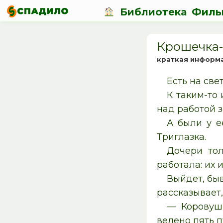
Библиотека
Филь
Крошечка-
краткая информ
Есть на све
К таким-то
над работой з
А были у е
Триглазка.
Дочери тол
работала: их 
Выйдет, бы
рассказывает,
— Коровушк
велено пять п