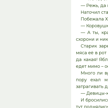
— Режь, да 
Наточил ст
Побежала Х
— Коровушка
— А ты, кр
схорони и ник
Старик зар
мяса её в рот
да какая! Яб
едет мимо – о
Много ли в
пору ехал м
затрагивать 
— Девицы-кр
И бросились
тут поднялись