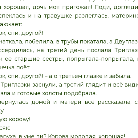
 хорошая, дочь моя пригожая! Поди, догляди,
пеклась и на травушке разлеглась, материн
аюкает:
к, спи, другой!
аткала, побелила, в трубы покатала, а Двуглаз
ссердилась, на третий день послала Тригла
ак её старшие сёстры, попрыгала-попрыгала
ечка поёт:
к, спи, другой! – а о третьем глазке и забыла.
 Триглазки заснули, а третий глядит и всё вид
зла и готовые холсты подобрала.
вернулась домой и матери всё рассказала; 
у:
ую корову!
сяк:
таруха, в уме ли? Корова молодая, хорошая!