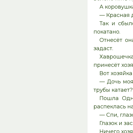
А коровушка
— Красная д
Так и сбыл
покатано.
Отнесёт он
задаст.
Хаврошечка 
принесёт хозя
Вот хозяйка
— Дочь моя 
трубы катает?
Пошла Одно
распеклась н
— Спи, глазо
Глазок и за
Ничего хозя