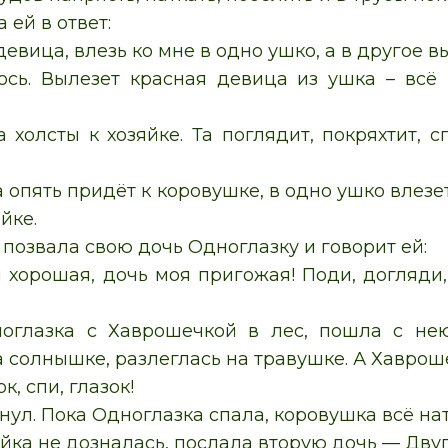
 ей в ответ:
евица, влезь ко мне в одно ушко, а в другое в
ось. Вылезет красная девица из ушка – всё г
а холсты к хозяйке. Та поглядит, покряхтит, 
опять придёт к коровушке, в одно ушко влезет
йке.
 позвала свою дочь Одноглазку и говорит ей:
хорошая, дочь моя пригожая! Поди, догляди, к
глазка с Хаврошечкой в лес, пошла с нею
а солнышке, разлеглась на травушке. А Хаврош
к, спи, глазок!
снул. Пока Одноглазка спала, коровушка всё на
йка не дозналась, послала вторую дочь — Двуг