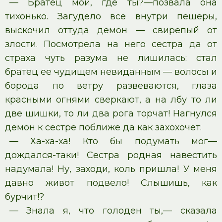
— Братец мой, где ты?—позвала она
тихонько. Загудело все внутри пещеры,
выскочил оттуда демон — свирепый от
злости. Посмотрела на него сестра да от
страха чуть разума не лишилась: стал
братец ее чудищем невиданным — волосы и
борода по ветру развеваются, глаза
красными огнями сверкают, а на лбу то ли
две шишки, то ли два рога торчат! Нагнулся
демон к сестре поближе да как захохочет:
— Ха-ха-ха! Кто бы подумать мог—
дождался-таки! Сестра родная навестить
надумала! Ну, заходи, коль пришла! У меня
давно живот подвело! Слышишь, как
бурчит!?
— Знала я, что голоден ты,— сказала