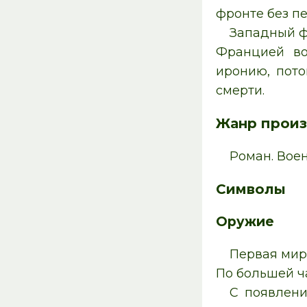
фронте без п
Западный ф
Францией во
иронию, пото
смерти.
Жанр произ
Роман. Воен
Символы
Оружие
Первая мир
По большей ча
С появлени