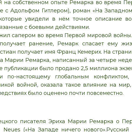
 на собственном опыте Ремарка во время Пе
е с Адольфом Гитлером), роман «На Западно
 которые увидели в нём точное описание в
вязанные с боевыми действиями.
жил сапером во время Первой мировой войны. 
 получает ранение, Ремарк спасает ему жи
стиан получает имя Франц Кемерих. На страниц
а Марии Ремарка, написанный за четыре недел
е публикации было продано 2,5 миллиона экзе
чи по-настоящему глобальным конфликтом,
икой войной, оказала такое влияние на мир,
ледствиях было оценено почти повсеместно.
цкого писателя Эриха Марии Ремарка о Пер
s Neues («На Западе ничего нового».Русски