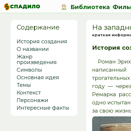
Библиотека
Филь
На западн
Содержание
краткая информ
История создания
История со
О названии
Жанр
Роман Эриха
произведения
Символы
написанный
Основная идея
трогательных
Темы
году — чере
Контекст
Ремарка расс
Персонажи
одно испытани
Интересные факты
за свою жизнь