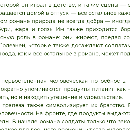
которой он играл в детстве, и такие сцены — 
ращается домой в отпуск, — всё остальное каж
том романе природа не всегда добра — иногда
ури, жара и грязь. Им также приходится бо
сную роль в романе: они жиреют, поедая с
болезней, которые также досаждают солдата
рода, как и всё остальное в романе, может по
первостепенная человеческая потребность.
ократно упоминаются продукты питания как н
ть, но и находить утешение и удовольствие.
 трапеза также символизирует их братство.
еловечности. На фронте, где продукты выдаютс
еды. В начале романа солдаты только что зак
едкое для военного времени чувство «удовлет