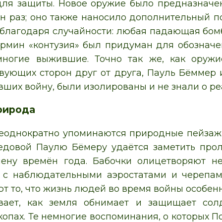
ля защиты. Новое оружие было предназначе
н раз; оно также наносило дополнительный пс
 благодаря случайности: любая падающая бомб
ермин «контузия» был придуман для обозначе
многие выжившие. Точно так же, как оруж
вующих сторон друг от друга, Пауль Бёммер 
вших войну, были изолированы и не знали о р
рирода
еоднократно упоминаются природные пейзажи
едовой Паулю Бёмеру удаётся заметить прол
ену времён года. Бабочки олицетворяют не
 с наблюдательными аэростатами и черепам
т то, что жизнь людей во время войны особенн
вает, как земля обнимает и защищает солд
копах. Те немногие воспоминания, о которых П