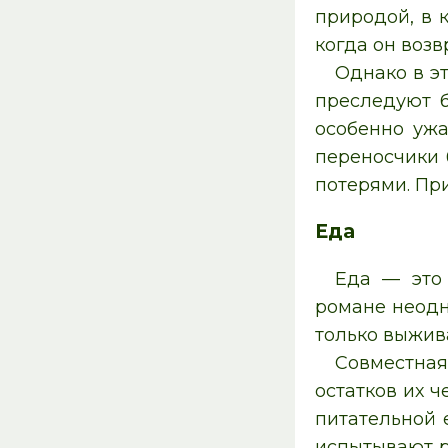
природой, в 
когда он возв
Однако в э
преследуют б
особенно ужа
переносчики 
потерями. При
Еда
Еда — это 
романе неодн
только выжива
Совместная
остатков их ч
питательной 
испытывают р