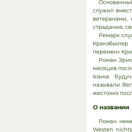
Основанный
служил вмест
ветеранами,
страдания, с
Ремарк слу
Кранзбьхлер
перемен» Кри
Роман Эрих
месяцев посл
языка. Буду
называли Вел
жестоких пос
О названии
Роман неме
Westen nicht