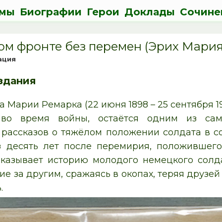
мы
Биографии
Герои
Доклады
Сочине
ом фронте без перемен (Эрих Мария
ация
здания
 Марии Ремарка (22 июня 1898 – 25 сентября 1
 во время войны, остаётся одним из са
 рассказов о тяжёлом положении солдата в с
з десять лет после перемирия, положившег
казывает историю молодого немецкого солд
е за другим, сражаясь в окопах, теряя друзей
.