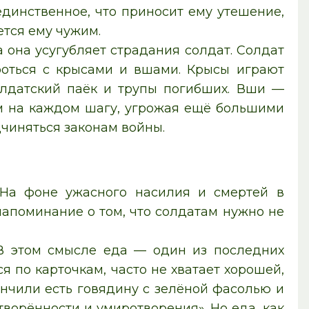
единственное, что приносит ему утешение,
ется ему чужим.
 она усугубляет страдания солдат. Солдат
роться с крысами и вшами. Крысы играют
олдатский паёк и трупы погибших. Вши —
м на каждом шагу, угрожая ещё большими
дчиняться законам войны.
 На фоне ужасного насилия и смертей в
апоминание о том, что солдатам нужно не
 В этом смысле еда — один из последних
я по карточкам, часто не хватает хорошей,
ончили есть говядину с зелёной фасолью и
ворённости и умиротворения». Но еда, как