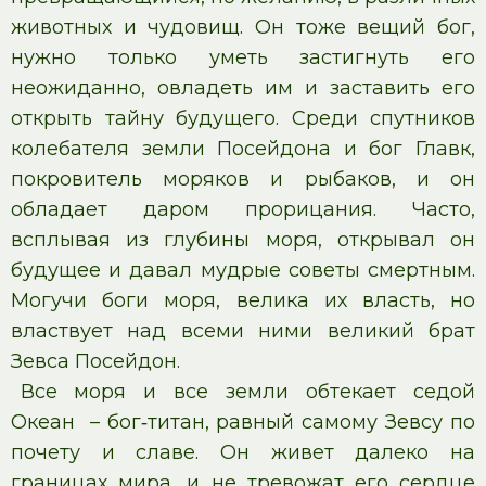
животных и чудовищ. Он тоже вещий бог,
нужно только уметь застигнуть его
неожиданно, овладеть им и заставить его
открыть тайну будущего. Среди спутников
колебателя земли Посейдона и бог Главк,
покровитель моряков и рыбаков, и он
обладает даром прорицания. Часто,
всплывая из глубины моря, открывал он
будущее и давал мудрые советы смертным.
Могучи боги моря, велика их власть, но
властвует над всеми ними великий брат
Зевса Посейдон.
Все моря и все земли обтекает седой
Океан – бог‑титан, равный самому Зевсу по
почету и славе. Он живет далеко на
границах мира, и не тревожат его сердце