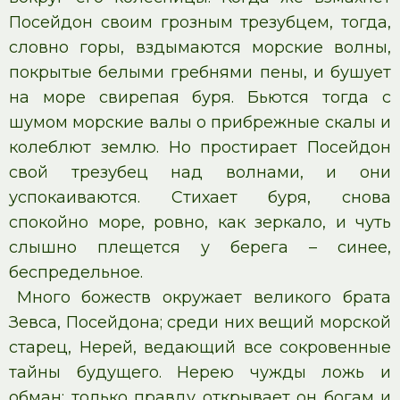
Посейдон своим грозным трезубцем, тогда,
словно горы, вздымаются морские волны,
покрытые белыми гребнями пены, и бушует
на море свирепая буря. Бьются тогда с
шумом морские валы о прибрежные скалы и
колеблют землю. Но простирает Посейдон
свой трезубец над волнами, и они
успокаиваются. Стихает буря, снова
спокойно море, ровно, как зеркало, и чуть
слышно плещется у берега – синее,
беспредельное.
Много божеств окружает великого брата
Зевса, Посейдона; среди них вещий морской
старец, Нерей, ведающий все сокровенные
тайны будущего. Нерею чужды ложь и
обман; только правду открывает он богам и