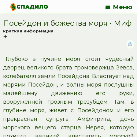
Меню
Посейдон и божества моря • Миф
краткая информация
Глубоко в пучине моря стоит чудесный
дворец великого брата громовержца Зевса,
колебателя земли Посейдона. Властвует над
морями Посейдон, и волны моря послушны
малейшему движению его руки,
вооруженной грозным трезубцем. Там, в
глубине моря, живет с Посейдоном и его
прекрасная супруга Амфитрита, дочь
морского вещего старца Нерея, которую
похитил великий властитель морской