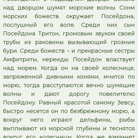
над дворцом шумят морские волны. Сонм
морских божеств окружает Посейдона,
послушный его воле. Среди них сын
Посейдона Тритон, громовым звуком своей
трубы из раковины вызывающий грозные
бури. Среди божеств – и прекрасные сестры
Амфитриты, нереиды. Посейдон властвует
над морем. Когда он на своей колеснице,
запряженной дивными конями, мчится по
морю, тогда расступаются вечно шумящие
волны и дают дорогу повелителю
Посейдону. Равный красотой самому Зевсу,
быстро несется он по безбрежному морю, а
вокруг него играют дельфины, рыбы
выплывают из морской глубины и теснятся
вокруг его колесницы. Когда же взмахнет