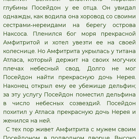
глубины Посейдон у ее отца. Он увидал
однажды, как водила она хоровод со своими
сестрами‑нереидами на берегу острова
Наксоса. Пленился бог моря прекрасной
Амфитритой и хотел увезти ее на своей
колеснице. Но Амфитрита укрылась у титана
Атласа, который держит на своих могучих
плечах небесный свод. Долго не мог
Посейдон найти прекрасную дочь Нерея.
Наконец открыл ему ее убежище дельфин;
за эту услугу Посейдон поместил дельфина
в число небесных созвездий. Посейдон
похитил у Атласа прекрасную дочь Нерея и
женился на ней.
С тех пор живет Амфитрита с мужем своим
Посейдоном в подводном дворце. Высоко