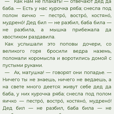
— Как нам не плакать! — отвечают дед да
баба. — Есть у нас курочка ряба; снесла под
полом яичко — пестрó, вострó, костянó,
мудренó! Дед бил — не разбил, баба била —
не разбила, а мышка прибежала да
хвостиком раздавила.
Как услышали это поповы дочери, со
великого горя бросили ведра наземь,
поломали коромысла и воротились домой с
пустыми руками.
— Ах, матушка! — говорят они попадье. —
Ничего ты не знаешь, ничего не ведаешь, а
на свете много деется: живут себе дед да
баба, у них курочка ряба; снесла под полом
яичко — пестрó, вострó, костянó, мудренó!
Дед бил — не разбил, баба била — не