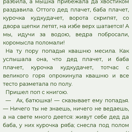
разбила, а мышка прибежала да хвостиком
раздавила. Оттого дед плачет, баба плачет,
курочка кудкудачет, ворота скрипят, со
двора щепки летят, на избе верх шатается! А
мы, идучи за водою, ведра побросали,
коромысла поломали!
На ту пору попадья квашню месила. Как
услышала она, что дед плачет, и баба
плачет, курочка кудкудачет, тотчас с
великого горя опрокинула квашню и все
тесто разметала по полу.
Пришел поп с книгою.
— Ах, батюшка! — сказывает ему попадья.
— Ничего ты не знаешь, ничего не ведаешь,
а на свете много деется: живут себе дед да
баба, у них курочка ряба; снесла под полом