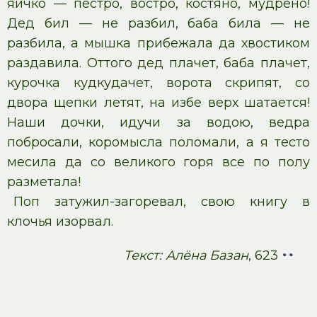
яичко — пестрó, вострó, костянó, мудренó!
Дед бил — не разбил, баба била — не
разбила, а мышка прибежала да хвостиком
раздавила. Оттого дед плачет, баба плачет,
курочка кудкудачет, ворота скрипят, со
двора щепки летят, на избе верх шатается!
Наши дочки, идучи за водою, ведра
побросали, коромысла поломали, а я тесто
месила да со великого горя все по полу
разметала!
Поп затужил-загоревал, свою книгу в
клочья изорвал.
Текст: Алёна Базан
, 623