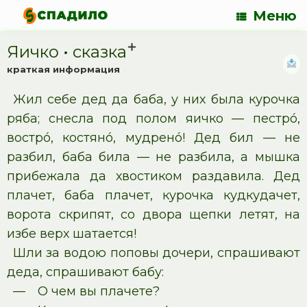
Меню
Яичко • cказка
краткая информация
Жил себе дед да баба, у них была курочка
ряба; снесла под полом яичко — пестрó,
вострó, костянó, мудренó! Дед бил — не
разбил, баба била — не разбила, а мышка
прибежала да хвостиком раздавила. Дед
плачет, баба плачет, курочка кудкудачет,
ворота скрипят, со двора щепки летят, на
избе верх шатается!
Шли за водою поповы дочери, спрашивают
деда, спрашивают бабу:
— О чем вы плачете?