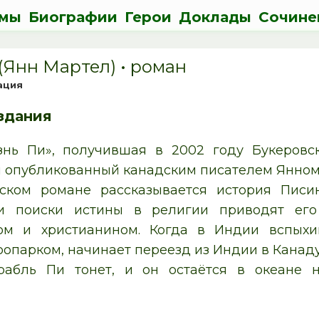
мы
Биографии
Герои
Доклады
Сочине
(Янн Мартел) • роман
ация
здания
знь Пи», получившая в 2002 году Букеровс
 опубликованный канадским писателем Янном Ма
ком романе рассказывается история Писин
ьи поиски истины в религии приводят его
ом и христианином. Когда в Индии вспыхи
опарком, начинает переезд из Индии в Канаду
орабль Пи тонет, и он остаётся в океане