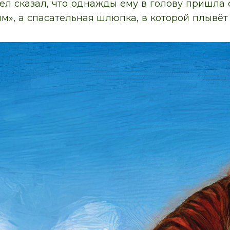
ел сказал, что однажды ему в голову пришла 
м», а спасательная шлюпка, в которой плывёт