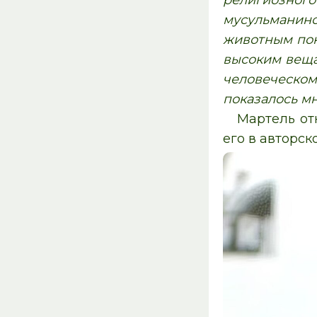
религиозного
мусульманин
животным пок
высоким веща
человеческо
показалось м
Мартель от
его в авторск