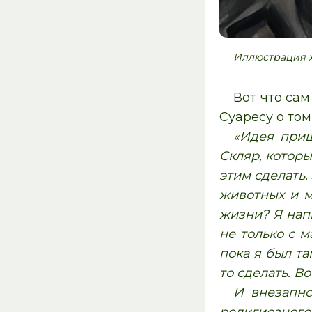
Иллюстрация х
Вот что са
Суаресу о то
«Идея приш
Скляр, которы
этим сделать.
животных и м
жизни? Я напи
не только с м
пока я был та
то сделать. В
И внезапно