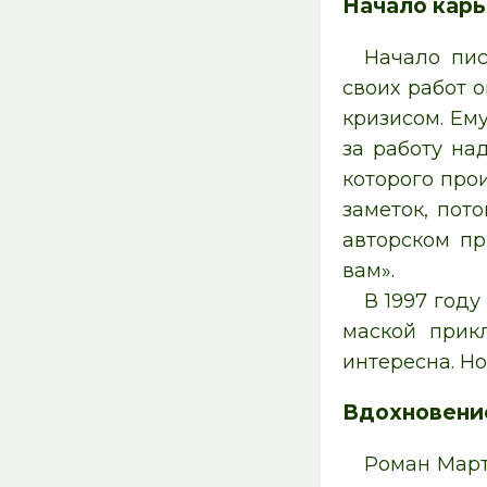
Начало карь
Начало пис
своих работ 
кризисом. Ем
за работу на
которого прои
заметок, пот
авторском пр
вам».
В 1997 год
маской прикл
интересна. Но
Вдохновени
Роман Март