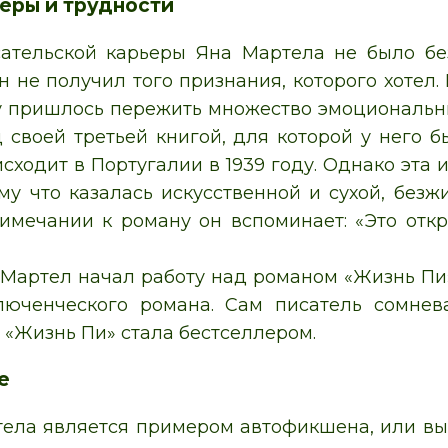
еры и трудности
ательской карьеры Яна Мартела не было бе
он не получил того признания, которого хотел
у пришлось пережить множество эмоциональных
д своей третьей книгой, для которой у него 
сходит в Португалии в 1939 году. Однако эта 
ому что казалась искусственной и сухой, без
имечании к роману он вспоминает: «Это от
у Мартел начал работу над романом «Жизнь П
юченческого романа. Сам писатель сомнева
 «Жизнь Пи» стала бестселлером.
е
ела является примером автофикшена, или в