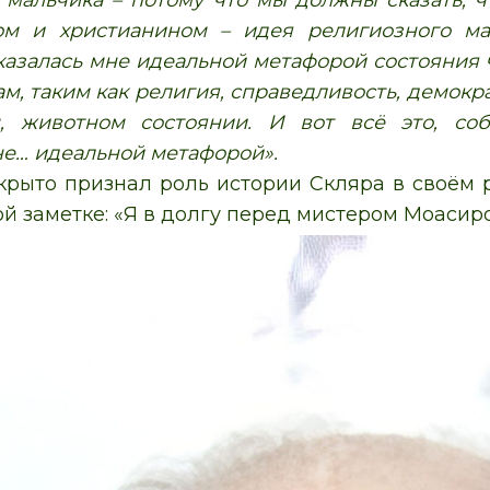
 мальчика – потому что мы должны сказать, 
ом и христианином – идея религиозного м
азалась мне идеальной метафорой состояния ч
м, таким как религия, справедливость, демокр
м, животном состоянии. И вот всё это, со
не… идеальной метафорой».
крыто признал роль истории Скляра в своём 
ой заметке: «Я в долгу перед мистером Моасир