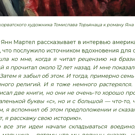
орватского художника Томислава Торьянаца к роману Яна
м Янн Мартел рассказывает в интервью амери
м, что послужило источником вдохновения для 
ла ко мне, когда я читал рецензию на браз
й я прочитал около 12 лет назад. И мне показало
 Затем я забыл об этом. И тогда, примерно семь
ного религий. И я тоже немного растерялся. 
сал две книги, но они не очень-то хорошо про
аленькой буквы «с», но и с большой — что-то,
м, я вспомнил об этом предположении и сказал
от, я расскажу свою историю».
 все эти идеи начали складываться воедино.