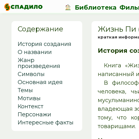
Библиотека
Филь
Жизнь Пи 
Содержание
краткая информ
История создания
История со
О названии
Жанр
Книга «Жи
произведения
Символы
написанный и
Основная идея
В философс
Темы
человека, ч
Мотивы
мусульманин
Контекст
владеющая зо
Персонажи
тому, что к
Интересные факты
товарищами.