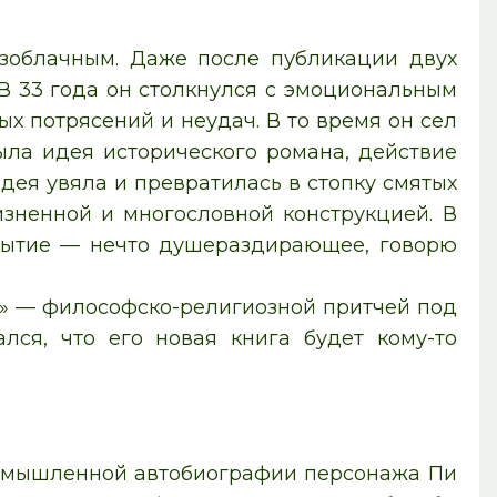
зоблачным. Даже после публикации двух
. В 33 года он столкнулся с эмоциональным
 потрясений и неудач. В то время он сел
была идея исторического романа, действие
идея увяла и превратилась в стопку смятых
жизненной и многословной конструкцией. В
крытие — нечто душераздирающее, говорю
и» — философско-религиозной притчей под
лся, что его новая книга будет кому-то
ымышленной автобиографии персонажа Пи