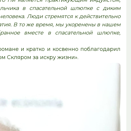
что Пи является практикующим индуистом,
альчика в спасательной шлюпке с диким
еловека. Люди стремятся к действительно
атия. В то же время, мы укоренены в нашем
бранное вместе в спасательной шлюпке,
романе и кратко и косвенно поблагодарил
ом Скляром за искру жизни».