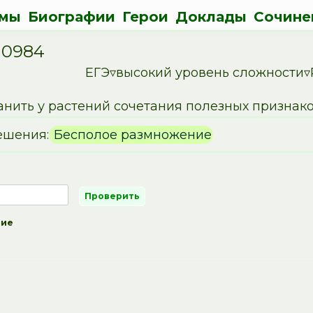
мы
Биографии
Герои
Доклады
Сочине
10984
ЕГЭ▿высокий уровень сложности▿
анить у растений сочетания полезных признако
ешения:
Бесполое размножение
ние