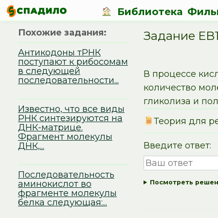
Библиотека
Филь
Похожие задания:
Задание EB
Антикодоны тРНК
поступают к рибосомам
в следующей
В процессе кис
последовательности...
количество мол
гликолиза и пол
Известно, что все виды
РНК синтезируются на
Теория для р
ДНК-матрице.
Фрагмент молекулы
Введите ответ:
ДНК,...
Последовательность
аминокислот во
Посмотреть реше
фрагменте молекулы
белка следующая:...