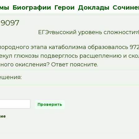
мы
Биографии
Герои
Доклады
Сочине
19097
ЕГЭ▿высокий уровень сложности▿
лородного этапа катаболизма образовалось 97
екул глюкозы подверглось расщеплению и скол
ного окисления? Ответ поясните.
ешения:
ние