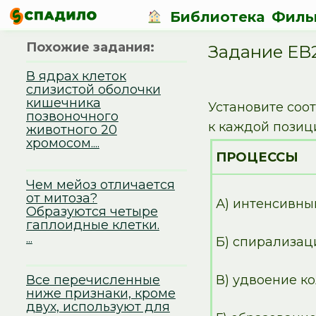
Библиотека
Филь
Похожие задания:
Задание EB
В ядрах клеток
слизистой оболочки
кишечника
Установите соо
позвоночного
к каждой позиц
животного 20
хромосом....
ПРОЦЕССЫ
Чем мейоз отличается
от митоза?
А) интенсивны
Образуются четыре
гаплоидные клетки.
...
Б) спирализац
Все перечисленные
В) удвоение к
ниже признаки, кроме
двух, используют для