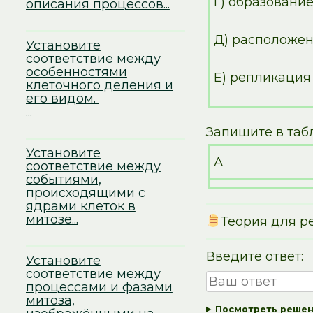
Г) образовани
описания процессов...
Д) расположен
Установите
соответствие между
особенностями
Е) репликация
клеточного деления и
его видом.
...
Запишите в та
Установите
А
соответствие между
событиями,
происходящими с
ядрами клеток в
митозе...
Теория для р
Введите ответ:
Установите
соответствие между
процессами и фазами
митоза,
Посмотреть реше