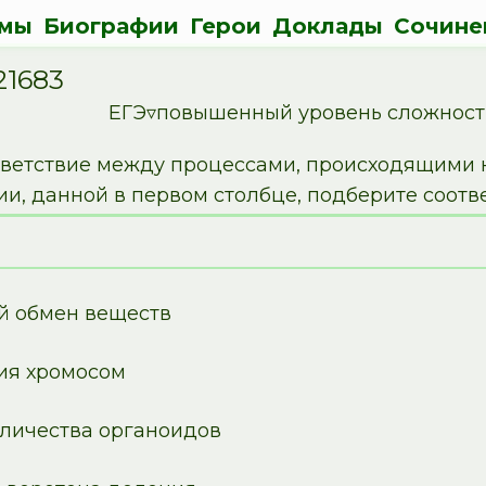
мы
Биографии
Герои
Доклады
Сочине
21683
ЕГЭ▿повышенный уровень сложност
тветствие между процессами, происходящими н
ии, данной в первом столбце, подберите соотв
й обмен веществ
ия хромосом
оличества органоидов