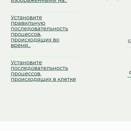
изображёнными на...
Установите
правильную
последовательность
процессов,
происходящих во
время...
Установите
последовательность
процессов,
происходящих в клетке
с хромосомами в...
Установите, в какой
последовательности
происходят процессы
митоза.
...