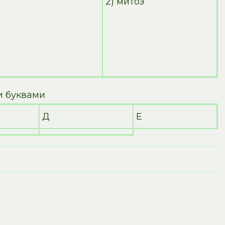
2) митоз
и буквами
Д
Е