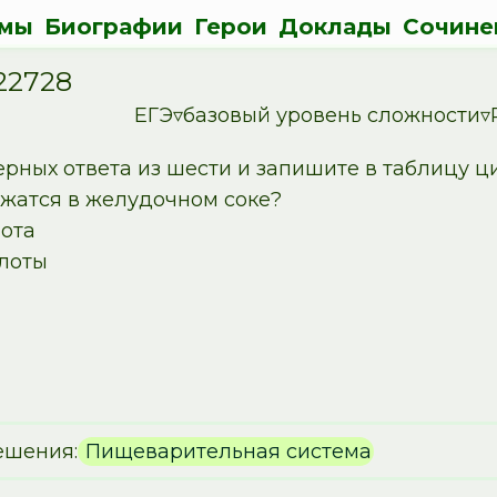
мы
Биографии
Герои
Доклады
Сочине
22728
ЕГЭ▿базовый уровень сложности▿
ерных ответа из шести и запишите в таблицу ц
жатся в желудочном соке?
лота
лоты
ешения:
Пищеварительная система