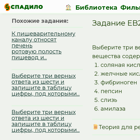
Библиотека
Филь
Похожие задания:
Задание EB
К пищеварительному
каналу относят
печень
Выберите три в
ротовую полость
вещества содер
пищевод и...
соляная кис
желчные кис
Выберите три верных
ответа из шести и
фибриноген
запишите в таблицу
пепсин
цифры, под которыми...
слизь
амилаза
Выберите три верных
ответа из шести и
запишите в таблицу
Теория для р
цифры, под которыми...