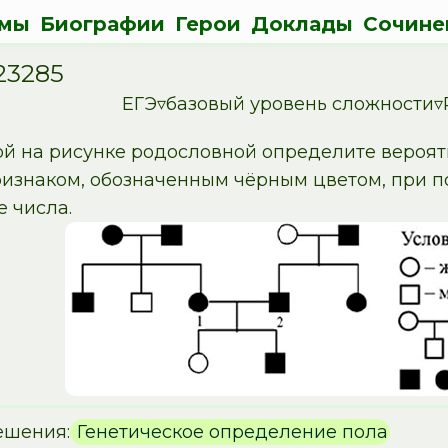
мы
Биографии
Герои
Доклады
Сочине
23285
ЕГЭ▿базовый уровень сложности▿
й на рисунке родословной определите вероятн
признаком, обозначенным чёрным цветом, при 
е числа.
ешения:
Генетическое определение пола