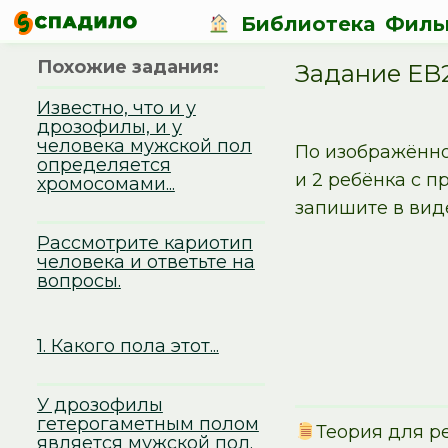
Библиотека
Филь
Похожие задания:
Задание EB
Известно, что и у
дрозофилы, и у
человека мужской пол
По изображённо
определяется
и 2 ребёнка с 
хромосомами...
запишите в вид
Рассмотрите кариотип
человека и ответьте на
вопросы.
1. Какого пола этот...
У дрозофилы
гетерогаметным полом
Теория для р
является мужской пол.