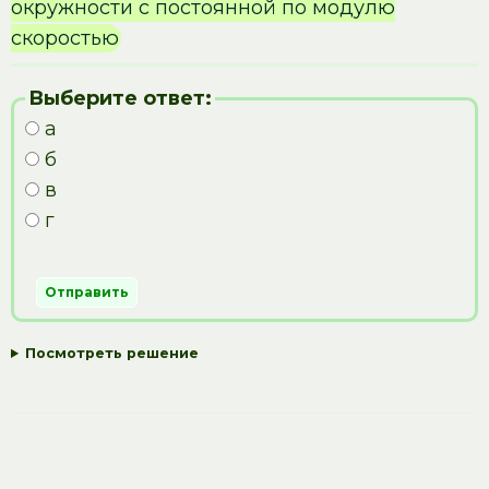
окружности с постоянной по модулю
скоростью
Выберите ответ:
а
б
в
г
Посмотреть решение