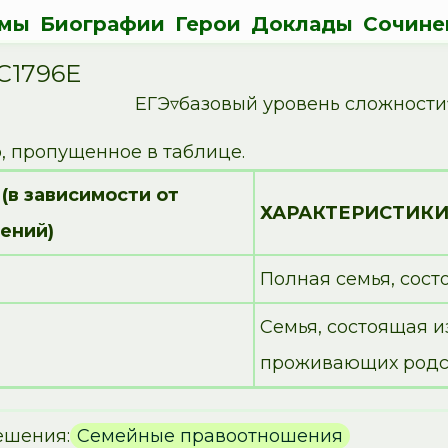
мы
Биографии
Герои
Доклады
Сочине
C1796E
ЕГЭ▿базовый уровень сложност
, пропущенное в таблице.
в зависимости от
ХАРАКТЕРИСТИК
ений)
Полная семья, сост
Семья, состоящая и
проживающих родс
ешения:
Семейные правоотношения