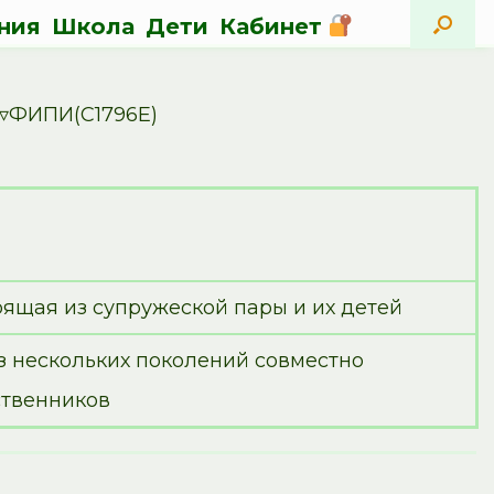
ния
Школа
Дети
Кабинет
и▿ФИПИ(C1796E)
И
оящая из супружеской пары и их детей
з нескольких поколений совместно
твенников