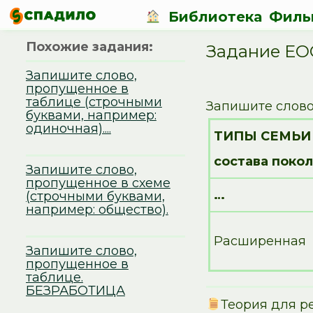
Библиотека
Филь
Похожие задания:
Задание EO
Запишите слово,
пропущенное в
таблице (строчными
Запишите слово
буквами, например:
одиночная)....
ТИПЫ СЕМЬИ (
состава покол
Запишите слово,
пропущенное в схеме
…
(строчными буквами,
например: общество).
Расширенная
Запишите слово,
пропущенное в
таблице.
БЕЗРАБОТИЦА
Теория для р