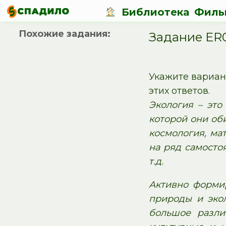
Библиотека
Филь
Похожие задания:
Задание ER
Укажите вариан
этих ответов.
Экология – это
которой они об
космология, ма
на ряд самосто
т.д.
Активно формир
природы и эко
большое разли