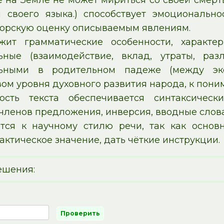
 на Земле не может мириться со своей смерт
 своего языка.) способствует эмоционально
торскую оценку описываемым явлениям.
жит грамматические особенности, характе
ьные (взаимодействие, вклад, утраты, раз
льными в родительном падеже (между эк
ом уровня духовного развития народа, к поним
ность текста обеспечивается синтаксичес
членов предложения, инверсия, вводные слова
ится к научному стилю речи, так как осно
тическое значение, дать чёткие инструкции.
ешения: