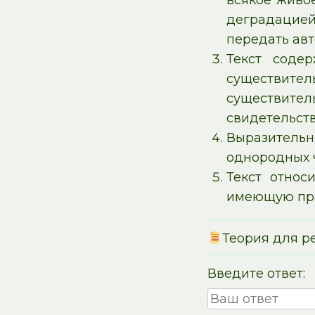
всякое живое
деградацией
передать ав
Текст содер
существител
существите
свидетельств
Выразитель
однородных 
Текст относ
имеющую прак
Теория для р
Введите ответ: