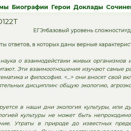
мы
Биографии
Герои
Доклады
Сочине
0122T
ЕГЭ▿базовый уровень сложности▿д
ты ответов, в которых даны верные характерис
 наука о взаимодействии живых организмов 
итают. Эти взаимоотношения изучают самые ра
тематика и философия. <…> они вносят свой вк
ятельных дисциплин: общую экологию, агроэко
уется в наши дни экология культуры, или ду
логией культуры не может быть непроходимо
чие. Утраты в природе до известных пред