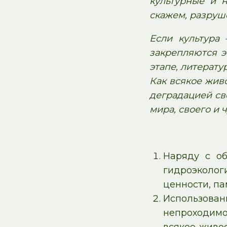
культурные и н
скажем, разруш
Если культура 
закрепляются э
этапе, литерату
Как всякое жив
деградацией сво
мира, своего и 
Наряду с об
гидроэкологи
ценности, па
Использова
непроходимо