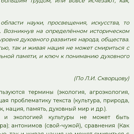
большим трудом, или вовсе исчезают, как,
области науки, просвещения, искусства, то
е. Возникнув на определённом историческом
уровня духовного развития народа, общества.
ью, так и живая нация не может смириться с
ьной памяти, и ключ к пониманию духовного
(По Л.И. Скворцову)
ьзуются термины (экология, агроэкология,
щая проблематику текста (культура, природа,
, нация, память, духовный мир и др.).
ы и экологией культуры не может быть
); антонимов (свой-чужой), сравнения (Как