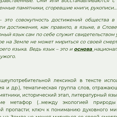
равственные. Они или восстанавливаются с 
енные памятники, сгоревшие книги, рукописи…
– это совокупность достижений общества в 
ти достижения, как правило, в языке, в Слов
рный язык сам по себе служит свидетельством 
ое на Земле не может мириться со своей смерт
его языка. Ведь язык – это и
основа
национал
чужого.
щеупотребительной лексикой в тексте испол
я и др.), тематическая группа слов, отражаю
мятники, исторический этап, литературный язык
ние метафор (…между экологией природ
й пропасти; ключ к пониманию духовного мира