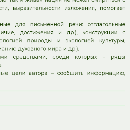
ью, так и живая нация не может смириться с
сти, выразительности изложения, помогает
рные для письменной речи: отглагольные
личие, достижения и др.), конструкции с
ологией природы и экологией культуры,
анию духовного мира и др.).
кими средствами, среди которых – ряды
.
вные цели автора – сообщить информацию,