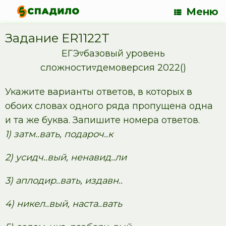
Меню
Задание ER1122T
ЕГЭ▿базовый уровень
сложности▿демоверсия 2022()
Укажите варианты ответов, в которых в
обоих словах одного ряда пропущена одна
и та же буква. Запишите номера ответов.
1) затм..вать, подароч..к
2) усидч..вый, ненавид..ли
3) аплодир..вать, издавн..
4) никел..вый, наста..вать