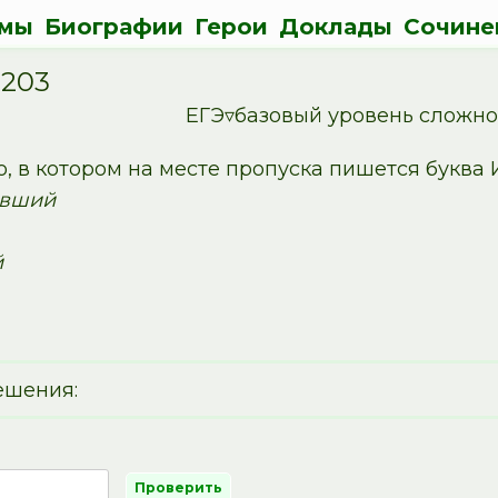
мы
Биографии
Герои
Доклады
Сочине
1203
ЕГЭ▿базовый уровень сложн
 в котором на месте пропуска пишется буква И
…вший
й
ешения: