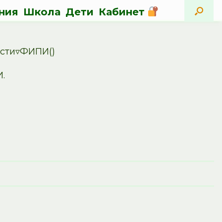
ния
Школа
Дети
Кабинет
ости▿ФИПИ()
.