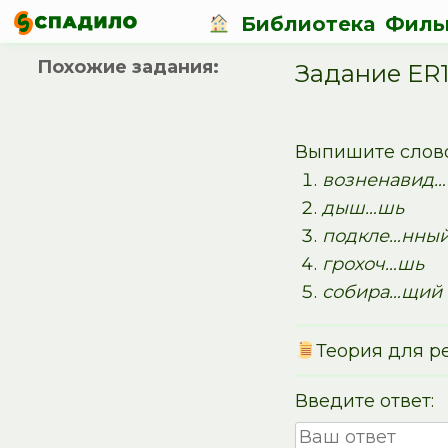
Библиотека
Филь
Похожие задания:
Задание ER
Выпишите слово,
возненавид
дыш…шь
подкле…нны
грохоч…шь
собира…щий
Теория для р
Введите ответ: