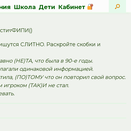
ния
Школа
Дети
Кабинет
ости▿ФИПИ()
ишутся СЛИТНО. Раскройте скобки и
вно (НЕ)ТА, что была в 90-е годы.
олагали одинаковой информацией.
ила, (ПО)ТОМУ что он повторил свой вопрос.
 игроком (ТАК)И не стал.
вать.