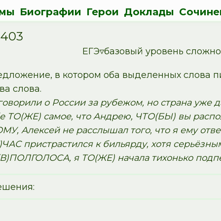
мы
Биографии
Герои
Доклады
Сочине
1403
ЕГЭ▿базовый уровень сложн
дложение, в котором оба выделенных слова п
ва слова.
оворили о России за рубежом, но страна уже да
е ТО(ЖЕ) самое, что Андрею, ЧТО(БЫ) вы расп
, Алексей не расслышал того, что я ему ответ
ЧАС пристрастился к бильярду, хотя серьёзным
(В)ПОЛГОЛОСА, я ТО(ЖЕ) начала тихонько подпе
ешения: