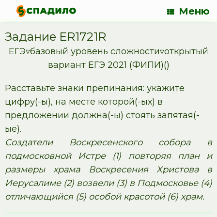
Меню
Задание ER1721R
ЕГЭ▿базовый уровень сложности▿открытый
вариант ЕГЭ 2021 (ФИПИ)()
Расставьте знаки препинания: укажите
цифру(-ы), на месте которой(-ых) в
предложении должна(-ы) стоять запятая(-
ые).
Создатели Воскресенского собора в
подмосковной Истре (1) повторяя план и
размеры храма Воскресения Христова в
Иерусалиме (2) возвели (3) в Подмосковье (4)
отличающийся (5) особой красотой (6) храм.