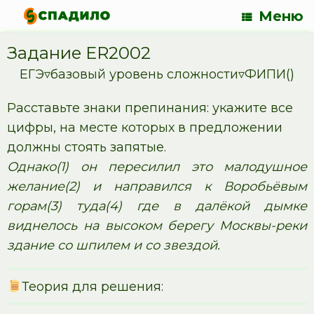
Меню
Задание ER2002
ЕГЭ▿базовый уровень сложности▿ФИПИ()
Расставьте знаки препинания: укажите все
цифры, на месте которых в предложении
должны стоять запятые.
Однако(1) он пересилил это малодушное
желание(2) и направился к Воробьёвым
горам(3) туда(4) где в далёкой дымке
виднелось на высоком берегу Москвы-реки
здание со шпилем и со звездой.
Теория для решения: