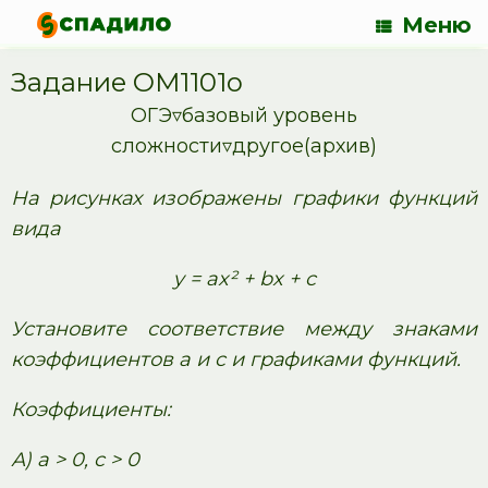
Меню
Задание OM1101o
ОГЭ▿базовый уровень
сложности▿другое(архив)
На рисунках изображены графики функций
вида
y = ax² + bx + c
Установите соответствие между знаками
коэффициентов a и c и графиками функций.
Коэффициенты:
А) a > 0, c > 0