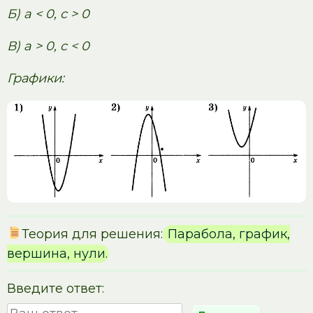
Б) a < 0, c > 0
В) a > 0, c < 0
Графики:
Теория для решения:
Парабола, график,
вершина, нули.
Введите ответ: