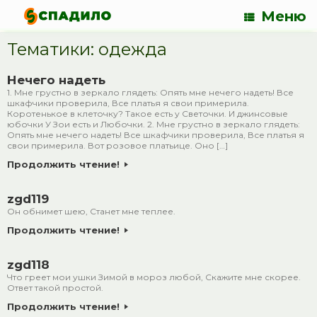
Меню
Тематики: одежда
Нечего надеть
1. Мне грустно в зеркало глядеть: Опять мне нечего надеть! Все
шкафчики проверила, Все платья я свои примерила.
Коротенькое в клеточку? Такое есть у Светочки. И джинсовые
юбочки У Зои есть и Любочки. 2. Мне грустно в зеркало глядеть:
Опять мне нечего надеть! Все шкафчики проверила, Все платья я
свои примерила. Вот розовое платьице. Оно […]
Продолжить чтение!
zgd119
Он обнимет шею, Станет мне теплее.
Продолжить чтение!
zgd118
Что греет мои ушки Зимой в мороз любой, Скажите мне скорее.
Ответ такой простой.
Продолжить чтение!