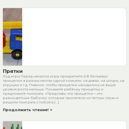
Прятки
Ход игры Перед началом игры прикрепите 6-8 бельевых
прищепок в разных местах одной комнаты: на диван, на шторы, на
игрушки и т.д. Главное, чтобы прищепки находились не выше
уровня роста малыша. Покажите ребёнку прищепку и
предложите поиграть: «Представь, что прищепки – это
разноцветные бабочки, которые прилетели из тёплых стран и
решили поиграть с тобой в […]
Продолжить чтение!