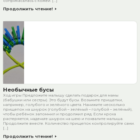
соприкасалась с кожей. […]
Продолжить чтение!
Необычные бусы
Ход игры Предложите малышу сделать подарок для мамы
(бабушки или сестры). Это будут бусы. Возьмите прищепки,
например, голубого и зелёного цвета. Нанижите несколько
прищепок на шнурок (голубой – зелёный – голубой – зелёный),
чтобы ребёнок запомнил и продолжил ряд. Если кроха
растеряется, наденьте шнурок на шею и похвалите малыша.
Продолжите вместе. Количество прищепок контролируйте сами.
[…]
Продолжить чтение!