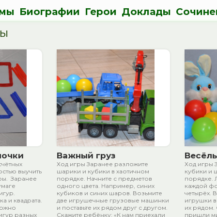
мы
Биографии
Герои
Доклады
Сочине
мы
лочки
Важный груз
Весёлы
счётных
Ход игры Заранее разложите
Ход игры 
остью выучить
шарики и кубики в хаотичном
кубики и 
ры. Заранее
порядке. Начните с предметов
порядке. 
умаге
одного цвета. Например, синих
каждой ф
игур.
кубиков и синих шаров. Возьмите
четырёх. 
а и квадрата.
две игрушечные грузовые машинки
игрушки в
Можно
и поставьте их рядом друг с другом.
их рядом.
игур разных
Скажите ребёнку: «К нам приехали
пришли ми