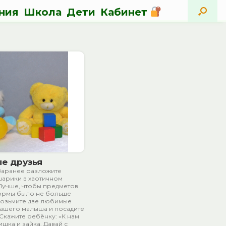
ния
Школа
Дети
Кабинет
е друзья
Заранее разложите
шарики в хаотичном
Лучше, чтобы предметов
ормы было не больше
Возьмите две любимые
ашего малыша и посадите
 Скажите ребёнку: «К нам
шка и зайка. Давай с