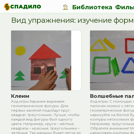
Библиотека
Филь
Вид упражнения: изучение фор
Клеим
Волшебные па
Ход игры Заранее вырежьте
Ход игры: С помощью 
геометрические фигуры. Для
палочек можно с лёгк
первых занятий подойдут круг,
геометрические фигу
квадрат, треугольник. Лучше, чтобы
нарисуйте на белой б
каждый вид фигуры был одного
контуры нескольких ф
цвета. Например, круги – жёлтые,
Например, треугольник
квадраты – красные, треугольники –
Обратите внимание! 
зелёные. Так малышу будет легче их
нарисовать контуры ф