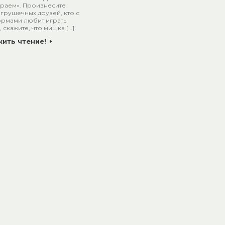
раем». Произнесите
грушечных друзей, кто с
рмами любит играть.
 скажите, что мишка […]
ить чтение!