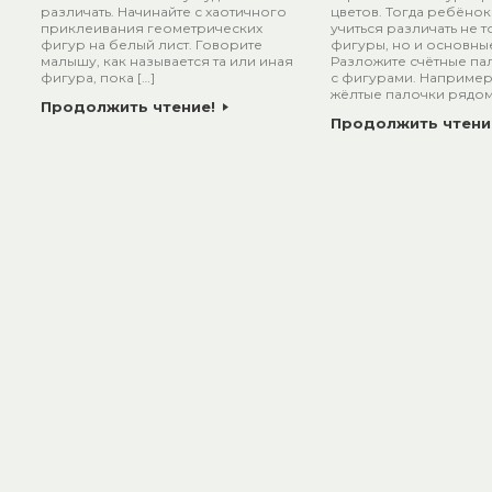
различать. Начинайте с хаотичного
цветов. Тогда ребёнок
приклеивания геометрических
учиться различать не 
фигур на белый лист. Говорите
фигуры, но и основные
малышу, как называется та или иная
Разложите счётные па
фигура, пока […]
с фигурами. Например
жёлтые палочки рядом
Продолжить чтение!
Продолжить чтени