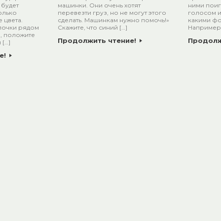
 будет
машинки. Они очень хотят
ними поиг
только
перевезти груз, но не могут этого
голосом и
 цвета.
сделать. Машинкам нужно помочь!»
какими фо
лочки рядом
Скажите, что синий […]
Например,
, положите
Продолжить чтение!
Продолж
 […]
е!